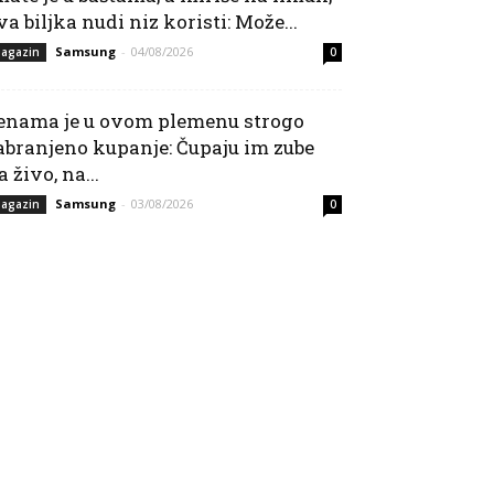
va biljka nudi niz koristi: Može...
Samsung
-
04/08/2026
agazin
0
enama je u ovom plemenu strogo
abranjeno kupanje: Čupaju im zube
a živo, na...
Samsung
-
03/08/2026
agazin
0