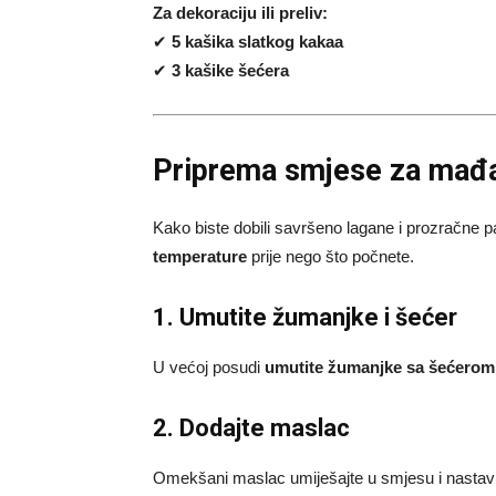
Za dekoraciju ili preliv:
✔
5 kašika slatkog kakaa
✔
3 kašike šećera
Priprema smjese za mađa
Kako biste dobili savršeno lagane i prozračne p
temperature
prije nego što počnete.
1. Umutite žumanjke i šećer
U većoj posudi
umutite žumanjke sa šećerom
2. Dodajte maslac
Omekšani maslac umiješajte u smjesu i nastavit