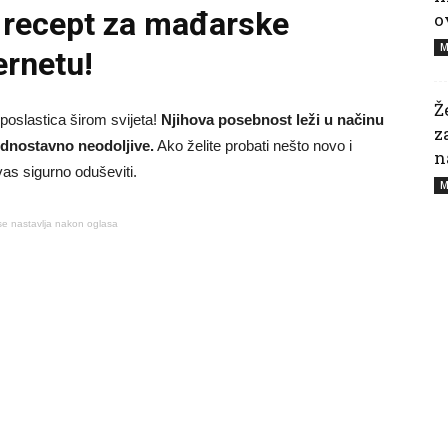
 recept za mađarske
o
M
ernetu!
Ž
 poslastica širom svijeta!
Njihova posebnost leži u načinu
z
jednostavno neodoljive.
Ako želite probati nešto novo i
n
vas sigurno oduševiti.
M
se nastavlja nakon oglasa