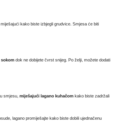
iješajući kako biste izbjegli grudvice. Smjesa će biti
m sokom
dok ne dobijete čvrst snijeg. Po želji, možete dodati
nu smjesu,
miješajući lagano kuhačom
kako biste zadržali
posude, lagano promiješajte kako biste dobili ujednačenu