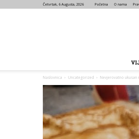
Četvrtak, 6 Augusta, 2026
Početna
O nama
Prav
VI
Naslovnica
Uncategorized
Nevjerovatno ukusan r