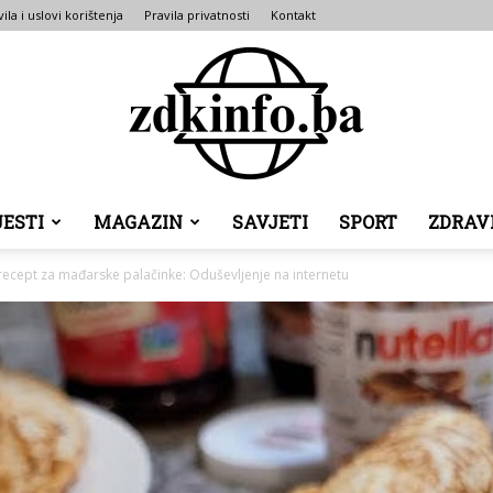
ila i uslovi korištenja
Pravila privatnosti
Kontakt
JESTI
MAGAZIN
SAVJETI
SPORT
ZDRAV
ZDK
ecept za mađarske palačinke: Oduševljenje na internetu
INFO