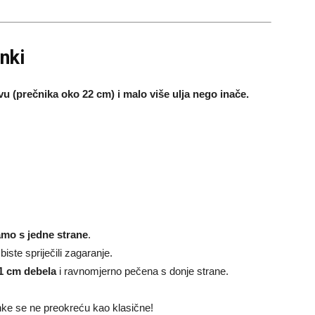
nki
avu (prečnika oko 22 cm) i malo više ulja nego inače.
mo s jedne strane
.
iste spriječili zagaranje.
1 cm debela
i ravnomjerno pečena s donje strane.
nke se ne preokreću kao klasične!