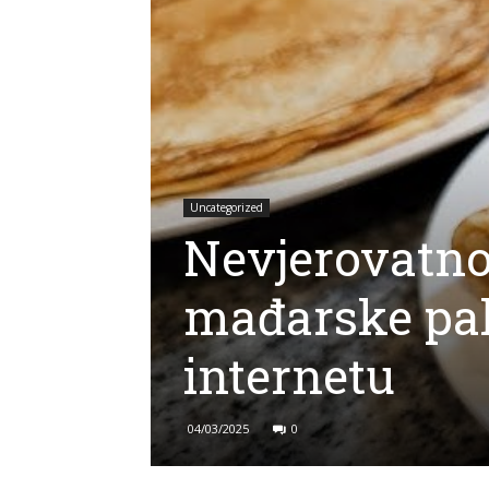
Uncategorized
Nevjerovatno
mađarske pal
internetu
04/03/2025
0