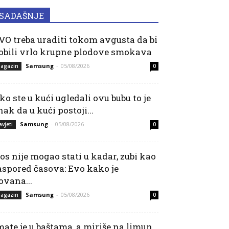
SADAŠNJE
VO treba uraditi tokom avgusta da bi
obili vrlo krupne plodove smokava
Samsung
-
05/08/2026
agazin
0
ko ste u kući ugledali ovu bubu to je
nak da u kući postoji...
Samsung
-
05/08/2026
avjeti
0
os nije mogao stati u kadar, zubi kao
aspored časova: Evo kako je
ovana...
Samsung
-
05/08/2026
agazin
0
mate je u baštama, a miriše na limun,