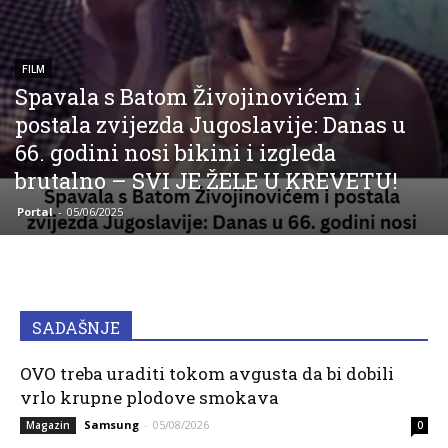
FILM
Spavala s Batom Živojinovićem i
postala zvijezda Jugoslavije: Danas u
66. godini nosi bikini i izgleda
brutalno – SVI JE ŽELE U KREVETU!
Portal
-
05/06/2025
SADAŠNJE
OVO treba uraditi tokom avgusta da bi dobili
vrlo krupne plodove smokava
Samsung
-
05/08/2026
Magazin
0