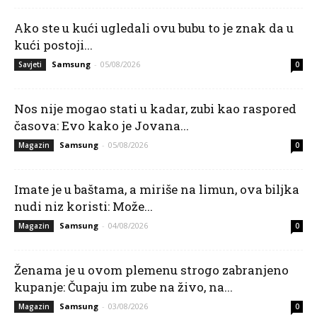
Ako ste u kući ugledali ovu bubu to je znak da u
kući postoji...
Samsung
-
05/08/2026
Savjeti
0
Nos nije mogao stati u kadar, zubi kao raspored
časova: Evo kako je Jovana...
Samsung
-
05/08/2026
Magazin
0
Imate je u baštama, a miriše na limun, ova biljka
nudi niz koristi: Može...
Samsung
-
04/08/2026
Magazin
0
Ženama je u ovom plemenu strogo zabranjeno
kupanje: Čupaju im zube na živo, na...
Samsung
-
03/08/2026
Magazin
0