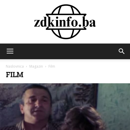
ZDK
Naslovnica
Magazin
Film
FILM
INFO