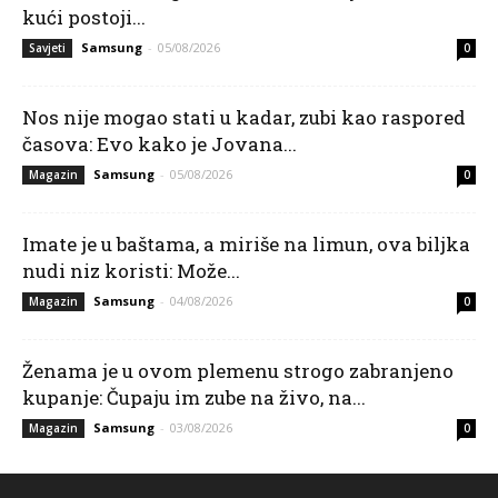
kući postoji...
Samsung
-
05/08/2026
Savjeti
0
Nos nije mogao stati u kadar, zubi kao raspored
časova: Evo kako je Jovana...
Samsung
-
05/08/2026
Magazin
0
Imate je u baštama, a miriše na limun, ova biljka
nudi niz koristi: Može...
Samsung
-
04/08/2026
Magazin
0
Ženama je u ovom plemenu strogo zabranjeno
kupanje: Čupaju im zube na živo, na...
Samsung
-
03/08/2026
Magazin
0