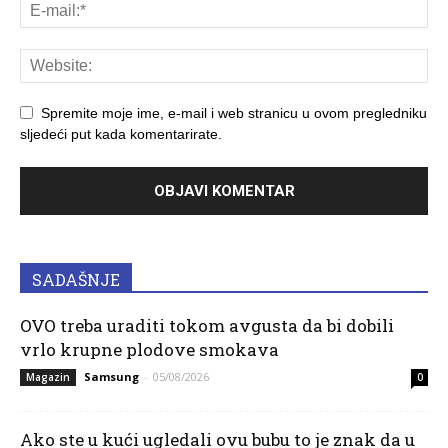
Spremite moje ime, e-mail i web stranicu u ovom pregledniku
sljedeći put kada komentarirate.
SADAŠNJE
OVO treba uraditi tokom avgusta da bi dobili
vrlo krupne plodove smokava
Samsung
-
05/08/2026
Magazin
0
Ako ste u kući ugledali ovu bubu to je znak da u