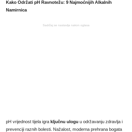
Kako Održati pH Ravnotežu: 9 Najmoćnijih Alkalnih
Namirnica
Sadržaj se nastavlja nakon oglasa
pH vrijednost tijela igra
ključnu ulogu
u održavanju zdravlja i
prevenciji raznih bolesti. Nažalost, moderna prehrana bogata