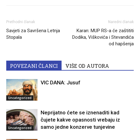
Prethodni članak
Naredni članak
Savjeti za Savršena Letnja
Karan: MUP RS-a će zaštititi
Stopala
Dodika, Viškovića i Stevandića
od hapšenja
POVEZANI ČLANCI
VIŠE OD AUTORA
VIC DANA: Jusuf
Uncategorized
Neprijatno ćete se iznenaditi kad
čujete kakve opasnosti vrebaju iz
samo jedne konzerve tunjevine
Uncategorized