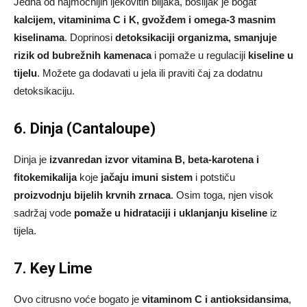
Jedna od najmoćnijih ljekovitih biljaka, bosiljak je bogat
kalcijem, vitaminima C i K, gvožđem i omega-3 masnim
kiselinama
. Doprinosi
detoksikaciji organizma, smanjuje
rizik od bubrežnih kamenaca
i pomaže u regulaciji
kiseline u
tijelu
. Možete ga dodavati u jela ili praviti čaj za dodatnu
detoksikaciju.
6. Dinja (Cantaloupe)
Dinja je
izvanredan izvor vitamina B, beta-karotena i
fitokemikalija
koje
jačaju imuni sistem
i potstiču
proizvodnju bijelih krvnih zrnaca
. Osim toga, njen visok
sadržaj vode
pomaže u hidrataciji i uklanjanju kiseline
iz
tijela.
7. Key Lime
Ovo citrusno voće bogato je
vitaminom C i antioksidansima
,