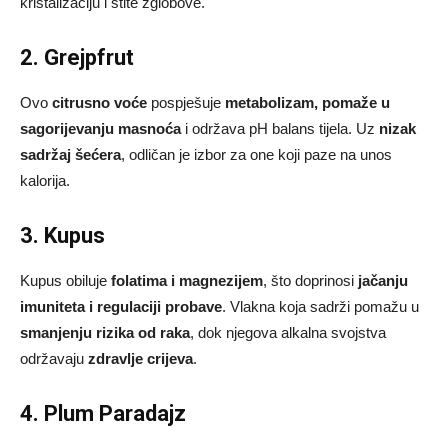
kristalizaciju i štite zglobove.
2. Grejpfrut
Ovo
citrusno voće
pospješuje
metabolizam, pomaže u
sagorijevanju masnoća
i održava pH balans tijela. Uz
nizak
sadržaj šećera
, odličan je izbor za one koji paze na unos
kalorija.
3. Kupus
Kupus obiluje
folatima i magnezijem
, što doprinosi
jačanju
imuniteta i regulaciji probave
. Vlakna koja sadrži pomažu u
smanjenju rizika od raka
, dok njegova alkalna svojstva
održavaju
zdravlje crijeva
.
4. Plum Paradajz