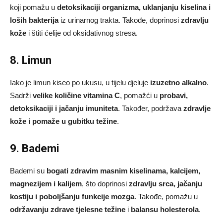
koji pomažu u
detoksikaciji organizma, uklanjanju kiselina i
loših bakterija
iz urinarnog trakta. Takođe, doprinosi
zdravlju
kože
i štiti ćelije od oksidativnog stresa.
8. Limun
Iako je limun kiseo po ukusu, u tijelu djeluje
izuzetno alkalno
.
Sadrži
velike količine vitamina C
, pomažći u
probavi,
detoksikaciji i jačanju imuniteta
. Također, podržava
zdravlje
kože i pomaže u gubitku težine
.
9. Bademi
Bademi su
bogati zdravim masnim kiselinama, kalcijem,
magnezijem i kalijem
, što doprinosi
zdravlju srca, jačanju
kostiju i poboljšanju funkcije mozga
. Takođe, pomažu u
održavanju zdrave tjelesne težine
i
balansu holesterola
.