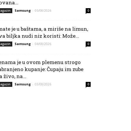
ovana...
Samsung
-
05/08/2026
agazin
0
mate je u baštama, a miriše na limun,
va biljka nudi niz koristi: Može...
Samsung
-
04/08/2026
agazin
0
enama je u ovom plemenu strogo
abranjeno kupanje: Čupaju im zube
a živo, na...
Samsung
-
03/08/2026
agazin
0