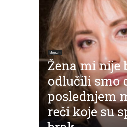
Magazin
Žena mi nije b
odlučili smo
poslednjem m
reči koje su 
brak