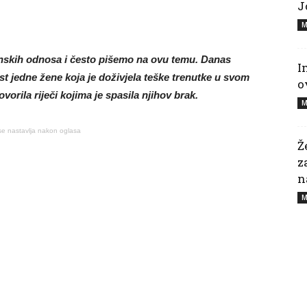
J
M
enskih odnosa i često pišemo na ovu temu. Danas
I
t jedne žene koja je doživjela teške trenutke u svom
o
vorila riječi kojima je spasila njihov brak.
M
se nastavlja nakon oglasa
Ž
z
n
M