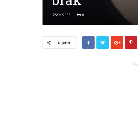
25/04/2026
0
Dijeliti
Og