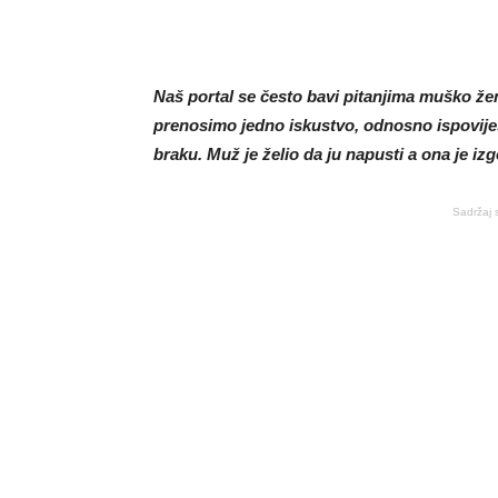
Naš portal se često bavi pitanjima muško ž
prenosimo jedno iskustvo, odnosno ispovijes
braku. Muž je želio da ju napusti a ona je izgo
Sadržaj 