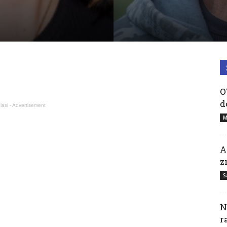
O
d
lasi - Advertisement
M
A
z
S
N
r