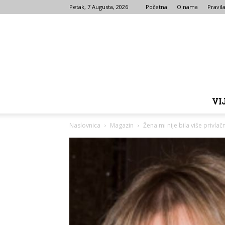
Petak, 7 Augusta, 2026
Početna
O nama
Pravila
VI
Naslovnica
Magazin
Žena mi nije bila više privlač