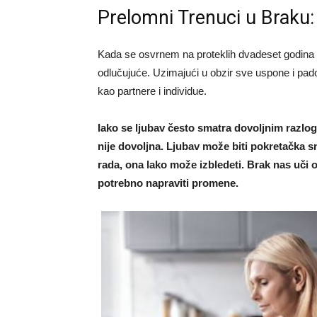
Prelomni Trenuci u Braku: 
Kada se osvrnem na proteklih dvadeset godina s
odlučujuće. Uzimajući u obzir sve uspone i padov
kao partnere i individue.
Iako se ljubav često smatra dovoljnim razlo
nije dovoljna. Ljubav može biti pokretačka 
rada, ona lako može izbledeti. Brak nas uči 
potrebno napraviti promene.