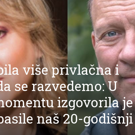
ila više privlačna i
 da se razvedemo: U
omentu izgovorila je
spasile naš 20-godišnji