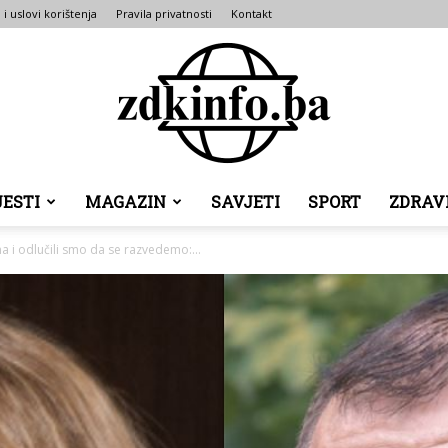
 i uslovi korištenja
Pravila privatnosti
Kontakt
JESTI
MAGAZIN
SAVJETI
SPORT
ZDRAV
ZDK
na i odlučili smo da se razvedemo:...
INFO