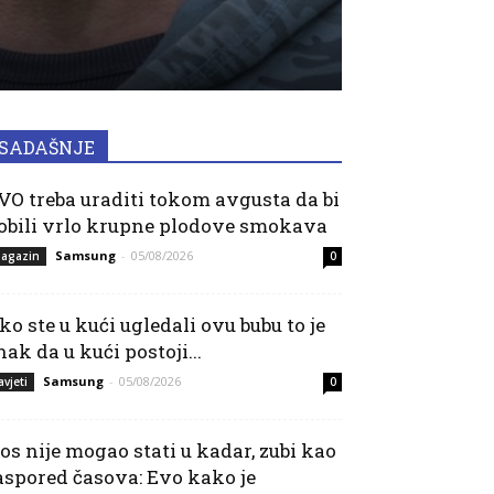
SADAŠNJE
VO treba uraditi tokom avgusta da bi
obili vrlo krupne plodove smokava
Samsung
-
05/08/2026
agazin
0
ko ste u kući ugledali ovu bubu to je
nak da u kući postoji...
Samsung
-
05/08/2026
avjeti
0
os nije mogao stati u kadar, zubi kao
aspored časova: Evo kako je