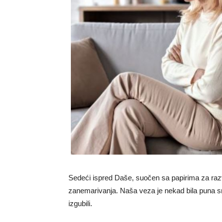
Sedeći ispred Daše, suočen sa papirima za raz
zanemarivanja. Naša veza je nekad bila puna sme
izgubili.