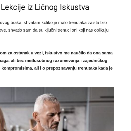
Lekcije iz Ličnog Iskustva
vog braka, shvatam koliko je malo trenutaka zaista bilo
e, shvatio sam da su ključni trenuci oni koji nas oblikuju
gom za ostanak u vezi, iskustvo me naučilo da ona sama
snaga, ali bez međusobnog razumevanja i zajedničkog
o kompromisima, ali i o prepoznavanju trenutaka kada je