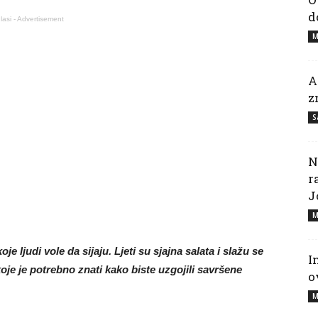
d
lasi - Advertisement
M
A
z
S
N
r
J
M
e ljudi vole da sijaju. Ljeti su sjajna salata i slažu se
I
oje je potrebno znati kako biste uzgojili savršene
o
M