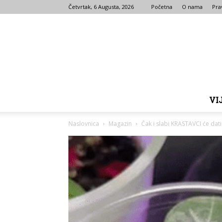
Četvrtak, 6 Augusta, 2026
Početna
O nama
Prav
VI
Naslovnica
Magazin
Čak i slabi KRASTAVCI će dat