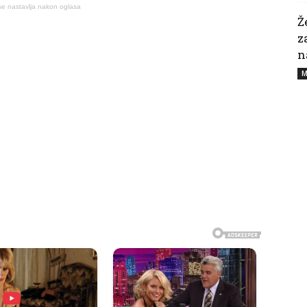
se nastavlja nakon oglasa
Ž
z
n
M