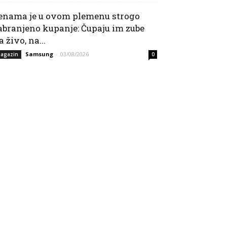
enama je u ovom plemenu strogo
abranjeno kupanje: Čupaju im zube
a živo, na...
Samsung
-
03/08/2026
agazin
0