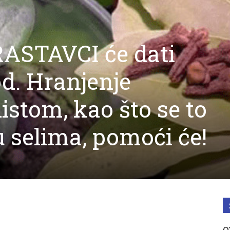
RASTAVCI će dati
d. Hranjenje
stom, kao što se to
 selima, pomoći će!
O