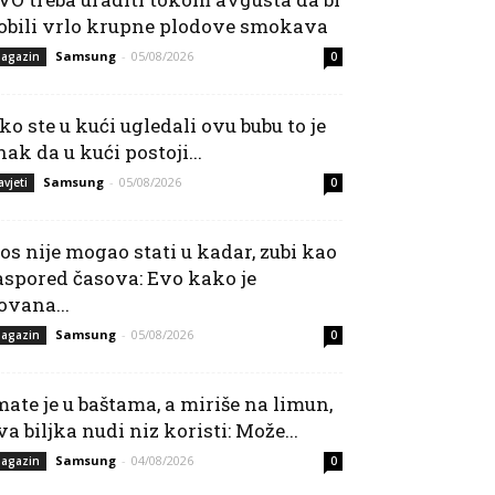
obili vrlo krupne plodove smokava
Samsung
-
05/08/2026
agazin
0
ko ste u kući ugledali ovu bubu to je
nak da u kući postoji...
Samsung
-
05/08/2026
avjeti
0
os nije mogao stati u kadar, zubi kao
aspored časova: Evo kako je
ovana...
Samsung
-
05/08/2026
agazin
0
mate je u baštama, a miriše na limun,
va biljka nudi niz koristi: Može...
Samsung
-
04/08/2026
agazin
0