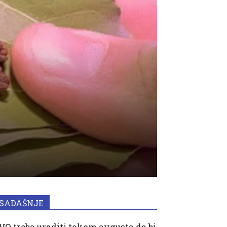
SADAŠNJE
VO treba uraditi tokom avgusta da bi