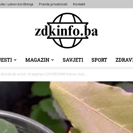
ila i uslovi korištenja
Pravila privatnosti
Kontakt
JESTI
MAGAZIN
SAVJETI
SPORT
ZDRAV
ZDK
i dvostruki urod. Hranjenje LOVOROVIM listom, kao...
INFO