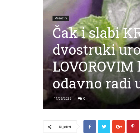
Magazin
Čak i slabi K
dvostruki uro
LOVOROVIM li
odavno radi u
11/06/2026
0
Dijeliti