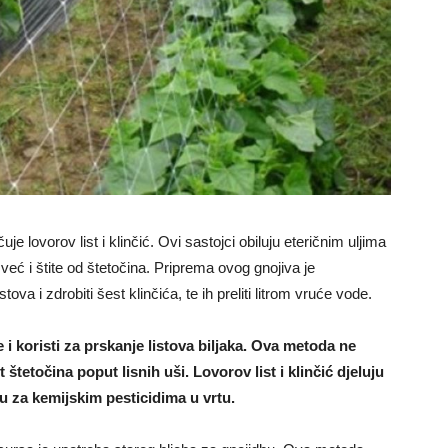
je lovorov list i klinčić. Ovi sastojci obiluju eteričnim uljima
 već i štite od štetočina. Priprema ovog gnojiva je
tova i zdrobiti šest klinčića, te ih preliti litrom vruće vode.
 i koristi za prskanje listova biljaka. Ova metoda ne
 štetočina poput lisnih uši. Lovorov list i klinčić djeluju
u za kemijskim pesticidima u vrtu.