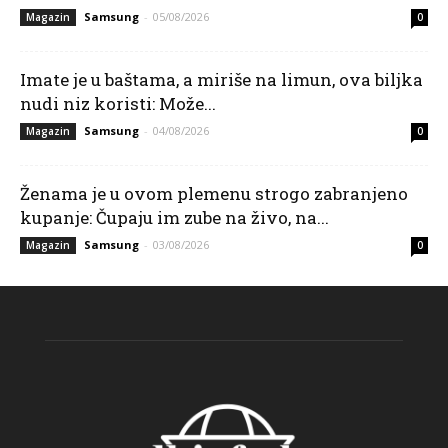
Samsung
-
05/08/2026
Magazin
0
Imate je u baštama, a miriše na limun, ova biljka
nudi niz koristi: Može...
Samsung
-
04/08/2026
Magazin
0
Ženama je u ovom plemenu strogo zabranjeno
kupanje: Čupaju im zube na živo, na...
Samsung
-
03/08/2026
Magazin
0