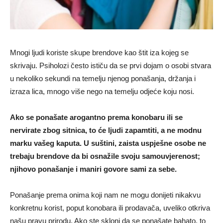
Mnogi ljudi koriste skupe brendove kao štit iza kojeg se
skrivaju. Psiholozi često ističu da se prvi dojam o osobi stvara
u nekoliko sekundi na temelju njenog ponašanja, držanja i
izraza lica, mnogo više nego na temelju odjeće koju nosi.
Ako se ponašate arogantno prema konobaru ili se
nervirate zbog sitnica, to će ljudi zapamtiti, a ne modnu
marku vašeg kaputa. U suštini, zaista uspješne osobe ne
trebaju brendove da bi osnažile svoju samouvjerenost;
njihovo ponašanje i maniri govore sami za sebe.
Ponašanje prema onima koji nam ne mogu donijeti nikakvu
konkretnu korist, poput konobara ili prodavača, uveliko otkriva
našu pravu prirodu. Ako ste skloni da se ponašate bahato, to