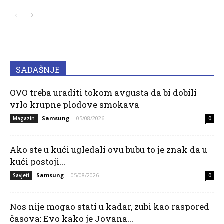
SADAŠNJE
OVO treba uraditi tokom avgusta da bi dobili
vrlo krupne plodove smokava
Samsung
-
05/08/2026
Magazin
0
Ako ste u kući ugledali ovu bubu to je znak da u
kući postoji...
Samsung
-
05/08/2026
Savjeti
0
Nos nije mogao stati u kadar, zubi kao raspored
časova: Evo kako je Jovana...