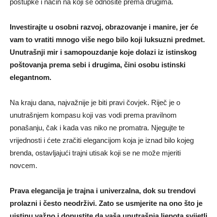
postupke i način na koji se odnosite prema drugima.
Investirajte u osobni razvoj, obrazovanje i manire, jer će
vam to vratiti mnogo više nego bilo koji luksuzni predmet.
Unutrašnji mir i samopouzdanje koje dolazi iz istinskog
poštovanja prema sebi i drugima, čini osobu istinski
elegantnom.
Na kraju dana, najvažnije je biti pravi čovjek. Riječ je o
unutrašnjem kompasu koji vas vodi prema pravilnom
ponašanju, čak i kada vas niko ne promatra. Njegujte te
vrijednosti i ćete zračiti elegancijom koja je iznad bilo kojeg
brenda, ostavljajući trajni utisak koji se ne može mjeriti
novcem.
Prava elegancija je trajna i univerzalna, dok su trendovi
prolazni i često neodrživi. Zato se usmjerite na ono što je
uistinu važno i dopustite da vaša unutrašnja ljepota svijetli