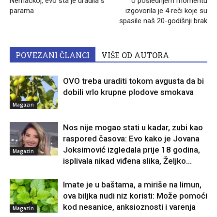
Nemačkoj, evo šta je uradila s
U poslednjem momentu
parama
izgovorila je 4 reči koje su
spasile naš 20-godišnji brak
POVEZANI ČLANCI
VIŠE OD AUTORA
OVO treba uraditi tokom avgusta da bi
dobili vrlo krupne plodove smokava
Magazin
Nos nije mogao stati u kadar, zubi kao
raspored časova: Evo kako je Jovana
Joksimović izgledala prije 18 godina,
Magazin
isplivala nikad viđena slika, Željko...
Imate je u baštama, a miriše na limun,
ova biljka nudi niz koristi: Može pomoći
kod nesanice, anksioznosti i varenja
Magazin