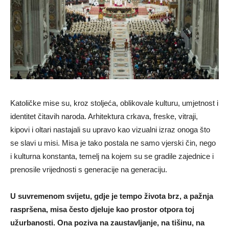
Katoličke mise su, kroz stoljeća, oblikovale kulturu, umjetnost i
identitet čitavih naroda. Arhitektura crkava, freske, vitraji,
kipovi i oltari nastajali su upravo kao vizualni izraz onoga što
se slavi u misi. Misa je tako postala ne samo vjerski čin, nego
i kulturna konstanta, temelj na kojem su se gradile zajednice i
prenosile vrijednosti s generacije na generaciju.
U suvremenom svijetu, gdje je tempo života brz, a pažnja
raspršena, misa često djeluje kao prostor otpora toj
užurbanosti. Ona poziva na zaustavljanje, na tišinu, na