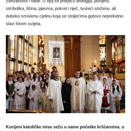
zahvalnosti i nade. U njoj se prepliću teologija, povijest,
simbolika, tišina, pjesma, pokret i riječ, tvoreći složenu, ali
duboko smislenu cjelinu koja se stoljećima gotovo neprekidno
slavi širom svijeta.
Korijeni katoličke mise sežu u same početke kršćanstva, u