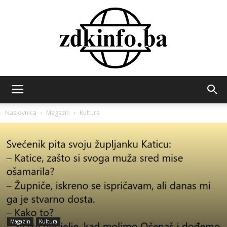
ZDK
Naslovnica
Magazin
Kultura
INFO
Magazin
Kultura