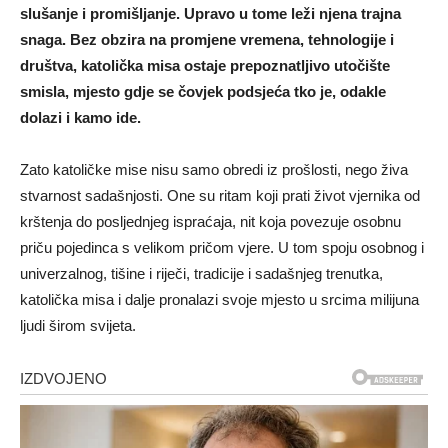
slušanje i promišljanje. Upravo u tome leži njena trajna
snaga. Bez obzira na promjene vremena, tehnologije i
društva, katolička misa ostaje prepoznatljivo utočište
smisla, mjesto gdje se čovjek podsjeća tko je, odakle
dolazi i kamo ide.
Zato katoličke mise nisu samo obredi iz prošlosti, nego živa
stvarnost sadašnjosti. One su ritam koji prati život vjernika od
krštenja do posljednjeg ispraćaja, nit koja povezuje osobnu
priču pojedinca s velikom pričom vjere. U tom spoju osobnog i
univerzalnog, tišine i riječi, tradicije i sadašnjeg trenutka,
katolička misa i dalje pronalazi svoje mjesto u srcima milijuna
ljudi širom svijeta.