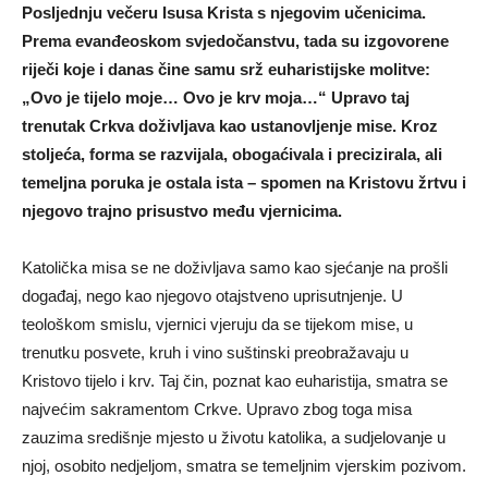
Posljednju večeru Isusa Krista s njegovim učenicima.
Prema evanđeoskom svjedočanstvu, tada su izgovorene
riječi koje i danas čine samu srž euharistijske molitve:
„Ovo je tijelo moje… Ovo je krv moja…“ Upravo taj
trenutak Crkva doživljava kao ustanovljenje mise. Kroz
stoljeća, forma se razvijala, obogaćivala i precizirala, ali
temeljna poruka je ostala ista – spomen na Kristovu žrtvu i
njegovo trajno prisustvo među vjernicima.
Katolička misa se ne doživljava samo kao sjećanje na prošli
događaj, nego kao njegovo otajstveno uprisutnjenje. U
teološkom smislu, vjernici vjeruju da se tijekom mise, u
trenutku posvete, kruh i vino suštinski preobražavaju u
Kristovo tijelo i krv. Taj čin, poznat kao euharistija, smatra se
najvećim sakramentom Crkve. Upravo zbog toga misa
zauzima središnje mjesto u životu katolika, a sudjelovanje u
njoj, osobito nedjeljom, smatra se temeljnim vjerskim pozivom.