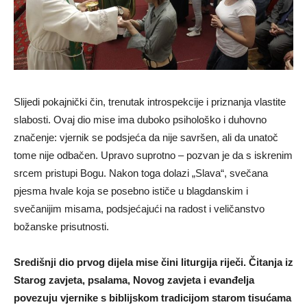
Slijedi pokajnički čin, trenutak introspekcije i priznanja vlastite
slabosti. Ovaj dio mise ima duboko psihološko i duhovno
značenje: vjernik se podsjeća da nije savršen, ali da unatoč
tome nije odbačen. Upravo suprotno – pozvan je da s iskrenim
srcem pristupi Bogu. Nakon toga dolazi „Slava“, svečana
pjesma hvale koja se posebno ističe u blagdanskim i
svečanijim misama, podsjećajući na radost i veličanstvo
božanske prisutnosti.
Središnji dio prvog dijela mise čini liturgija riječi. Čitanja iz
Starog zavjeta, psalama, Novog zavjeta i evanđelja
povezuju vjernike s biblijskom tradicijom starom tisućama