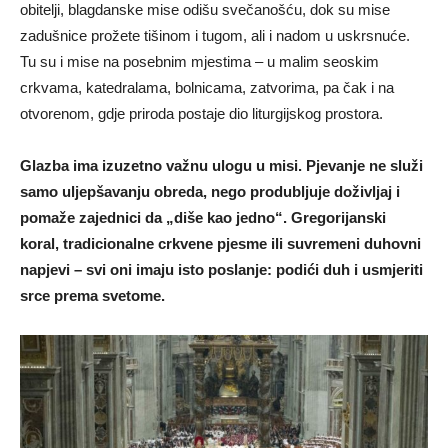
obitelji, blagdanske mise odišu svečanošću, dok su mise
zadušnice prožete tišinom i tugom, ali i nadom u uskrsnuće.
Tu su i mise na posebnim mjestima – u malim seoskim
crkvama, katedralama, bolnicama, zatvorima, pa čak i na
otvorenom, gdje priroda postaje dio liturgijskog prostora.
Glazba ima izuzetno važnu ulogu u misi. Pjevanje ne služi
samo uljepšavanju obreda, nego produbljuje doživljaj i
pomaže zajednici da „diše kao jedno“. Gregorijanski
koral, tradicionalne crkvene pjesme ili suvremeni duhovni
napjevi – svi oni imaju isto poslanje: podići duh i usmjeriti
srce prema svetome.