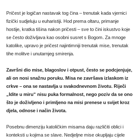
Pričest je logičan nastavak tog čina – trenutak kada vjernici
fizički sudjeluju u euharistiji. Hod prema oltaru, primanje
hostije, kratka tišina nakon pričesti – sve to čini iskustvo koje
se često doživljava kao osobni susret s Bogom. Za mnoge
katolike, upravo je pričest najintimniji trenutak mise, trenutak
tihe molitve i unutarnjeg smirenja.
Završni dio mise, blagoslov i otpust, često se podcjenjuje,
ali on nosi snažnu poruku. Misa ne završava izlaskom iz
crkve – ona se nastavlja u svakodnevnom životu. Riječi
„Idite u miru“ nisu puka formalnost, nego poziv da se ono
što je doživljeno i primljeno na misi prenese u svijet kroz
djela, odnose i način života.
Posebnu dimenziju katoličkim misama daju različiti oblici i
konteksti u kojima se slave. Nedjeljne mise okupljaju cijele