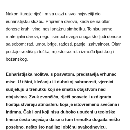
Nakon liturgije riječi, misa ulazi u svoj najsvetiji dio –
euharistijsku službu. Priprema darova, kada se na oltar
donose kruh i vino, nosi snažnu simboliku. To nisu samo
materijalni darovi, nego i simbol svega onoga što ljudi donose
sa sobom: rad, umor, brige, radosti, patnje i zahvalnost. Oltar
postaje središnja točka, mjesto susreta između ljudskog i
božanskog.
Euharistijska molitva, s posvetom, predstavlja vrhunac
mise. U tišini, klečanju ili dubokoj sabranosti, vjernici
sudjeluju u trenutku koji se smatra otajstvom nad
otajstvima. Zvuk zvončića, riječi posvete i uzdignuta
hostija stvaraju atmosferu koja je istovremeno svečana i
intimna. Čak i oni koji nisu duboko upućeni u teološke
finese često osjećaju da se u tom trenutku događa nešto
posebno, nešto što nadilazi običnu svakodnevicu.