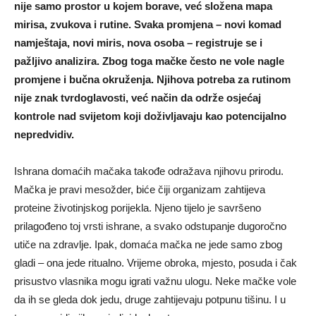
nije samo prostor u kojem borave, već složena mapa
mirisa, zvukova i rutine. Svaka promjena – novi komad
namještaja, novi miris, nova osoba – registruje se i
pažljivo analizira. Zbog toga mačke često ne vole nagle
promjene i bučna okruženja. Njihova potreba za rutinom
nije znak tvrdoglavosti, već način da održe osjećaj
kontrole nad svijetom koji doživljavaju kao potencijalno
nepredvidiv.
Ishrana domaćih mačaka takođe odražava njihovu prirodu.
Mačka je pravi mesožder, biće čiji organizam zahtijeva
proteine životinjskog porijekla. Njeno tijelo je savršeno
prilagođeno toj vrsti ishrane, a svako odstupanje dugoročno
utiče na zdravlje. Ipak, domaća mačka ne jede samo zbog
gladi – ona jede ritualno. Vrijeme obroka, mjesto, posuda i čak
prisustvo vlasnika mogu igrati važnu ulogu. Neke mačke vole
da ih se gleda dok jedu, druge zahtijevaju potpunu tišinu. I u