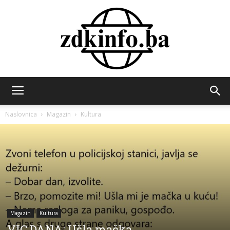
ZDK
Naslovnica
Magazin
Kultura
INFO
Magazin
Kultura
VIC DANA: Ušla mačka