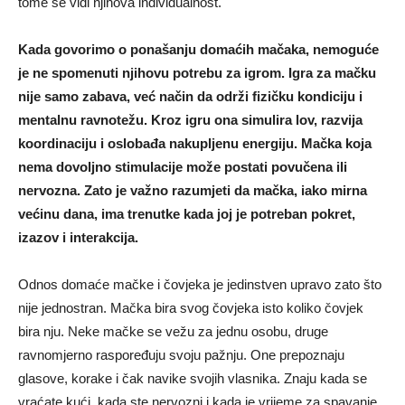
tome se vidi njihova individualnost.
Kada govorimo o ponašanju domaćih mačaka, nemoguće
je ne spomenuti njihovu potrebu za igrom. Igra za mačku
nije samo zabava, već način da održi fizičku kondiciju i
mentalnu ravnotežu. Kroz igru ona simulira lov, razvija
koordinaciju i oslobađa nakupljenu energiju. Mačka koja
nema dovoljno stimulacije može postati povučena ili
nervozna. Zato je važno razumjeti da mačka, iako mirna
većinu dana, ima trenutke kada joj je potreban pokret,
izazov i interakcija.
Odnos domaće mačke i čovjeka je jedinstven upravo zato što
nije jednostran. Mačka bira svog čovjeka isto koliko čovjek
bira nju. Neke mačke se vežu za jednu osobu, druge
ravnomjerno raspoređuju svoju pažnju. One prepoznaju
glasove, korake i čak navike svojih vlasnika. Znaju kada se
vraćate kući, kada ste nervozni i kada je vrijeme za spavanje.