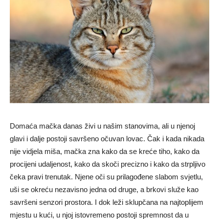
Domaća mačka danas živi u našim stanovima, ali u njenoj
glavi i dalje postoji savršeno očuvan lovac. Čak i kada nikada
nije vidjela miša, mačka zna kako da se kreće tiho, kako da
procijeni udaljenost, kako da skoči precizno i kako da strpljivo
čeka pravi trenutak. Njene oči su prilagođene slabom svjetlu,
uši se okreću nezavisno jedna od druge, a brkovi služe kao
savršeni senzori prostora. I dok leži sklupčana na najtoplijem
mjestu u kući, u njoj istovremeno postoji spremnost da u