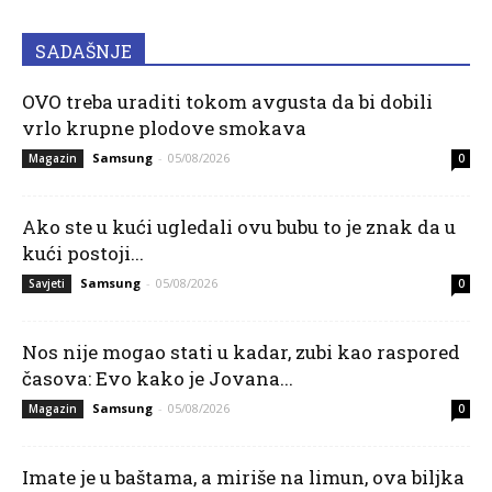
SADAŠNJE
OVO treba uraditi tokom avgusta da bi dobili
vrlo krupne plodove smokava
Samsung
-
05/08/2026
Magazin
0
Ako ste u kući ugledali ovu bubu to je znak da u
kući postoji...
Samsung
-
05/08/2026
Savjeti
0
Nos nije mogao stati u kadar, zubi kao raspored
časova: Evo kako je Jovana...
Samsung
-
05/08/2026
Magazin
0
Imate je u baštama, a miriše na limun, ova biljka