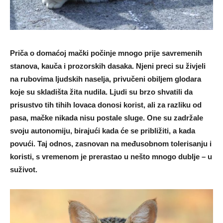
Priča o domaćoj mački počinje mnogo prije savremenih
stanova, kauča i prozorskih dasaka. Njeni preci su živjeli
na rubovima ljudskih naselja, privučeni obiljem glodara
koje su skladišta žita nudila. Ljudi su brzo shvatili da
prisustvo tih tihih lovaca donosi korist, ali za razliku od
pasa, mačke nikada nisu postale sluge. One su zadržale
svoju autonomiju, birajući kada će se približiti, a kada
povući. Taj odnos, zasnovan na međusobnom tolerisanju i
koristi, s vremenom je prerastao u nešto mnogo dublje – u
suživot.