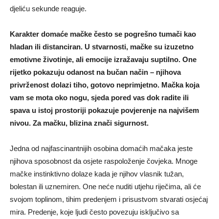
djeliću sekunde reaguje.
Karakter domaće mačke često se pogrešno tumači kao
hladan ili distanciran. U stvarnosti, mačke su izuzetno
emotivne životinje, ali emocije izražavaju suptilno. One
rijetko pokazuju odanost na bučan način – njihova
privrženost dolazi tiho, gotovo neprimjetno. Mačka koja
vam se mota oko nogu, sjeda pored vas dok radite ili
spava u istoj prostoriji pokazuje povjerenje na najvišem
nivou. Za mačku, blizina znači sigurnost.
Jedna od najfascinantnijih osobina domaćih mačaka jeste
njihova sposobnost da osjete raspoloženje čovjeka. Mnoge
mačke instinktivno dolaze kada je njihov vlasnik tužan,
bolestan ili uznemiren. One neće nuditi utjehu riječima, ali će
svojom toplinom, tihim predenjem i prisustvom stvarati osjećaj
mira. Predenje, koje ljudi često povezuju isključivo sa