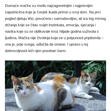
Domaće mačke su među najzagonetnijim i najprisnijim
saputnicima koje je čovjek ikada primio u svoj dom. Na prvi
pogled djeluju tiho, povučeno i samodovoljno, ali iza tog mirnog
držanja krije se čitav svijet instinkata, emocija, sjećanja i
navika koje su se oblikovale kroz hiljade godina suživota s
ljudima. Mačka nije životinja koja se u potpunosti pripitomila –
ona je, prije svega, odlučila da ostane. I upravo u toj
dobrovoljnosti leži njen poseban šarm.