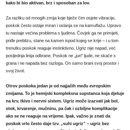
kako bi bio aktivan, brz i sposoban za lov.
Za razliku od mnogih zmija koje bježe čim osjete vibracije,
poskok često ostaje miran i oslanja se na kamuflažu. Upravo
tu nastaje većina problema s ljudima. Čovjek ga ne primijeti,
priđe preblizu, stane na kamen ispod kojeg se krije – i u tom
trenutku poskok reaguje instinktivno. Ugriz nije napad, već
posljednja linija odbrane. Poskok ne „juri“ ljude, ne skače s
grana i ne napada bez razloga. On samo brani svoj prostor i
svoj život.
Otrov poskoka jedan je od najjačih među evropskim
zmijama. To je hemijski kompleksna supstanca koja djeluje
na krv, tkivo i nervni sistem. Ugriz može izazvati jak bol,
otok, krvarenje, mučninu, pa čak i ozbiljne komplikacije
ako se ne reaguje na vrijeme. Ipak, važno je znati da
poskok vrlo često daje tzv. „suhi ugriz“ – ugriz bez