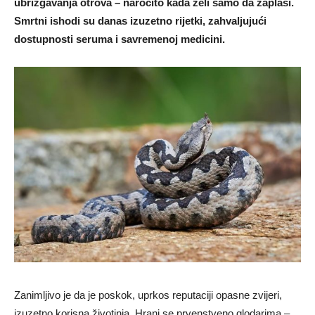
ubrizgavanja otrova – naročito kada želi samo da zaplaši.
Smrtni ishodi su danas izuzetno rijetki, zahvaljujući
dostupnosti seruma i savremenoj medicini.
Zanimljivo je da je poskok, uprkos reputaciji opasne zvijeri,
izuzetno korisna životinja. Hrani se prvenstveno glodarima –