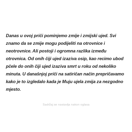
Danas u ovoj priči pominjemo zmije i zmijski ujed. Svi
znamo da se zmije mogu podijeliti na otrovnice i
neotrovnice. Ali postoji i ogromna razlika između
otrovnica. Od onih čiji ujed izaziva osip, kao recimo ubod
pčele do onih čiji ujed izaziva smrt u roku od nekoliko
minuta. U današnjoj priči na satiričan način prepričavamo
kako je to izgledalo kada je Muju ujela zmija za nezgodno
mjesto.
Sadržaj se nastavlja nakon oglasa