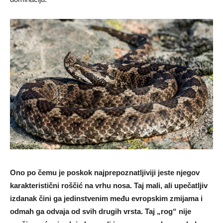
Ono po čemu je poskok najprepoznatljiviji jeste njegov
karakteristični roščić na vrhu nosa. Taj mali, ali upečatljiv
izdanak čini ga jedinstvenim među evropskim zmijama i
odmah ga odvaja od svih drugih vrsta. Taj „rog“ nije