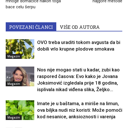
mnoge domaćice nakon toga
najgore metode
bace celu šerpu
POVEZANI ČLANCI
VIŠE OD AUTORA
OVO treba uraditi tokom avgusta da bi
dobili vrlo krupne plodove smokava
Magazin
Nos nije mogao stati u kadar, zubi kao
raspored časova: Evo kako je Jovana
Joksimović izgledala prije 18 godina,
Magazin
isplivala nikad viđena slika, Željko...
Imate je u baštama, a miriše na limun,
ova biljka nudi niz koristi: Može pomoći
kod nesanice, anksioznosti i varenja
Magazin