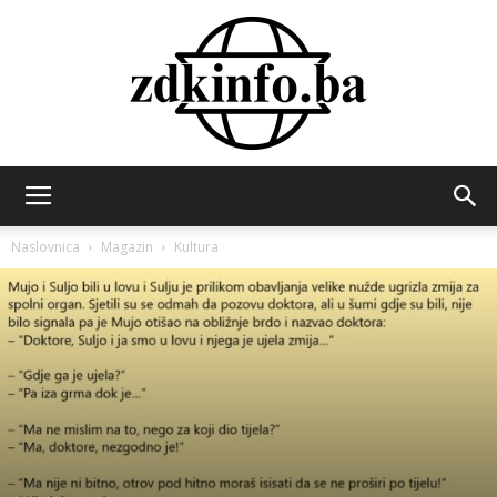
ZDK
Naslovnica
Magazin
Kultura
INFO