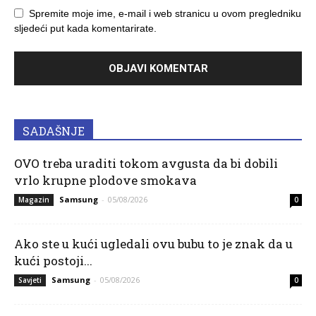
Spremite moje ime, e-mail i web stranicu u ovom pregledniku
sljedeći put kada komentarirate.
SADAŠNJE
OVO treba uraditi tokom avgusta da bi dobili
vrlo krupne plodove smokava
Samsung
-
05/08/2026
Magazin
0
Ako ste u kući ugledali ovu bubu to je znak da u
kući postoji...
Samsung
-
05/08/2026
Savjeti
0