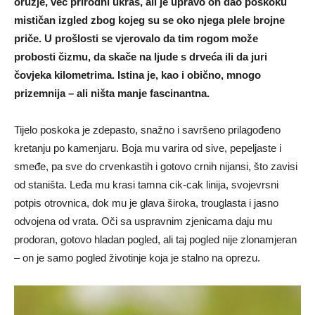
oružje, već prirodni ukras, ali je upravo on dao poskoku
mističan izgled zbog kojeg su se oko njega plele brojne
priče. U prošlosti se vjerovalo da tim rogom može
probosti čizmu, da skače na ljude s drveća ili da juri
čovjeka kilometrima. Istina je, kao i obično, mnogo
prizemnija – ali ništa manje fascinantna.
Tijelo poskoka je zdepasto, snažno i savršeno prilagođeno
kretanju po kamenjaru. Boja mu varira od sive, pepeljaste i
smeđe, pa sve do crvenkastih i gotovo crnih nijansi, što zavisi
od staništa. Leđa mu krasi tamna cik-cak linija, svojevrsni
potpis otrovnica, dok mu je glava široka, trouglasta i jasno
odvojena od vrata. Oči sa uspravnim zjenicama daju mu
prodoran, gotovo hladan pogled, ali taj pogled nije zlonamjeran
– on je samo pogled životinje koja je stalno na oprezu.