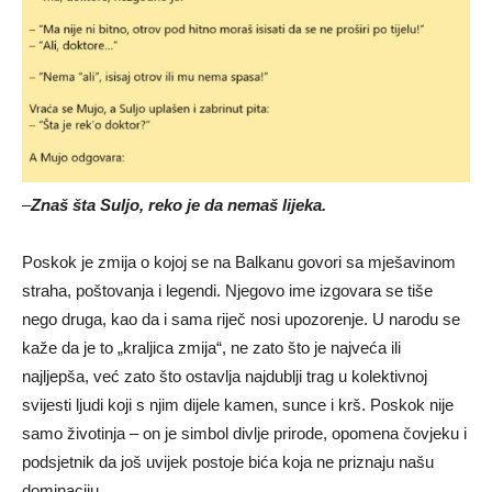
–
Znaš šta Suljo, reko je da nemaš lijeka.
Poskok je zmija o kojoj se na Balkanu govori sa mješavinom
straha, poštovanja i legendi. Njegovo ime izgovara se tiše
nego druga, kao da i sama riječ nosi upozorenje. U narodu se
kaže da je to „kraljica zmija“, ne zato što je najveća ili
najljepša, već zato što ostavlja najdublji trag u kolektivnoj
svijesti ljudi koji s njim dijele kamen, sunce i krš. Poskok nije
samo životinja – on je simbol divlje prirode, opomena čovjeku i
podsjetnik da još uvijek postoje bića koja ne priznaju našu
dominaciju.