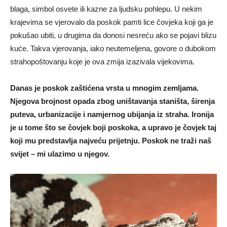
blaga, simbol osvete ili kazne za ljudsku pohlepu. U nekim
krajevima se vjerovalo da poskok pamti lice čovjeka koji ga je
pokušao ubiti, u drugima da donosi nesreću ako se pojavi blizu
kuće. Takva vjerovanja, iako neutemeljena, govore o dubokom
strahopoštovanju koje je ova zmija izazivala vijekovima.
Danas je poskok zaštićena vrsta u mnogim zemljama.
Njegova brojnost opada zbog uništavanja staništa, širenja
puteva, urbanizacije i namjernog ubijanja iz straha. Ironija
je u tome što se čovjek boji poskoka, a upravo je čovjek taj
koji mu predstavlja najveću prijetnju. Poskok ne traži naš
svijet – mi ulazimo u njegov.