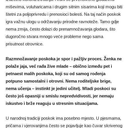
miševima, voluharicama i drugim sitnim sisarima koji mogu biti
štetni za poljoprivredu i prenosioci bolesti. Na taj način poskok
igra važnu ulogu u održavanju prirodne ravnoteže. Tamo gdje
nema zmija, često dolazi do prenamnožavanja glodara, što
dugoročno stvara mnogo veće probleme nego sama
prisutnost otrovnice.
Razmnožavanje poskoka je spor i pažljiv proces. Ženka ne
polaže jaja, već rađa žive mlade – obično između pet i
petnaest malih poskoka, koji su od samog rođenja
potpuno samostalni i otrovni. Nema roditeljske brige,
nema učenja – instinkt je jedini učitelj. Mladi poskoci su
često još opasniji u smislu nepredvidivosti, jer nemaju
iskustvo i brže reaguju u stresnim situacijama.
U narodnoj tradiciji poskok ima posebno mjesto. U pjesmama,
pričama i vjerovanjima često se pojavljuje kao čuvar skrivenog