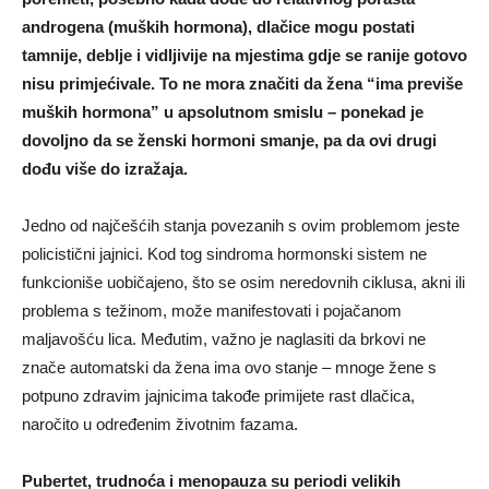
androgena (muških hormona), dlačice mogu postati
tamnije, deblje i vidljivije na mjestima gdje se ranije gotovo
nisu primjećivale. To ne mora značiti da žena “ima previše
muških hormona” u apsolutnom smislu – ponekad je
dovoljno da se ženski hormoni smanje, pa da ovi drugi
dođu više do izražaja.
Jedno od najčešćih stanja povezanih s ovim problemom jeste
policistični jajnici. Kod tog sindroma hormonski sistem ne
funkcioniše uobičajeno, što se osim neredovnih ciklusa, akni ili
problema s težinom, može manifestovati i pojačanom
maljavošću lica. Međutim, važno je naglasiti da brkovi ne
znače automatski da žena ima ovo stanje – mnoge žene s
potpuno zdravim jajnicima takođe primijete rast dlačica,
naročito u određenim životnim fazama.
Pubertet, trudnoća i menopauza su periodi velikih