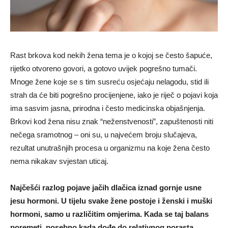
Rast brkova kod nekih žena tema je o kojoj se često šapuće,
rijetko otvoreno govori, a gotovo uvijek pogrešno tumači.
Mnoge žene koje se s tim susreću osjećaju nelagodu, stid ili
strah da će biti pogrešno procijenjene, iako je riječ o pojavi koja
ima sasvim jasna, prirodna i često medicinska objašnjenja.
Brkovi kod žena nisu znak “neženstvenosti”, zapuštenosti niti
nečega sramotnog – oni su, u najvećem broju slučajeva,
rezultat unutrašnjih procesa u organizmu na koje žena često
nema nikakav svjestan uticaj.
Najčešći razlog pojave jačih dlačica iznad gornje usne
jesu hormoni. U tijelu svake žene postoje i ženski i muški
hormoni, samo u različitim omjerima. Kada se taj balans
poremeti, posebno kada dođe do relativnog porasta