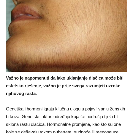
Važno je napomenuti da iako uklanjanje dlačica može biti
estetsko rješenje, važno je prije svega razumjeti uzroke
njihovog rasta.
Genetika i hormoni igraju ključnu ulogu u pojavljivanju ženskih
brkova. Genetski faktori određuju koja će područja tijela biti
sklona rastu dlačica. Hormonalne promjene, kao što su one
koje se dešavaju tokom puberteta, trudnoće ili menopauze,