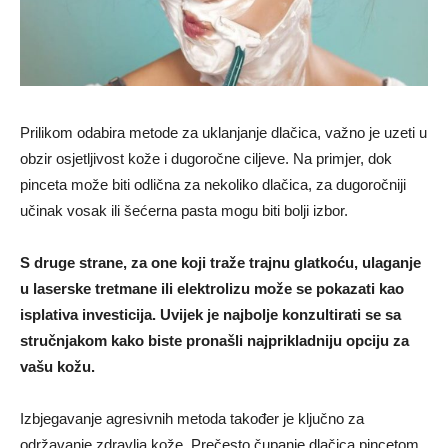
Prilikom odabira metode za uklanjanje dlačica, važno je uzeti u
obzir osjetljivost kože i dugoročne ciljeve. Na primjer, dok
pinceta može biti odlična za nekoliko dlačica, za dugoročniji
učinak vosak ili šećerna pasta mogu biti bolji izbor.
S druge strane, za one koji traže trajnu glatkoću, ulaganje
u laserske tretmane ili elektrolizu može se pokazati kao
isplativa investicija. Uvijek je najbolje konzultirati se sa
stručnjakom kako biste pronašli najprikladniju opciju za
vašu kožu.
Izbjegavanje agresivnih metoda također je ključno za
održavanje zdravlja kože. Prečesto čupanje dlačica pincetom