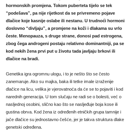
hormonskih promjena. Tokom puberteta tijelo se tek
“podešava”, pa nije rijetkost da se privremeno pojave
dlačice koje kasnije oslabe ili nestanu. U trudnoći hormoni
doslovno “divljaju”, a promjene na koži i dlakama su vrlo
česte. Menopauza, s druge strane, donosi pad estrogena,
zbog čega androgeni postaju relativno dominantniji, pa se
kod nekih žena prvi put u životu tada javljaju brkovi ili
dlačice na bradi.
Genetika igra ogromnu ulogu, i to je nešto što se često
zanemaruje. Ako su majka, baka ili tetke imale izraženije
dlačice na licu, velika je vjerovatnoća da će se to pojaviti i kod
narednih generacija. U tom slučaju ne radi se o bolesti, već o
nasljednoj osobini, slično kao što se nasljeđuje boja kose ili
gustina obrva. Kod žena iz određenih etničkih grupa tamnije i
jače dlačice su jednostavno češće, jer je takva struktura dlake
genetski određena.