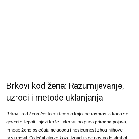
Brkovi kod žena: Razumijevanje,
uzroci i metode uklanjanja
Brkovi kod žena često su tema o kojoj se raspravlja kada se
govori o ljepoti i njezi kože. Iako su potpuno prirodna pojava,
mnoge žene osjećaju nelagodu i nesigurnost zbog njihove
prisutnosti. Osjećaj glatke kože iznad usne postao je simbol