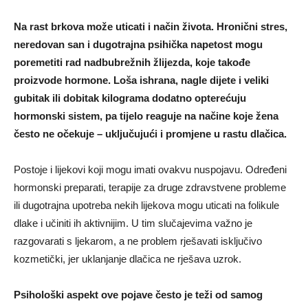
Na rast brkova može uticati i način života. Hronični stres,
neredovan san i dugotrajna psihička napetost mogu
poremetiti rad nadbubrežnih žlijezda, koje takođe
proizvode hormone. Loša ishrana, nagle dijete i veliki
gubitak ili dobitak kilograma dodatno opterećuju
hormonski sistem, pa tijelo reaguje na načine koje žena
često ne očekuje – uključujući i promjene u rastu dlačica.
Postoje i lijekovi koji mogu imati ovakvu nuspojavu. Određeni
hormonski preparati, terapije za druge zdravstvene probleme
ili dugotrajna upotreba nekih lijekova mogu uticati na folikule
dlake i učiniti ih aktivnijim. U tim slučajevima važno je
razgovarati s ljekarom, a ne problem rješavati isključivo
kozmetički, jer uklanjanje dlačica ne rješava uzrok.
Psihološki aspekt ove pojave često je teži od samog