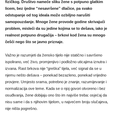
fizičkog. Društvo nameće sliku žene s potpuno glatkim
licem, bez ijedne “nesavršene” dlačice, pa svako
odstupanje od tog ideala može ozbiljno narušiti
samopouzdanje. Mnoge žene provode godine skrivajući
problem, misleći da su jedine kojima se to dešava, iako je
realnost potpuno drugačija – brkovi kod žena su mnogo
češći nego što se javno priznaje.
Važno je razumjeti da žensko tijelo nije statično i savršeno
ispolirano, već živo, promjenjivo i podložno uticajima iznutra i
izvana. Rast brkova nije “greška” tijela, već signal da se u
njemu nešto dešava – ponekad bezazleno, ponekad vrijedno
provjere. Umjesto srama, potrebno je znanje, razumijevanje i
normalizacija ove teme. Kada se o njoj govori otvoreno i bez
osuđivanja, žene dobijaju ono što im najviše treba: osjećaj da
nisu same i da s njihovim tijelom, u najvećem broju slučajeva,
nije ništa pogrešno.