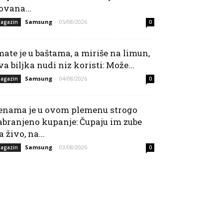
ovana...
Samsung
-
05/08/2026
agazin
0
mate je u baštama, a miriše na limun,
va biljka nudi niz koristi: Može...
Samsung
-
04/08/2026
agazin
0
enama je u ovom plemenu strogo
abranjeno kupanje: Čupaju im zube
a živo, na...
Samsung
-
03/08/2026
agazin
0