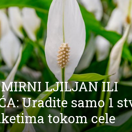
 MIRNI LJILJAN ILI
: Uradite samo 1 st
buketima tokom cele