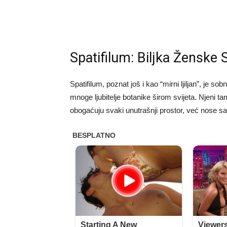
Spatifilum: Biljka Ženske 
Spatifilum, poznat još i kao “mirni ljiljan”, je s
mnoge ljubitelje botanike širom svijeta. Njeni tam
obogaćuju svaki unutrašnji prostor, već nose s