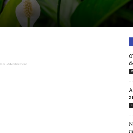
O
d
lasi - Advertisement
M
A
z
S
N
r