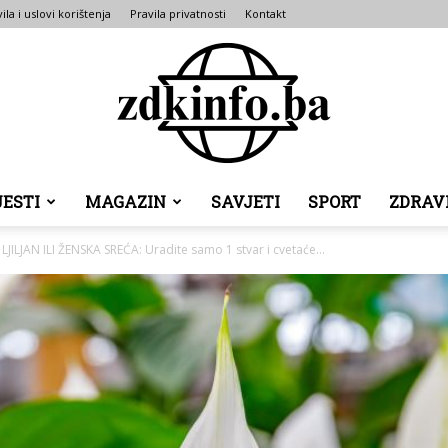
ila i uslovi korištenja
Pravila privatnosti
Kontakt
JESTI
MAGAZIN
SAVJETI
SPORT
ZDRAV
ZDK
LJILJAN ILI ŽENSKA SREĆA: Uradite samo 1 stvar i cvetaće...
INFO