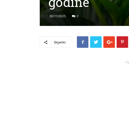
godine
30/11/2025
0
Dijeliti
Og