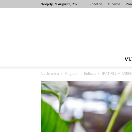
Nedjelja, 9 Augusta, 2026
Početna
O nama
Prav
VI
Naslovnica
Magazin
Kultura
SPATIFILUM, MIRNI 