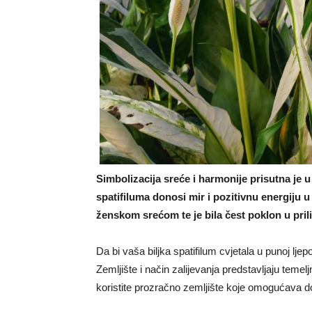
Simbolizacija sreće i harmonije prisutna je 
spatifiluma donosi mir i pozitivnu energiju 
ženskom srećom te je bila čest poklon u pril
Da bi vaša biljka spatifilum cvjetala u punoj ljepo
Zemljište i način zalijevanja predstavljaju temel
koristite prozračno zemljište koje omogućava do