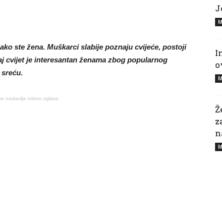
J
M
n, ako ste žena. Muškarci slabije poznaju cvijeće, postoji
I
aj cvijet je interesantan ženama zbog popularnog
o
 sreću.
M
se nastavlja nakon oglasa
Ž
z
n
M