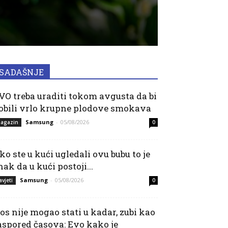
SADAŠNJE
VO treba uraditi tokom avgusta da bi
obili vrlo krupne plodove smokava
Samsung
-
05/08/2026
agazin
0
ko ste u kući ugledali ovu bubu to je
nak da u kući postoji...
Samsung
-
05/08/2026
avjeti
0
os nije mogao stati u kadar, zubi kao
aspored časova: Evo kako je