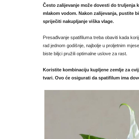
Često zalijevanje može dovesti do truljenja 
mlakom vodom. Nakon zalijevanja, pustite bilj
spriječiti nakupljanje viška vlage.
Presađivanje spatifiluma treba obaviti kada korije
rad jednom godišnje, najbolje u proljetnim mjese
biste biljci pružili optimalne uslove za rast.
Koristite kombinaciju kupljene zemlje za cvi
tvari. Ovo će osigurati da spatifilum ima dovo