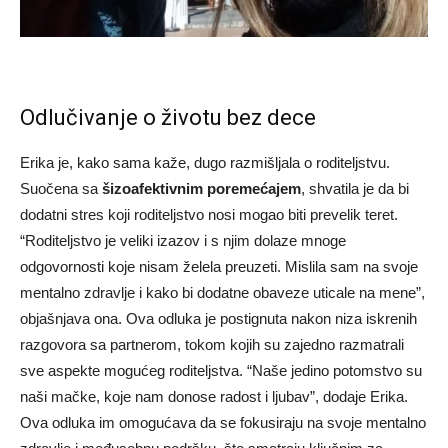
Odlučivanje o životu bez dece
Erika je, kako sama kaže, dugo razmišljala o roditeljstvu.
Suočena sa
šizoafektivnim poremećajem
, shvatila je da bi
dodatni stres koji roditeljstvo nosi mogao biti prevelik teret.
“Roditeljstvo je veliki izazov i s njim dolaze mnoge
odgovornosti koje nisam želela preuzeti. Mislila sam na svoje
mentalno zdravlje i kako bi dodatne obaveze uticale na mene”,
objašnjava ona. Ova odluka je postignuta nakon niza iskrenih
razgovora sa partnerom, tokom kojih su zajedno razmatrali
sve aspekte mogućeg roditeljstva. “Naše jedino potomstvo su
naši mačke, koje nam donose radost i ljubav”, dodaje Erika.
Ova odluka im omogućava da se fokusiraju na svoje mentalno