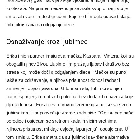
pronađe svoj glas i razvije svoje vještine, a uloga majke bi joj
to otežala. Na primer, nedavno je završila svoj roman, što je
smatrala važnim dostignućem koje ne bi mogla ostvariti da je
bila fokusirana na odgajanje dece.
Osnaživanje kroz ljubimce
Erika i njen partner imaju dva mačka, Kaspara i Vintera, koji su
obogatili njihov život. Ljubimci im pružaju ljubav i društvo bez
stresa koji može doći s odgajanjem djece. “Mačke su puno
lakše za održavanje, a njihova prisutnost donosi radost i
smirenje”, objašnjava ona. U tom smislu, ljubimci su njen
način ispunjenja emotivnih potreba, bez dodatnih obaveza koje
djeca donose. Erika često provodi vreme igrajući se sa svojim
ljubimcima ili im posvećuje vreme kada piše. “Oni su deo naše
porodice i osjećam se sretnom kada ih vidim sretnima.
Njihova prisutnost mi daje osjećaj ispunjenja”, dodaje ona. U
tom smislu, Erika smatra da su ljubimci savršena alternativa