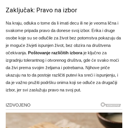
Zaključak: Pravo na izbor
Na kraju, odluka o tome da li imati decu ili ne je veoma lična i
svakome pripada pravo da donese svoj izbor. Erika i druge
osobe koje su se odlučile za život bez potomstva pokazuju da
je moguće živjeti ispunjen život, bez obzira na društvena
očekivanja.
Poštovanje različitih izbora
je ključno za
izgradnju tolerantnog i otvorenog društva, gde će svako moći
da živi prema svojim željama i potrebama. Njihove priče
ukazuju na to da postoje različiti putevi ka sreći i ispunjenju, i
da je važno pružiti podršku onima koji se odluče za drugačiji
izbor, jer svi zaslužuju pravo na svoj put.