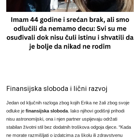
Finansijska sloboda i lični razvoj
Jedan od ključnih razloga zbog kojih Erika ne žali zbog svoje
odluke je
finansijska sloboda
. Iako njihovi godišnji prihodi
nisu astronomijski, ona i njen partner uspijevaju održati
stabilan životni stil bez dodatnih troškova odgoja djece. “Kada
ne morate razmišljati o izdatcima za školu ili zdravstvenu