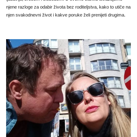
njene razloge za odabir života bez roditeljstva, kako to utiče na
njen svakodnevni život i kakve poruke želi prenijeti drugima.