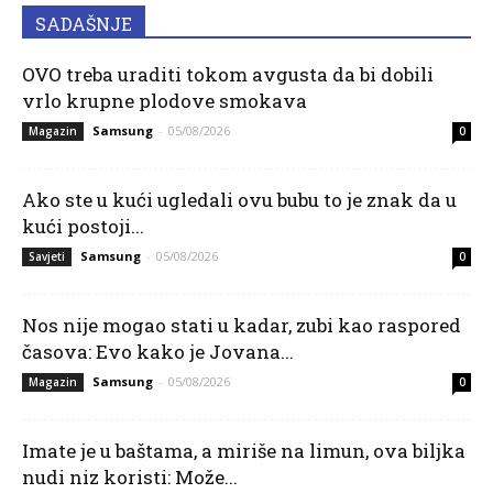
SADAŠNJE
OVO treba uraditi tokom avgusta da bi dobili
vrlo krupne plodove smokava
Samsung
-
05/08/2026
Magazin
0
Ako ste u kući ugledali ovu bubu to je znak da u
kući postoji...
Samsung
-
05/08/2026
Savjeti
0
Nos nije mogao stati u kadar, zubi kao raspored
časova: Evo kako je Jovana...
Samsung
-
05/08/2026
Magazin
0
Imate je u baštama, a miriše na limun, ova biljka
nudi niz koristi: Može...