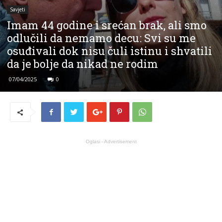
Savjeti
Imam 44 godine i srećan brak, ali smo
odlučili da nemamo decu: Svi su me
osuđivali dok nisu čuli istinu i shvatili
da je bolje da nikad ne rodim
07/04/2025
0
Oglasi - Advertisement