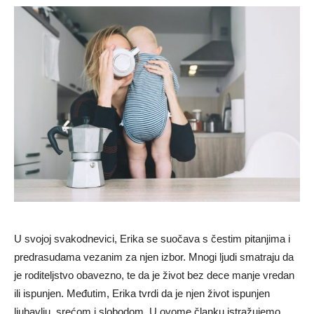
U svojoj svakodnevici, Erika se suočava s čestim pitanjima i
predrasudama vezanim za njen izbor. Mnogi ljudi smatraju da
je roditeljstvo obavezno, te da je život bez dece manje vredan
ili ispunjen. Međutim, Erika tvrdi da je njen život ispunjen
ljubavlju, srećom i slobodom. U ovome članku istražujemo