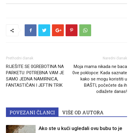
Prethodni članak
Naredni članak
RIJEŠITE SE 0GREBOTINA NA
Moja mama nikada ne baca
PARKETU: P0TREBNA VAM JE
0ve poklopce: Kada saznate
SAMO JEDNA NAMIRNICA,
kako se mogu koristiti u
FANTASTIČAN I JEFTIN TRIK
BAŠTI, počećete da ih
odlažete danas!
POVEZANI ČLANCI
VIŠE OD AUTORA
Ako ste u kući ugledali ovu bubu to je