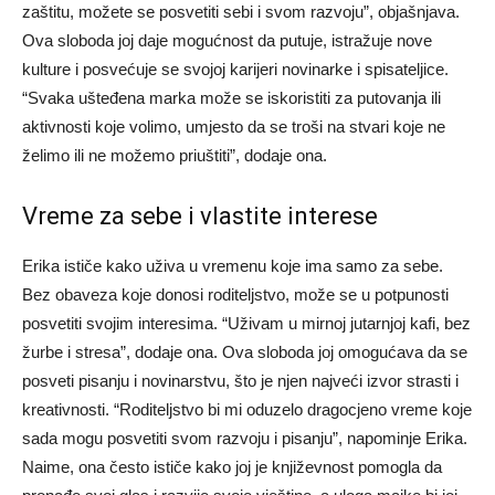
zaštitu, možete se posvetiti sebi i svom razvoju”, objašnjava.
Ova sloboda joj daje mogućnost da putuje, istražuje nove
kulture i posvećuje se svojoj karijeri novinarke i spisateljice.
“Svaka ušteđena marka može se iskoristiti za putovanja ili
aktivnosti koje volimo, umjesto da se troši na stvari koje ne
želimo ili ne možemo priuštiti”, dodaje ona.
Vreme za sebe i vlastite interese
Erika ističe kako uživa u vremenu koje ima samo za sebe.
Bez obaveza koje donosi roditeljstvo, može se u potpunosti
posvetiti svojim interesima. “Uživam u mirnoj jutarnjoj kafi, bez
žurbe i stresa”, dodaje ona. Ova sloboda joj omogućava da se
posveti pisanju i novinarstvu, što je njen najveći izvor strasti i
kreativnosti. “Roditeljstvo bi mi oduzelo dragocjeno vreme koje
sada mogu posvetiti svom razvoju i pisanju”, napominje Erika.
Naime, ona često ističe kako joj je književnost pomogla da