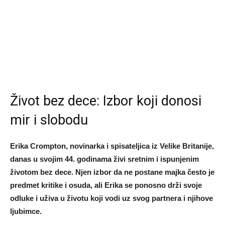
Život bez dece: Izbor koji donosi
mir i slobodu
Erika Crompton, novinarka i spisateljica iz Velike Britanije,
danas u svojim 44. godinama živi sretnim i ispunjenim
životom bez dece. Njen izbor da ne postane majka često je
predmet kritike i osuda, ali Erika se ponosno drži svoje
odluke i uživa u životu koji vodi uz svog partnera i njihove
ljubimce.