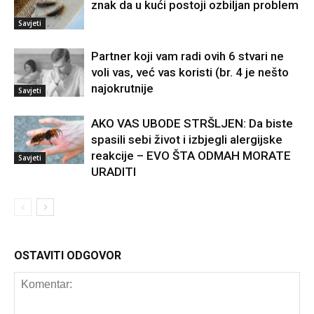
znak da u kući postoji ozbiljan problem
Savjeti
Partner koji vam radi ovih 6 stvari ne
voli vas, već vas koristi (br. 4 je nešto
najokrutnije
Savjeti
AKO VAS UBODE STRŠLJEN: Da biste
spasili sebi život i izbjegli alergijske
reakcije – EVO ŠTA ODMAH MORATE
Savjeti
URADITI
OSTAVITI ODGOVOR