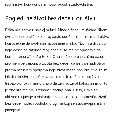
roditeljstvu koja donosi mnogo radosti i zadovoljstva.
Pogledi na život bez dece u društvu
Erika nije sama u svojoj odluci. Mnoge žene i muškarci širom
sveta donose slične izbore, često suočeni s pritiscima društva
koji očekuje da svaka žena postane majka. “Živim u društvu
koje često ne razume moj izbor, ali to me ne sprečava da
budem srećna”, kaže Erika. Ona ističe kako je važno da se
promjeni percepcija o životu bez dece i da se više ljudi otvori
prema različitim opcijama koje život može ponuditi. “Ne želim
biti dio društvenog očekivanja koje diktira šta bi moj život
trebao biti. Svi imamo pravo da živimo život kakav želimo i to
je ono što me čini sretnom”, dodaje ona. Uz to, Erika se
aktivno uključuje u diskusije i zajednice koje promovišu život
bez dece, nudeći podršku drugima koji se suočavaju s istim
pitanjima.