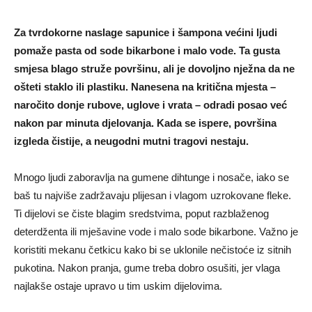
Za tvrdokorne naslage sapunice i šampona većini ljudi
pomaže pasta od sode bikarbone i malo vode. Ta gusta
smjesa blago struže površinu, ali je dovoljno nježna da ne
ošteti staklo ili plastiku. Nanesena na kritična mjesta –
naročito donje rubove, uglove i vrata – odradi posao već
nakon par minuta djelovanja. Kada se ispere, površina
izgleda čistije, a neugodni mutni tragovi nestaju.
Mnogo ljudi zaboravlja na gumene dihtunge i nosače, iako se
baš tu najviše zadržavaju plijesan i vlagom uzrokovane fleke.
Ti dijelovi se čiste blagim sredstvima, poput razblaženog
deterdženta ili mješavine vode i malo sode bikarbone. Važno je
koristiti mekanu četkicu kako bi se uklonile nečistoće iz sitnih
pukotina. Nakon pranja, gume treba dobro osušiti, jer vlaga
najlakše ostaje upravo u tim uskim dijelovima.