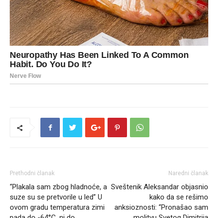
Prethodni članak
Naredni članak
“Plakala sam zbog hladnoće, a
Sveštenik Aleksandar objasnio
suze su se pretvorile u led” U
kako da se rešimo
ovom gradu temperatura zimi
anksioznosti: “Pronašao sam
pada do -64°C, ni do
molitvu Svetog Dimitrija