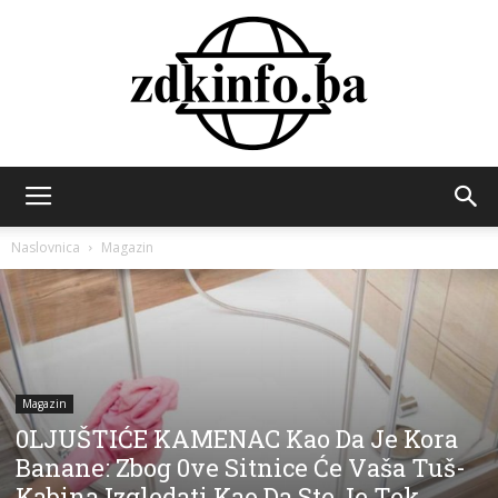
ZDK
Naslovnica
Magazin
INFO
Magazin
0LJUŠTIĆE KAMENAC Kao Da Je Kora
Banane: Zbog 0ve Sitnice Će Vaša Tuš-
Kabina Izgledati Kao Da Ste Je Tek