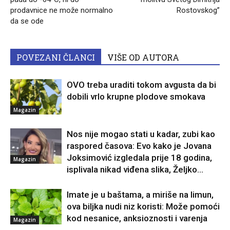
prodavnice ne može normalno
Rostovskog”
da se ode
POVEZANI ČLANCI
VIŠE OD AUTORA
OVO treba uraditi tokom avgusta da bi
dobili vrlo krupne plodove smokava
Magazin
Nos nije mogao stati u kadar, zubi kao
raspored časova: Evo kako je Jovana
Joksimović izgledala prije 18 godina,
Magazin
isplivala nikad viđena slika, Željko...
Imate je u baštama, a miriše na limun,
ova biljka nudi niz koristi: Može pomoći
kod nesanice, anksioznosti i varenja
Magazin