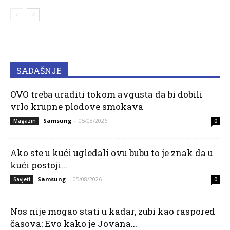
SADAŠNJE
OVO treba uraditi tokom avgusta da bi dobili
vrlo krupne plodove smokava
Samsung
-
05/08/2026
Magazin
0
Ako ste u kući ugledali ovu bubu to je znak da u
kući postoji...
Samsung
-
05/08/2026
Savjeti
0
Nos nije mogao stati u kadar, zubi kao raspored
časova: Evo kako je Jovana...