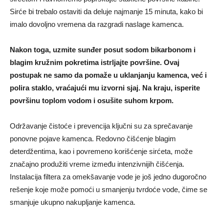
Sirće bi trebalo ostaviti da deluje najmanje 15 minuta, kako bi
imalo dovoljno vremena da razgradi naslage kamenca.
Nakon toga, uzmite sunđer posut sodom bikarbonom i
blagim kružnim pokretima istrljajte površine. Ovaj
postupak ne samo da pomaže u uklanjanju kamenca, već i
polira staklo, vraćajući mu izvorni sjaj. Na kraju, isperite
površinu toplom vodom i osušite suhom krpom.
Održavanje čistoće i prevencija ključni su za sprečavanje
ponovne pojave kamenca. Redovno čišćenje blagim
deterdžentima, kao i povremeno korišćenje sirćeta, može
značajno produžiti vreme između intenzivnijih čišćenja.
Instalacija filtera za omekšavanje vode je još jedno dugoročno
rešenje koje može pomoći u smanjenju tvrdoće vode, čime se
smanjuje ukupno nakupljanje kamenca.