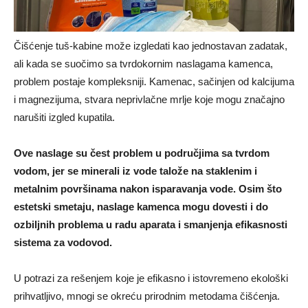
Čišćenje tuš-kabine može izgledati kao jednostavan zadatak,
ali kada se suočimo sa tvrdokornim naslagama kamenca,
problem postaje kompleksniji. Kamenac, sačinjen od kalcijuma
i magnezijuma, stvara neprivlačne mrlje koje mogu značajno
narušiti izgled kupatila.
Ove naslage su čest problem u područjima sa tvrdom
vodom, jer se minerali iz vode talože na staklenim i
metalnim površinama nakon isparavanja vode. Osim što
estetski smetaju, naslage kamenca mogu dovesti i do
ozbiljnih problema u radu aparata i smanjenja efikasnosti
sistema za vodovod.
U potrazi za rešenjem koje je efikasno i istovremeno ekološki
prihvatljivo, mnogi se okreću prirodnim metodama čišćenja.