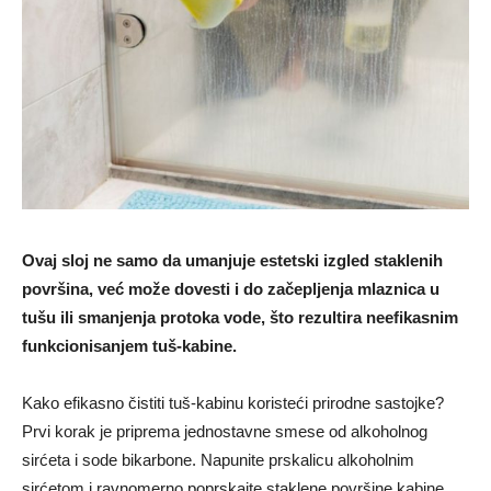
Ovaj sloj ne samo da umanjuje estetski izgled staklenih
površina, već može dovesti i do začepljenja mlaznica u
tušu ili smanjenja protoka vode, što rezultira neefikasnim
funkcionisanjem tuš-kabine.
Kako efikasno čistiti tuš-kabinu koristeći prirodne sastojke?
Prvi korak je priprema jednostavne smese od alkoholnog
sirćeta i sode bikarbone. Napunite prskalicu alkoholnim
sirćetom i ravnomerno poprskajte staklene površine kabine.