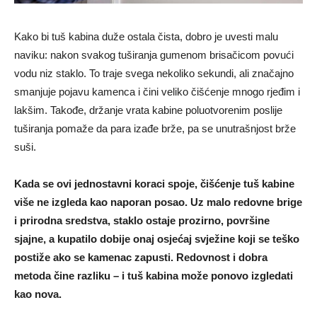
Kako bi tuš kabina duže ostala čista, dobro je uvesti malu
naviku: nakon svakog tuširanja gumenom brisačicom povući
vodu niz staklo. To traje svega nekoliko sekundi, ali značajno
smanjuje pojavu kamenca i čini veliko čišćenje mnogo rjeđim i
lakšim. Takođe, držanje vrata kabine poluotvorenim poslije
tuširanja pomaže da para izađe brže, pa se unutrašnjost brže
suši.
Kada se ovi jednostavni koraci spoje, čišćenje tuš kabine
više ne izgleda kao naporan posao. Uz malo redovne brige
i prirodna sredstva, staklo ostaje prozirno, površine
sjajne, a kupatilo dobije onaj osjećaj svježine koji se teško
postiže ako se kamenac zapusti. Redovnost i dobra
metoda čine razliku – i tuš kabina može ponovo izgledati
kao nova.