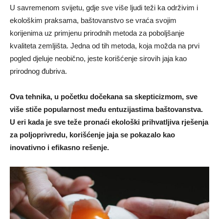
U savremenom svijetu, gdje sve više ljudi teži ka održivim i
ekološkim praksama, baštovanstvo se vraća svojim
korijenima uz primjenu prirodnih metoda za poboljšanje
kvaliteta zemljišta. Jedna od tih metoda, koja možda na prvi
pogled djeluje neobično, jeste korišćenje sirovih jaja kao
prirodnog đubriva.
Ova tehnika, u početku dočekana sa skepticizmom, sve
više stiče popularnost među entuzijastima baštovanstva.
U eri kada je sve teže pronaći ekološki prihvatljiva rješenja
za poljoprivredu, korišćenje jaja se pokazalo kao
inovativno i efikasno rešenje.