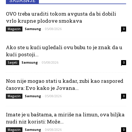
SADAŠNJE
OVO treba uraditi tokom avgusta da bi dobili
vrlo krupne plodove smokava
Samsung
-
05/08/2026
Magazin
0
Ako ste u kući ugledali ovu bubu to je znak da u
kući postoji...
Samsung
-
05/08/2026
Savjeti
0
Nos nije mogao stati u kadar, zubi kao raspored
časova: Evo kako je Jovana...
Samsung
-
05/08/2026
Magazin
0
Imate je u baštama, a miriše na limun, ova biljka
nudi niz koristi: Može...
Samsung
-
04/08/2026
Magazin
0