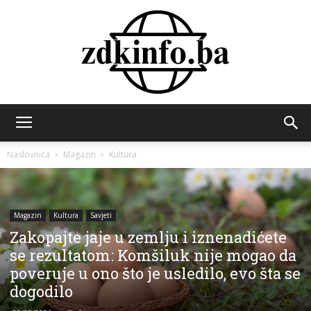
ZDK
Naslovnica
Magazin
Kultura
INFO
Magazin
Kultura
Savjeti
Zakopajte jaje u zemlju i iznenadićete
se rezultatom: Komšiluk nije mogao da
poveruje u ono što je usledilo, evo šta se
dogodilo