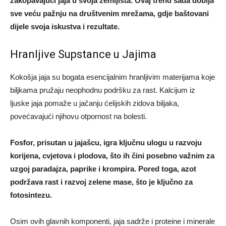
zakopavajući jaja u svoja zemljišta. Ovaj trend sada dobija
sve veću pažnju na društvenim mrežama, gdje baštovani
dijele svoja iskustva i rezultate.
Hranljive Supstance u Jajima
Kokošja jaja su bogata esencijalnim hranljivim materijama koje
biljkama pružaju neophodnu podršku za rast. Kalcijum iz
ljuske jaja pomaže u jačanju ćelijskih zidova biljaka,
povećavajući njihovu otpornost na bolesti.
Fosfor, prisutan u jajašcu, igra ključnu ulogu u razvoju
korijena, cvjetova i plodova, što ih čini posebno važnim za
uzgoj paradajza, paprike i krompira. Pored toga, azot
podržava rast i razvoj zelene mase, što je ključno za
fotosintezu.
Osim ovih glavnih komponenti, jaja sadrže i proteine i minerale