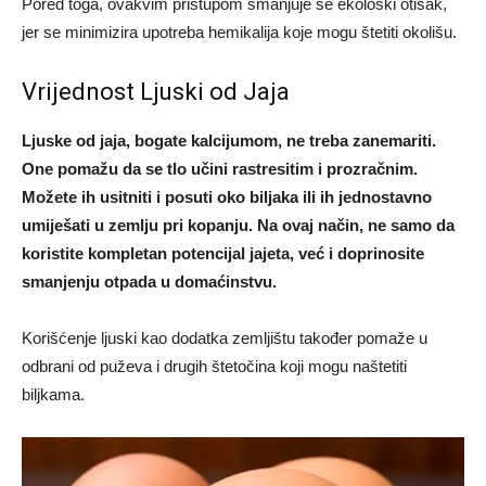
Pored toga, ovakvim pristupom smanjuje se ekološki otisak,
jer se minimizira upotreba hemikalija koje mogu štetiti okolišu.
Vrijednost Ljuski od Jaja
Ljuske od jaja, bogate kalcijumom, ne treba zanemariti.
One pomažu da se tlo učini rastresitim i prozračnim.
Možete ih usitniti i posuti oko biljaka ili ih jednostavno
umiješati u zemlju pri kopanju. Na ovaj način, ne samo da
koristite kompletan potencijal jajeta, već i doprinosite
smanjenju otpada u domaćinstvu.
Korišćenje ljuski kao dodatka zemljištu također pomaže u
odbrani od puževa i drugih štetočina koji mogu naštetiti
biljkama.