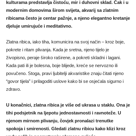
kulturama predstavlja čistoću, mir i duhovni sklad. Čak i u
modernim domovima širom svijeta, akvarij sa zlatnim
ribicama često je centar pažnje, a njeno elegantno kretanje
djeluje umirujuće i meditativno.
Zlatna ribica, iako tiha, komunicira na svoj način – kroz boje,
pokrete i ritam plivanja. Kada je sretna, njeno tijelo je
živopisno, peraje široko raširene, a pokreti skladni i lagani.
Kada pati ili je bolesna, boje blijede, kreće se nervozno ili
povučeno. Stoga, pravi ljubitelji akvaristike znaju čitati njeno
“govor tijela” i prilagoditi uslove kako bi se osjećala sigurno i
zdravo.
U konačnici, zlatna ribica je više od ukrasa u staklu. Ona je
tihi podsjetnik na ljepotu jednostavnosti i ravnoteže. U
njenom mirnom plivanju, čovjek pronalazi trenutke
spokoja i smirenosti. Gledati zlatnu ribicu kako klizi kroz