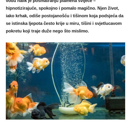
vodu nalik je posmatranju plamena svijeće –
hipnotizirajuće, spokojno i pomalo magično. Njen život,
iako krhak, odiše postojanošću i tišinom koja podsjeća da
se istinska ljepota često krije u miru, tišini i svjetlucavom
pokretu koji traje duže nego što mislimo.