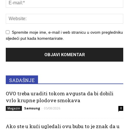
Spremite moje ime, e-mail i web stranicu u ovom pregledniku
sljedeći put kada komentarirate.
SADAŠNJE
OVO treba uraditi tokom avgusta da bi dobili
vrlo krupne plodove smokava
Samsung
-
05/08/2026
Magazin
0
Ako ste u kući ugledali ovu bubu to je znak da u