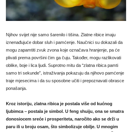
Njihov svijet nije samo šarenilo i tišina. Zlatne ribice imaju
iznenađujuće dobar sluh i pamćenje. Naučnici su dokazali da
mogu zapamtiti zvuk zvona koje označava hranjenje, pa će
plivati prema površini čim ga čuju. Također, mogu razlikovati
oblike, boje i lica ljudi. Suprotno mitu da “zlatna ribica pamti
samo tri sekunde”, istraživanja pokazuju da njihovo pamćenje
traje mjesecima i da su sposobne učiti i prepoznavati obrasce
ponašanja.
Kroz istoriju, zlatna ribica je postala više od kućnog
ljubimca – postala je simbol. U feng shuiju, ona se smatra
donosiocem sreće i prosperiteta, naročito ako se drži u
paru ili u broju osam, što simbolizuje obilje. U mnogim