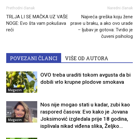
Prethodni članak
Naredni članak
TRLJA LI SE MAČKA UZ VAŠE
Najveća greška koju žene
NOGE: Evo šta vam pokušava
prave u braku, a ako ovo urade
reći
– ljubav je gotova: Tvrdio je
čuveni psiholog
POVEZANI ČLANCI
VIŠE OD AUTORA
OVO treba uraditi tokom avgusta da bi
dobili vrlo krupne plodove smokava
Magazin
Nos nije mogao stati u kadar, zubi kao
raspored časova: Evo kako je Jovana
Joksimović izgledala prije 18 godina,
Magazin
isplivala nikad viđena slika, Željko...