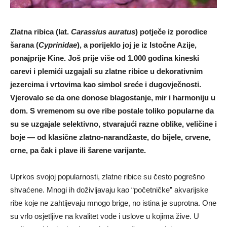
Zlatna ribica (lat.
Carassius auratus
) potječe iz porodice
šarana (
Cyprinidae
), a porijeklo joj je iz Istočne Azije,
ponajprije Kine. Još prije više od 1.000 godina kineski
carevi i plemići uzgajali su zlatne ribice u dekorativnim
jezercima i vrtovima kao simbol sreće i dugovječnosti.
Vjerovalo se da one donose blagostanje, mir i harmoniju u
dom. S vremenom su ove ribe postale toliko popularne da
su se uzgajale selektivno, stvarajući razne oblike, veličine i
boje — od klasične zlatno-narandžaste, do bijele, crvene,
crne, pa čak i plave ili šarene varijante.
Uprkos svojoj popularnosti, zlatne ribice su često pogrešno
shvaćene. Mnogi ih doživljavaju kao “početničke” akvarijske
ribe koje ne zahtijevaju mnogo brige, no istina je suprotna. One
su vrlo osjetljive na kvalitet vode i uslove u kojima žive. U