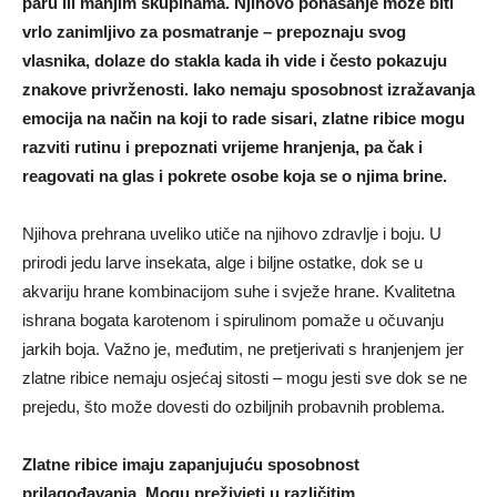
paru ili manjim skupinama. Njihovo ponašanje može biti
vrlo zanimljivo za posmatranje – prepoznaju svog
vlasnika, dolaze do stakla kada ih vide i često pokazuju
znakove privrženosti. Iako nemaju sposobnost izražavanja
emocija na način na koji to rade sisari, zlatne ribice mogu
razviti rutinu i prepoznati vrijeme hranjenja, pa čak i
reagovati na glas i pokrete osobe koja se o njima brine.
Njihova prehrana uveliko utiče na njihovo zdravlje i boju. U
prirodi jedu larve insekata, alge i biljne ostatke, dok se u
akvariju hrane kombinacijom suhe i svježe hrane. Kvalitetna
ishrana bogata karotenom i spirulinom pomaže u očuvanju
jarkih boja. Važno je, međutim, ne pretjerivati s hranjenjem jer
zlatne ribice nemaju osjećaj sitosti – mogu jesti sve dok se ne
prejedu, što može dovesti do ozbiljnih probavnih problema.
Zlatne ribice imaju zapanjujuću sposobnost
prilagođavanja. Mogu preživjeti u različitim