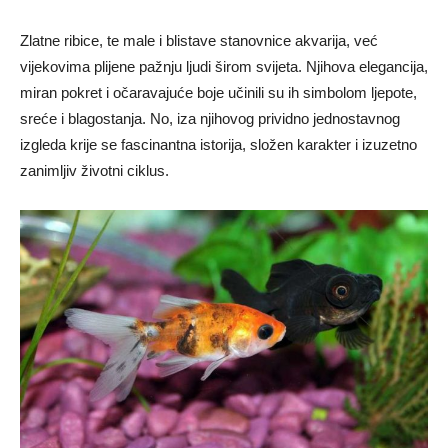
Zlatne ribice, te male i blistave stanovnice akvarija, već
vijekovima plijene pažnju ljudi širom svijeta. Njihova elegancija,
miran pokret i očaravajuće boje učinili su ih simbolom ljepote,
sreće i blagostanja. No, iza njihovog prividno jednostavnog
izgleda krije se fascinantna istorija, složen karakter i izuzetno
zanimljiv životni ciklus.