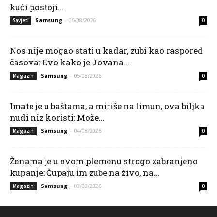
kući postoji...
Samsung
-
05/08/2026
Savjeti
0
Nos nije mogao stati u kadar, zubi kao raspored
časova: Evo kako je Jovana...
Samsung
-
05/08/2026
Magazin
0
Imate je u baštama, a miriše na limun, ova biljka
nudi niz koristi: Može...
Samsung
-
04/08/2026
Magazin
0
Ženama je u ovom plemenu strogo zabranjeno
kupanje: Čupaju im zube na živo, na...
Samsung
-
03/08/2026
Magazin
0