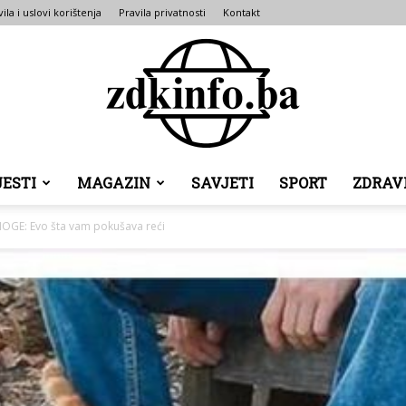
ila i uslovi korištenja
Pravila privatnosti
Kontakt
JESTI
MAGAZIN
SAVJETI
SPORT
ZDRAV
ZDK
NOGE: Evo šta vam pokušava reći
INFO