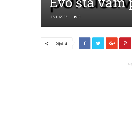
Evo šta vam 
16/11/2025
0
Dijeliti
Og