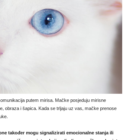
komunikacija putem mirisa. Mačke posjeduju mirisne
rade, obraza i šapica. Kada se trljaju uz vas, mačke prenose
uke.
one također mogu signalizirati emocionalne stanja ili