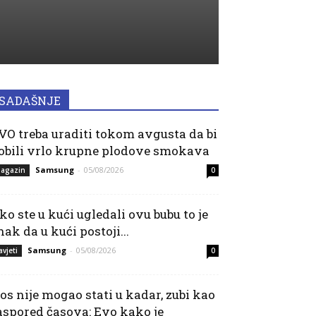
SADAŠNJE
VO treba uraditi tokom avgusta da bi
obili vrlo krupne plodove smokava
Samsung
-
05/08/2026
agazin
0
ko ste u kući ugledali ovu bubu to je
nak da u kući postoji...
Samsung
-
05/08/2026
avjeti
0
os nije mogao stati u kadar, zubi kao
aspored časova: Evo kako je