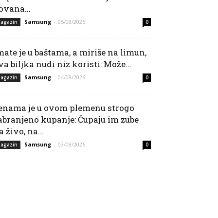
ovana...
Samsung
-
05/08/2026
agazin
0
mate je u baštama, a miriše na limun,
va biljka nudi niz koristi: Može...
Samsung
-
04/08/2026
agazin
0
enama je u ovom plemenu strogo
abranjeno kupanje: Čupaju im zube
a živo, na...
Samsung
-
03/08/2026
agazin
0