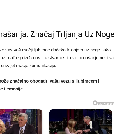
ašanja: Značaj Trljanja Uz Noge
iko vas vaš mačji ljubimac dočeka trljanjem uz noge. Iako
raz mačje privrženosti, u stvarnosti, ovo ponašanje nosi sa
u svijet mačje komunikacije.
ože značajno obogatiti vašu vezu s ljubimcem i
e i emocije.