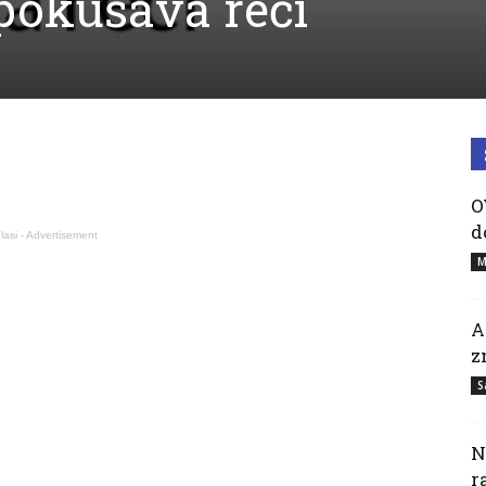
pokušava reći
O
d
lasi - Advertisement
M
A
z
S
N
r