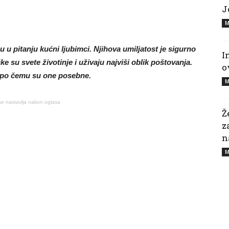
J
M
 u pitanju kućni ljubimci. Njihova umiljatost je sigurno
I
 su svete životinje i uživaju najviši oblik poštovanja.
o
i po čemu su one posebne.
M
se nastavlja nakon oglasa
Ž
z
n
M