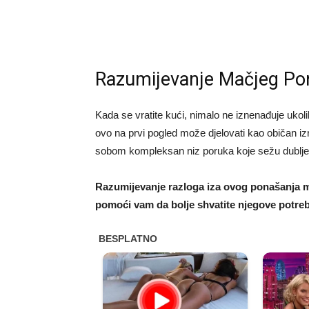
Razumijevanje Mačjeg Pon
Kada se vratite kući, nimalo ne iznenađuje ukol
ovo na prvi pogled može djelovati kao običan iz
sobom kompleksan niz poruka koje sežu dublje 
Razumijevanje razloga iza ovog ponašanja m
pomoći vam da bolje shvatite njegove potreb