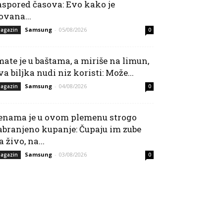
aspored časova: Evo kako je
ovana...
Samsung
-
05/08/2026
agazin
0
mate je u baštama, a miriše na limun,
va biljka nudi niz koristi: Može...
Samsung
-
04/08/2026
agazin
0
enama je u ovom plemenu strogo
abranjeno kupanje: Čupaju im zube
a živo, na...
Samsung
-
03/08/2026
agazin
0