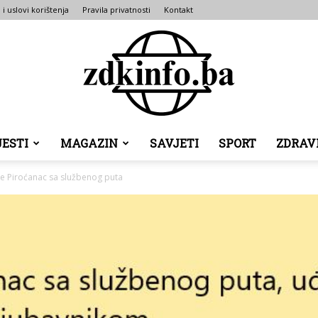
 i uslovi korištenja
Pravila privatnosti
Kontakt
JESTI
MAGAZIN
SAVJETI
SPORT
ZDRAV
ZDK
se Piroćanac sa službenog puta
INFO