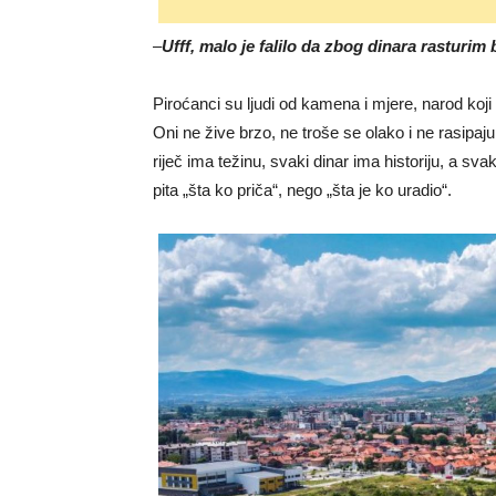
–
Ufff, malo je falilo da zbog dinara rasturim 
Piroćanci su ljudi od kamena i mjere, narod koji nik
Oni ne žive brzo, ne troše se olako i ne rasipaj
riječ ima težinu, svaki dinar ima historiju, a sv
pita „šta ko priča“, nego „šta je ko uradio“.