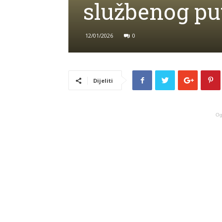
službenog pu
12/01/2026
0
Dijeliti
Og