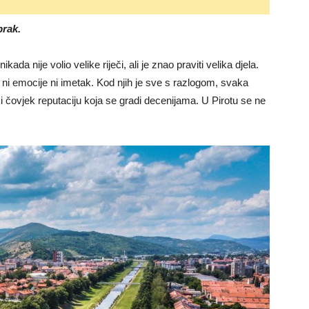
brak.
ada nije volio velike riječi, ali je znao praviti velika djela.
u ni emocije ni imetak. Kod njih je sve s razlogom, svaka
aki čovjek reputaciju koja se gradi decenijama. U Pirotu se ne