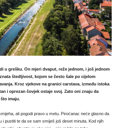
odi u grešku. On mjeri dvaput, reže jednom, i još jednom
oznata štedljivost, kojom se često šale po cijelom
vljavanja. Kroz vjekove na granici carstava, između istoka
an i oprezan čovjek ostaje svoj. Zato oni znaju da
 što imaju.
smijeha, ali pogodi pravo u metu. Piroćanac neće glasno da
u i pustiti te da se sam smiješ još deset minuta. Kod njih