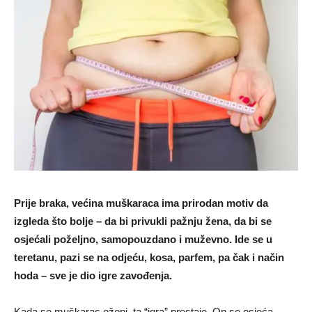
Prije braka, većina muškaraca ima prirodan motiv da
izgleda što bolje – da bi privukli pažnju žena, da bi se
osjećali poželjno, samopouzdano i muževno. Ide se u
teretanu, pazi se na odjeću, kosa, parfem, pa čak i način
hoda – sve je dio igre zavođenja.
Kada se muškarac oženi, ta “igra” prestaje. On se osjeća