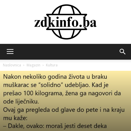
ZDK
Naslovnica
Magazin
Kultura
INFO