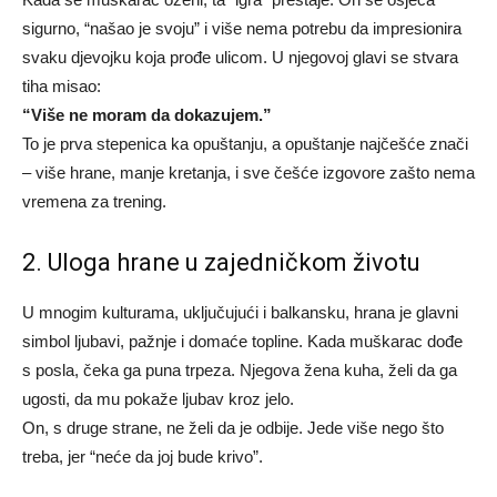
sigurno, “našao je svoju” i više nema potrebu da impresionira
svaku djevojku koja prođe ulicom. U njegovoj glavi se stvara
tiha misao:
“Više ne moram da dokazujem.”
To je prva stepenica ka opuštanju, a opuštanje najčešće znači
– više hrane, manje kretanja, i sve češće izgovore zašto nema
vremena za trening.
2. Uloga hrane u zajedničkom životu
U mnogim kulturama, uključujući i balkansku, hrana je glavni
simbol ljubavi, pažnje i domaće topline. Kada muškarac dođe
s posla, čeka ga puna trpeza. Njegova žena kuha, želi da ga
ugosti, da mu pokaže ljubav kroz jelo.
On, s druge strane, ne želi da je odbije. Jede više nego što
treba, jer “neće da joj bude krivo”.