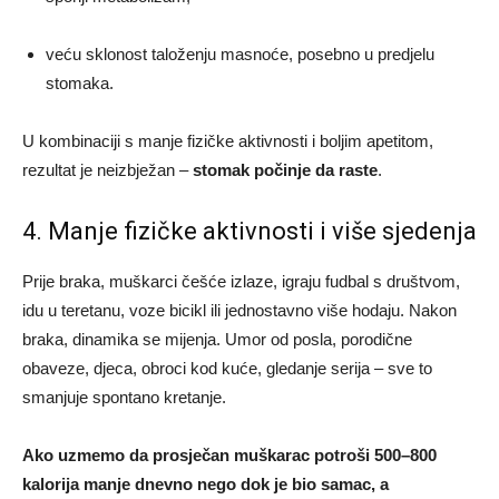
veću sklonost taloženju masnoće, posebno u predjelu
stomaka.
U kombinaciji s manje fizičke aktivnosti i boljim apetitom,
rezultat je neizbježan –
stomak počinje da raste
.
4. Manje fizičke aktivnosti i više sjedenja
Prije braka, muškarci češće izlaze, igraju fudbal s društvom,
idu u teretanu, voze bicikl ili jednostavno više hodaju. Nakon
braka, dinamika se mijenja. Umor od posla, porodične
obaveze, djeca, obroci kod kuće, gledanje serija – sve to
smanjuje spontano kretanje.
Ako uzmemo da prosječan muškarac potroši 500–800
kalorija manje dnevno nego dok je bio samac, a