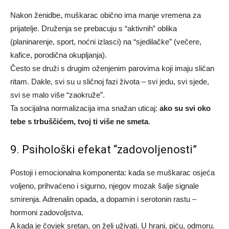
Nakon ženidbe, muškarac obično ima manje vremena za
prijatelje. Druženja se prebacuju s “aktivnih” oblika
(planinarenje, sport, noćni izlasci) na “sjedilačke” (večere,
kafice, porodična okupljanja).
Često se druži s drugim oženjenim parovima koji imaju sličan
ritam. Dakle, svi su u sličnoj fazi života – svi jedu, svi sjede,
svi se malo više “zaokruže”.
Ta socijalna normalizacija ima snažan uticaj:
ako su svi oko
tebe s trbuščićem, tvoj ti više ne smeta
.
9. Psihološki efekat “zadovoljenosti”
Postoji i emocionalna komponenta: kada se muškarac osjeća
voljeno, prihvaćeno i sigurno, njegov mozak šalje signale
smirenja. Adrenalin opada, a dopamin i serotonin rastu –
hormoni zadovoljstva.
A kada je čovjek sretan, on želi uživati. U hrani, piću, odmoru.