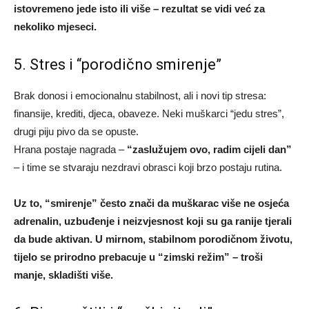
istovremeno jede isto ili više – rezultat se vidi već za
nekoliko mjeseci.
5. Stres i “porodično smirenje”
Brak donosi i emocionalnu stabilnost, ali i novi tip stresa:
finansije, krediti, djeca, obaveze. Neki muškarci “jedu stres”,
drugi piju pivo da se opuste.
Hrana postaje nagrada –
“zaslužujem ovo, radim cijeli dan”
– i time se stvaraju nezdravi obrasci koji brzo postaju rutina.
Uz to, “smirenje” često znači da muškarac više ne osjeća
adrenalin, uzbuđenje i neizvjesnost koji su ga ranije tjerali
da bude aktivan. U mirnom, stabilnom porodičnom životu,
tijelo se prirodno prebacuje u “zimski režim” – troši
manje, skladišti više.