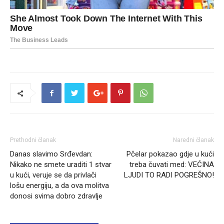
Prethodni članak
Naredni članak
Danas slavimo Srđevdan:
Pčelar pokazao gdje u kući
Nikako ne smete uraditi 1 stvar
treba čuvati med: VEĆINA
u kući, veruje se da privlači
LJUDI TO RADI POGREŠNO!
lošu energiju, a da ova molitva
donosi svima dobro zdravlje