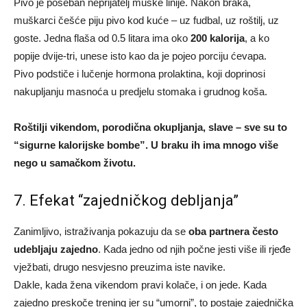
Pivo je poseban neprijatelj muške linije. Nakon braka,
muškarci češće piju pivo kod kuće – uz fudbal, uz roštilj, uz
goste. Jedna flaša od 0.5 litara ima oko
200 kalorija
, a ko
popije dvije-tri, unese isto kao da je pojeo porciju ćevapa.
Pivo podstiče i lučenje hormona prolaktina, koji doprinosi
nakupljanju masnoća u predjelu stomaka i grudnog koša.
Roštilji vikendom, porodična okupljanja, slave – sve su to
“sigurne kalorijske bombe”. U braku ih ima mnogo više
nego u samačkom životu.
7. Efekat “zajedničkog debljanja”
Zanimljivo, istraživanja pokazuju da se
oba partnera često
udebljaju zajedno
. Kada jedno od njih počne jesti više ili rjeđe
vježbati, drugo nesvjesno preuzima iste navike.
Dakle, kada žena vikendom pravi kolače, i on jede. Kada
zajedno preskoče trening jer su “umorni”, to postaje zajednička