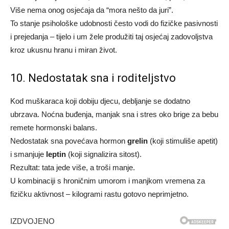
Više nema onog osjećaja da “mora nešto da juri”.
To stanje psihološke udobnosti često vodi do fizičke pasivnosti
i prejedanja – tijelo i um žele produžiti taj osjećaj zadovoljstva
kroz ukusnu hranu i miran život.
10. Nedostatak sna i roditeljstvo
Kod muškaraca koji dobiju djecu, debljanje se dodatno
ubrzava. Noćna buđenja, manjak sna i stres oko brige za bebu
remete hormonski balans.
Nedostatak sna povećava hormon
grelin
(koji stimuliše apetit)
i smanjuje
leptin
(koji signalizira sitost).
Rezultat: tata jede više, a troši manje.
U kombinaciji s hroničnim umorom i manjkom vremena za
fizičku aktivnost – kilogrami rastu gotovo neprimjetno.