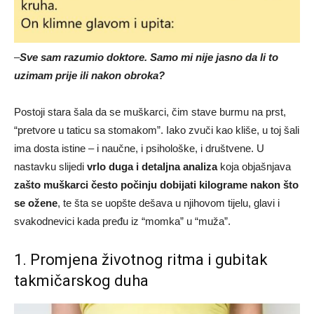
–
Sve sam razumio doktore. Samo mi nije jasno da li to
uzimam prije ili nakon obroka?
Postoji stara šala da se muškarci, čim stave burmu na prst,
“pretvore u taticu sa stomakom”. Iako zvuči kao kliše, u toj šali
ima dosta istine – i naučne, i psihološke, i društvene. U
nastavku slijedi
vrlo duga i detaljna analiza
koja objašnjava
zašto muškarci često počinju dobijati kilograme nakon što
se ožene
, te šta se uopšte dešava u njihovom tijelu, glavi i
svakodnevici kada pređu iz “momka” u “muža”.
1. Promjena životnog ritma i gubitak
takmičarskog duha