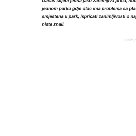
Danas slijedi jedna jako zanimljiva priča, h
jednom parku gdje otac ima problema sa plač
smještena u park, ispričati zanimljivosti o n
niste znali.
Sadržaj 