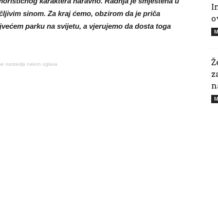
umorističnog karaktera naravno. Radnja je smještena u
I
ljivim sinom. Za kraj ćemo, obzirom da je priča
o
ajvećem parku na svijetu, a vjerujemo da dosta toga
M
Ž
se nastavlja nakon oglasa
z
n
M