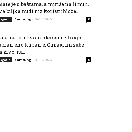
mate je u baštama, a miriše na limun,
va biljka nudi niz koristi: Može...
Samsung
-
04/08/2026
agazin
0
enama je u ovom plemenu strogo
abranjeno kupanje: Čupaju im zube
a živo, na...
Samsung
-
03/08/2026
agazin
0