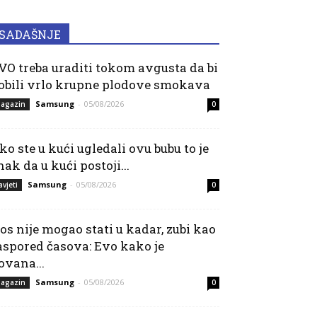
SADAŠNJE
VO treba uraditi tokom avgusta da bi
obili vrlo krupne plodove smokava
Samsung
-
05/08/2026
agazin
0
ko ste u kući ugledali ovu bubu to je
nak da u kući postoji...
Samsung
-
05/08/2026
avjeti
0
os nije mogao stati u kadar, zubi kao
aspored časova: Evo kako je
ovana...
Samsung
-
05/08/2026
agazin
0