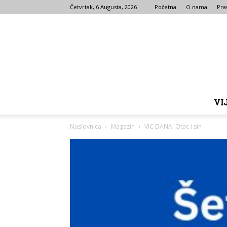
Četvrtak, 6 Augusta, 2026
Početna
O nama
Prav
VI
Naslovnica
Magazin
VIC DANA: Otac i sin