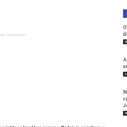
O
d
lasi - Advertisement
M
A
z
S
N
r
J
M