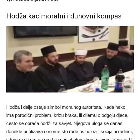
Hodža kao moralni i duhovni kompas
Hodža i dalje ostaje simbol moralnog autoriteta. Kada neko
ima porodični problem, krizu braka, ili dilemu o odgoju djece,
često se obraća hodži za savjet. Njegova uloga se danas
donekle približava i onome što rade psiholozi i socijalni radnici,
s tom razlikom da on daje savjet utemeljen na vjeri i tradiciji. U