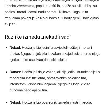
kriznim vremenima, poput rata 90-ih, hodže su bili oni koji su
podizali moral i davali nadu narodu. Njihova uloga u tim
trenucima pokazuje koliko duboko su ukorijenjeni u kolektivnoj
svijesti.
Razlike između „nekad i sad“
Nekad
: Hodža je bio jedini prosvjetitelj, učitelj i moralni
arbitar. Njegova riječ bila je zakon u zajednici, a pored njega
rijetko se ko usuđivao donositi odluke.
Danas
: Hodža je i dalje važan, ali nije jedini. Autoritet dijeli s
modernim institucijama, obrazovanim pojedincima,
internetom i globalnim idejama. Njegova uloga je više
duhovna nego apsolutna.
Nekad
: Hodža je bio posrednik između vlasti i naroda.