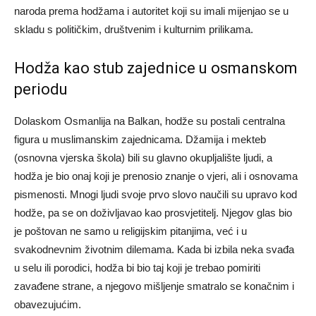
naroda prema hodžama i autoritet koji su imali mijenjao se u
skladu s političkim, društvenim i kulturnim prilikama.
Hodža kao stub zajednice u osmanskom
periodu
Dolaskom Osmanlija na Balkan, hodže su postali centralna
figura u muslimanskim zajednicama. Džamija i mekteb
(osnovna vjerska škola) bili su glavno okupljalište ljudi, a
hodža je bio onaj koji je prenosio znanje o vjeri, ali i osnovama
pismenosti. Mnogi ljudi svoje prvo slovo naučili su upravo kod
hodže, pa se on doživljavao kao prosvjetitelj. Njegov glas bio
je poštovan ne samo u religijskim pitanjima, već i u
svakodnevnim životnim dilemama. Kada bi izbila neka svađa
u selu ili porodici, hodža bi bio taj koji je trebao pomiriti
zavađene strane, a njegovo mišljenje smatralo se konačnim i
obavezujućim.