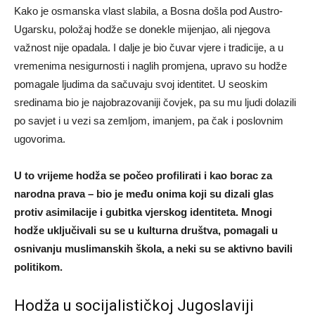
Kako je osmanska vlast slabila, a Bosna došla pod Austro-
Ugarsku, položaj hodže se donekle mijenjao, ali njegova
važnost nije opadala. I dalje je bio čuvar vjere i tradicije, a u
vremenima nesigurnosti i naglih promjena, upravo su hodže
pomagale ljudima da sačuvaju svoj identitet. U seoskim
sredinama bio je najobrazovaniji čovjek, pa su mu ljudi dolazili
po savjet i u vezi sa zemljom, imanjem, pa čak i poslovnim
ugovorima.
U to vrijeme hodža se počeo profilirati i kao borac za
narodna prava – bio je među onima koji su dizali glas
protiv asimilacije i gubitka vjerskog identiteta. Mnogi
hodže uključivali su se u kulturna društva, pomagali u
osnivanju muslimanskih škola, a neki su se aktivno bavili
politikom.
Hodža u socijalističkoj Jugoslaviji