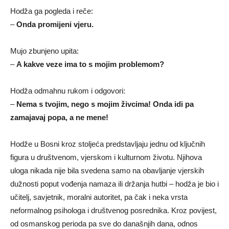
Hodža ga pogleda i reče:
–
Onda promijeni vjeru.
Mujo zbunjeno upita:
–
A kakve veze ima to s mojim problemom?
Hodža odmahnu rukom i odgovori:
–
Nema s tvojim, nego s mojim živcima! Onda idi pa
zamajavaj popa, a ne mene!
Hodže u Bosni kroz stoljeća predstavljaju jednu od ključnih
figura u društvenom, vjerskom i kulturnom životu. Njihova
uloga nikada nije bila svedena samo na obavljanje vjerskih
dužnosti poput vođenja namaza ili držanja hutbi – hodža je bio i
učitelj, savjetnik, moralni autoritet, pa čak i neka vrsta
neformalnog psihologa i društvenog posrednika. Kroz povijest,
od osmanskog perioda pa sve do današnjih dana, odnos