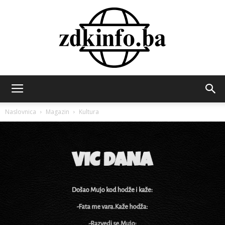
ZDK
Naslovnica
Magazin
Kultura
INFO