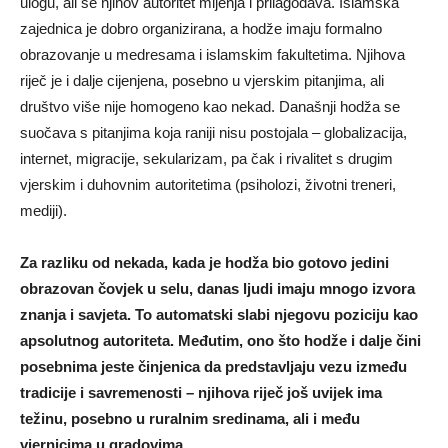
ulogu, ali se njihov autoritet mijenja i prilagođava. Islamska
zajednica je dobro organizirana, a hodže imaju formalno
obrazovanje u medresama i islamskim fakultetima. Njihova
riječ je i dalje cijenjena, posebno u vjerskim pitanjima, ali
društvo više nije homogeno kao nekad. Današnji hodža se
suočava s pitanjima koja raniji nisu postojala – globalizacija,
internet, migracije, sekularizam, pa čak i rivalitet s drugim
vjerskim i duhovnim autoritetima (psiholozi, životni treneri,
mediji).
Za razliku od nekada, kada je hodža bio gotovo jedini
obrazovan čovjek u selu, danas ljudi imaju mnogo izvora
znanja i savjeta. To automatski slabi njegovu poziciju kao
apsolutnog autoriteta. Međutim, ono što hodže i dalje čini
posebnima jeste činjenica da predstavljaju vezu između
tradicije i savremenosti – njihova riječ još uvijek ima
težinu, posebno u ruralnim sredinama, ali i među
vjernicima u gradovima.