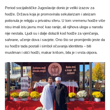
Period socijalističke Jugoslavije donio je veliki izazov za
hodže. Država koja je promovirala sekularizam i ateizam
potisnula je religiju u privatnu sferu. U tom vremenu hodže više
nisu imali istu javnu moć kao ranije, ali njihova uloga u narodu
nije nestala. Ljudi su i dalje dolazili kod hodže za vjenčanja,
sahrane, učenje dova i savjete. Ono što se promijenilo jeste da
su hodže tada postali i simbol očuvanja identiteta – biti
musliman i otići hodži, makar krišom, bila je i vrsta otpora.