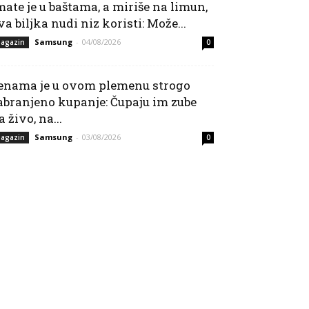
mate je u baštama, a miriše na limun,
va biljka nudi niz koristi: Može...
Samsung
-
04/08/2026
agazin
0
enama je u ovom plemenu strogo
abranjeno kupanje: Čupaju im zube
a živo, na...
Samsung
-
03/08/2026
agazin
0