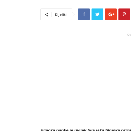
Dijeliti
Og
Pljačka banke je uvijek bila jaka filmska pri