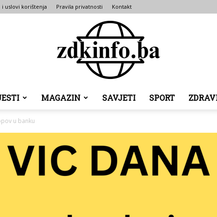
 i uslovi korištenja
Pravila privatnosti
Kontakt
JESTI
MAGAZIN
SAVJETI
SPORT
ZDRAV
ZDK
opov u banku
INFO