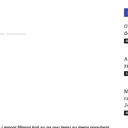
O
d
lasi - Advertisement
M
A
z
S
N
r
J
M
ča i mnogi filmovi koji su na ovu temu su mega popularni.