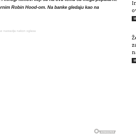
I
dernim Robin Hood-om. Na banke gledaju kao na
o
M
se nastavlja nakon oglasa
Ž
z
n
M