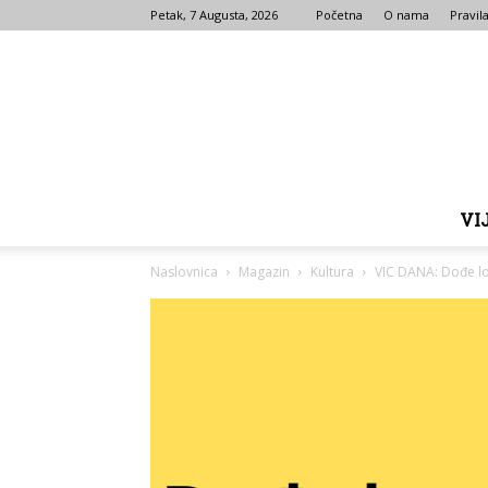
Petak, 7 Augusta, 2026
Početna
O nama
Pravila
VI
Naslovnica
Magazin
Kultura
VIC DANA: Dođe l