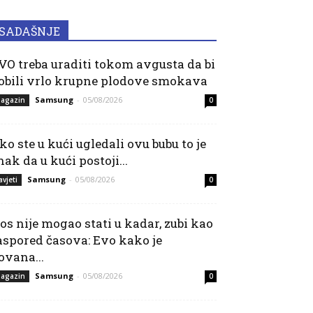
SADAŠNJE
VO treba uraditi tokom avgusta da bi
obili vrlo krupne plodove smokava
Samsung
-
05/08/2026
agazin
0
ko ste u kući ugledali ovu bubu to je
nak da u kući postoji...
Samsung
-
05/08/2026
avjeti
0
os nije mogao stati u kadar, zubi kao
aspored časova: Evo kako je
ovana...
Samsung
-
05/08/2026
agazin
0