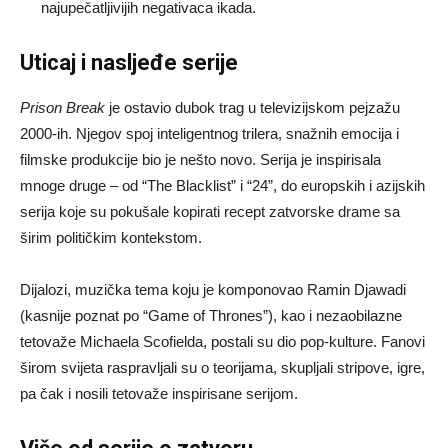
najupečatljivijih negativaca ikada.
Uticaj i nasljeđe serije
Prison Break
je ostavio dubok trag u televizijskom pejzažu
2000-ih. Njegov spoj inteligentnog trilera, snažnih emocija i
filmske produkcije bio je nešto novo. Serija je inspirisala
mnoge druge – od “The Blacklist” i “24”, do europskih i azijskih
serija koje su pokušale kopirati recept zatvorske drame sa
širim političkim kontekstom.
Dijalozi, muzička tema koju je komponovao Ramin Djawadi
(kasnije poznat po “Game of Thrones”), kao i nezaobilazne
tetovaže Michaela Scofielda, postali su dio pop-kulture. Fanovi
širom svijeta raspravljali su o teorijama, skupljali stripove, igre,
pa čak i nosili tetovaže inspirisane serijom.