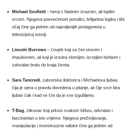
Michael Scofield
– heroj s hladnim izrazom, ali toplim
srcem. Njegova posvećenost porodici, briljantna logika i tihi
očaj čine ga jednim od najvoljenijih protagonista u
televizijskoj istoriji.
Lincoln Burrows
– čovjek koji se čini sirovim i
impulsivnim, ali koji je iznutra slomljen, iscrpljen borbom i
zahvalan bratu do kraja života.
Sara Tancredi
, zatvorska doktorica i Michaelova ljubav,
čija je vjera u pravdu dovedena u pitanje, ali čije srce bira
ljubav čak i kad se čini da je sve izgubljeno.
T-Bag
, zlikovac koji prkosi svakom klišeu, odvratan i
fascinantan u isto vrijeme. Njegova preživljavanja,
manipulacije i monstruozne odluke čine ga jednim od