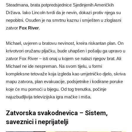
Steadmana, brata potpredsjednice Sjedinjenih Američkih
Država. Iako Lincoln tvrdi da je nevin, dokazi protiv njega su
nepobitni. Osuđen je na smrtnu kaznu i smješten u zloglasni
zatvor
Fox River
.
Michael, uvjeren u bratovu nevinost, kreira riskantan plan. On
krivotvori oružanu pljačku, bude uhapšen i pošalju ga upravo u
zatvor Fox River – isti onaj u kojem se nalazi njegov brat. Ali
Michael ne ide nespreman. Na svom tijelu, u formi
kompleksne tetovaže koja izgleda kao umjetničko djelo, skriva
mapu zatvora, plan evakuacije, podsjetnike i kodirane poruke
koje će mu pomoći u bijegu. Od tog trenutka, počinje
najuzbudljivija televizijska igra mačke i miša.
Zatvorska svakodnevica – Sistem,
saveznici i neprijatelji