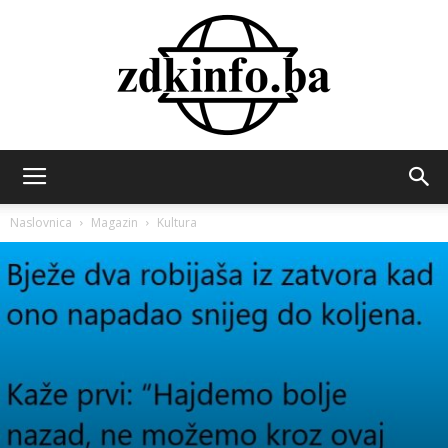
ZDK
Naslovnica
Magazin
Kultura
INFO