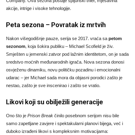
Company. Ova sezona postaje špijunski triler, mješavina
akcije, intrige i visoke tehnologije.
Peta sezona – Povratak iz mrtvih
Nakon višegodišnje pauze, serija se 2017. vraća sa
petom
sezonom
, koja šokira publiku – Michael Scofield je živ.
Smješten u jemenski zatvor pod lažnim identitetom, on je sada
sredstvo moćnih međunarodnih igrača. Nova sezona donosi
osvježenu dinamiku, novu političku pozadinu i emocionalni
udarac – jer Michael sada mora da objasni porodici zašto je
nestao, zašto je sve inscenirao i zašto se vratio.
Likovi koji su obilježili generacije
Ono što je
Prison Break
činilo posebnom serijom nisu bile
samo zapetljane zavjere i spektakularni planovi bijega, već i
duboko izrađeni likovi s kompleksnim motivacijama: