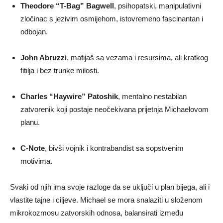
Theodore “T-Bag” Bagwell
, psihopatski, manipulativni
zločinac s jezivim osmijehom, istovremeno fascinantan i
odbojan.
John Abruzzi
, mafijaš sa vezama i resursima, ali kratkog
fitilja i bez trunke milosti.
Charles “Haywire” Patoshik
, mentalno nestabilan
zatvorenik koji postaje neočekivana prijetnja Michaelovom
planu.
C-Note
, bivši vojnik i kontrabandist sa sopstvenim
motivima.
Svaki od njih ima svoje razloge da se uključi u plan bijega, ali i
vlastite tajne i ciljeve. Michael se mora snalaziti u složenom
mikrokozmosu zatvorskih odnosa, balansirati između