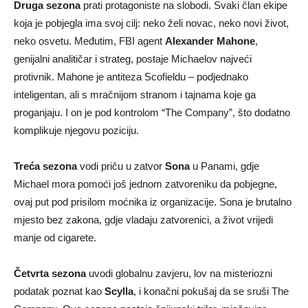
Druga sezona
prati protagoniste na slobodi. Svaki član ekipe
koja je pobjegla ima svoj cilj: neko želi novac, neko novi život,
neko osvetu. Međutim, FBI agent
Alexander Mahone
,
genijalni analitičar i strateg, postaje Michaelov najveći
protivnik. Mahone je antiteza Scofieldu – podjednako
inteligentan, ali s mračnijom stranom i tajnama koje ga
proganjaju. I on je pod kontrolom “The Company”, što dodatno
komplikuje njegovu poziciju.
Treća sezona
vodi priču u zatvor
Sona
u Panami, gdje
Michael mora pomoći još jednom zatvoreniku da pobjegne,
ovaj put pod prisilom moćnika iz organizacije. Sona je brutalno
mjesto bez zakona, gdje vladaju zatvorenici, a život vrijedi
manje od cigarete.
Četvrta sezona
uvodi globalnu zavjeru, lov na misteriozni
podatak poznat kao
Scylla
, i konačni pokušaj da se sruši The