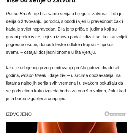
Više od serije o zatvoru
Prison Break
nije bila samo serija o bijegu iz zatvora – bila je
serija o žrtvovanju, porodici, slobodi i vjeri u pravednost čak i
kada je svijet nepravedan. Bila je to priča o ljudima koji su
gurani preko ivice, koji su iznova padali i dizali se, koji su voljeli
pogrešne osobe, donosili teške odluke i koji su – uprkos
svemu – ostajali dosljedni onome u šta vjeruju.
Iako je od njenog prvog emitovanja prošlo gotovo dvadeset
godina,
Prison Break
i dalje živi – u srcima obožavatelja, na
listama najboljih serija svih vremena i u svakom pokušaju da
se podsjetimo kako izgleda borba za ono što volimo, čak i kad
je ta borba izgubljena unaprijed.