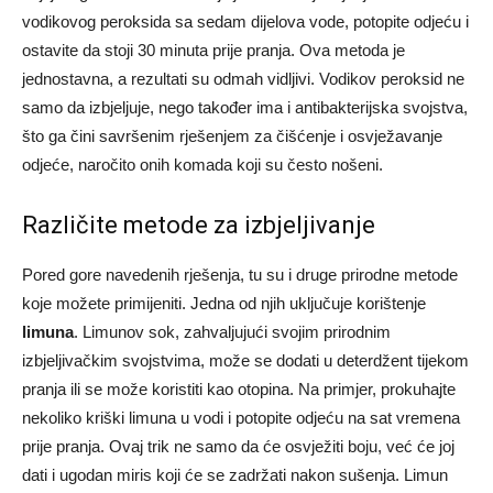
vodikovog peroksida sa sedam dijelova vode, potopite odjeću i
ostavite da stoji 30 minuta prije pranja. Ova metoda je
jednostavna, a rezultati su odmah vidljivi. Vodikov peroksid ne
samo da izbjeljuje, nego također ima i antibakterijska svojstva,
što ga čini savršenim rješenjem za čišćenje i osvježavanje
odjeće, naročito onih komada koji su često nošeni.
Različite metode za izbjeljivanje
Pored gore navedenih rješenja, tu su i druge prirodne metode
koje možete primijeniti. Jedna od njih uključuje korištenje
limuna
. Limunov sok, zahvaljujući svojim prirodnim
izbjeljivačkim svojstvima, može se dodati u deterdžent tijekom
pranja ili se može koristiti kao otopina. Na primjer, prokuhajte
nekoliko kriški limuna u vodi i potopite odjeću na sat vremena
prije pranja. Ovaj trik ne samo da će osvježiti boju, već će joj
dati i ugodan miris koji će se zadržati nakon sušenja. Limun