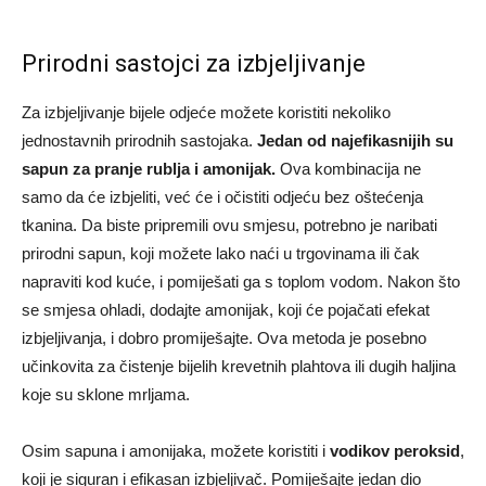
Prirodni sastojci za izbjeljivanje
Za izbjeljivanje bijele odjeće možete koristiti nekoliko
jednostavnih prirodnih sastojaka.
Jedan od najefikasnijih su
sapun za pranje rublja i amonijak.
Ova kombinacija ne
samo da će izbjeliti, već će i očistiti odjeću bez oštećenja
tkanina. Da biste pripremili ovu smjesu, potrebno je naribati
prirodni sapun, koji možete lako naći u trgovinama ili čak
napraviti kod kuće, i pomiješati ga s toplom vodom. Nakon što
se smjesa ohladi, dodajte amonijak, koji će pojačati efekat
izbjeljivanja, i dobro promiješajte. Ova metoda je posebno
učinkovita za čistenje bijelih krevetnih plahtova ili dugih haljina
koje su sklone mrljama.
Osim sapuna i amonijaka, možete koristiti i
vodikov peroksid
,
koji je siguran i efikasan izbjeljivač. Pomiješajte jedan dio