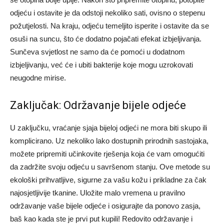
odjeću i ostavite je da odstoji nekoliko sati, ovisno o stepenu
požutjelosti. Na kraju, odjeću temeljito isperite i ostavite da se
osuši na suncu, što će dodatno pojačati efekat izbjeljivanja.
Sunčeva svjetlost ne samo da će pomoći u dodatnom
izbjeljivanju, već će i ubiti bakterije koje mogu uzrokovati
neugodne mirise.
Zaključak: Održavanje bijele odjeće
U zaključku, vraćanje sjaja bijeloj odjeći ne mora biti skupo ili
komplicirano. Uz nekoliko lako dostupnih prirodnih sastojaka,
možete pripremiti učinkovite rješenja koja će vam omogućiti
da zadržite svoju odjeću u savršenom stanju. Ove metode su
ekološki prihvatljive, sigurne za vašu kožu i prikladne za čak
najosjetljivije tkanine. Uložite malo vremena u pravilno
održavanje vaše bijele odjeće i osigurajte da ponovo zasja,
baš kao kada ste je prvi put kupili! Redovito održavanje i