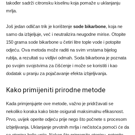
također sadrži citronsku kiselinu koja pomaže u uklanjanju
mrlja.
Još jedan odličan trik je korištenje
sode bikarbone
, koja ne
samo da izbjeljuje, već i neutralizira neugodne mirise. Otopite
150 grama sode bikarbone u četiri litre tople vode i potopite
odjeću. Ova metoda može raditi na svim vrstama bijelog
rublja, a rezultati su vidljivi odmah. Soda bikarbona je poznata
po svojim svojstvima za čišćenje i može se koristiti i kao
dodatak u pranju za pojačavanje efekta izbjeljivanja.
Kako primijeniti prirodne metode
Kada primjenjujete ove metode, važno je pridržavati se
nekoliko koraka kako biste osigurali maksimalnu efikasnost.
Prvo, uvijek operite odjeću prije nego što počnete s procesom
izbjeljivanja. Uklanjanje prvotnih mrlja i nečistoća pomoći će da
se otopina bolje upije. Nakon što pripremite otopinu, potopite