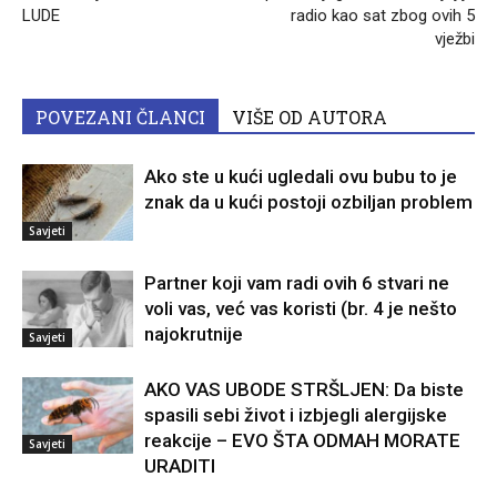
LUDE
radio kao sat zbog ovih 5
vježbi
POVEZANI ČLANCI
VIŠE OD AUTORA
Ako ste u kući ugledali ovu bubu to je
znak da u kući postoji ozbiljan problem
Savjeti
Partner koji vam radi ovih 6 stvari ne
voli vas, već vas koristi (br. 4 je nešto
najokrutnije
Savjeti
AKO VAS UBODE STRŠLJEN: Da biste
spasili sebi život i izbjegli alergijske
reakcije – EVO ŠTA ODMAH MORATE
Savjeti
URADITI