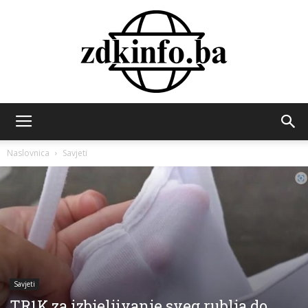
ZDK
Naslovnica
Savjeti
INFO
Savjeti
TR1K za izbjeljivanje sveg rublja do