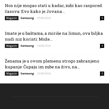
Nos nije mogao stati u kadar, zubi kao raspored
časova: Evo kako je Jovana...
Samsung
-
05/08/2026
Magazin
0
Imate je u baštama, a miriše na limun, ova biljka
nudi niz koristi: Može...
Samsung
-
04/08/2026
Magazin
0
Ženama je u ovom plemenu strogo zabranjeno
kupanje: Čupaju im zube na živo, na...
Samsung
-
03/08/2026
Magazin
0