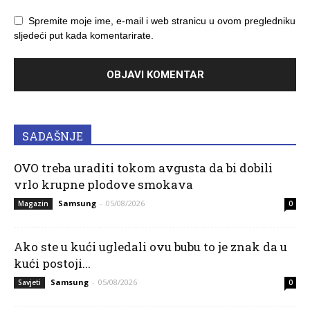
Spremite moje ime, e-mail i web stranicu u ovom pregledniku
sljedeći put kada komentarirate.
SADAŠNJE
OVO treba uraditi tokom avgusta da bi dobili
vrlo krupne plodove smokava
Samsung
-
05/08/2026
Magazin
0
Ako ste u kući ugledali ovu bubu to je znak da u
kući postoji...
Samsung
-
05/08/2026
Savjeti
0