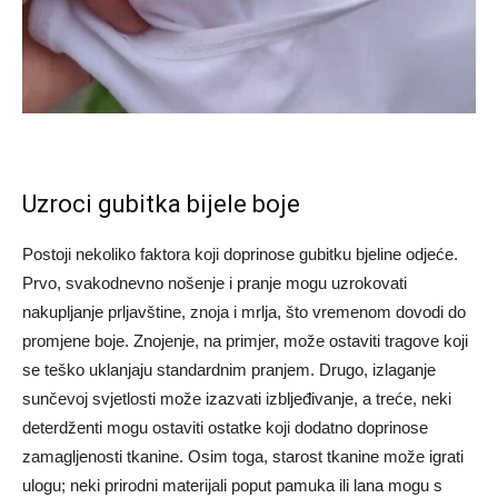
Uzroci gubitka bijele boje
Postoji nekoliko faktora koji doprinose gubitku bjeline odjeće.
Prvo, svakodnevno nošenje i pranje mogu uzrokovati
nakupljanje prljavštine, znoja i mrlja, što vremenom dovodi do
promjene boje. Znojenje, na primjer, može ostaviti tragove koji
se teško uklanjaju standardnim pranjem. Drugo, izlaganje
sunčevoj svjetlosti može izazvati izbljeđivanje, a treće, neki
deterdženti mogu ostaviti ostatke koji dodatno doprinose
zamagljenosti tkanine. Osim toga, starost tkanine može igrati
ulogu; neki prirodni materijali poput pamuka ili lana mogu s