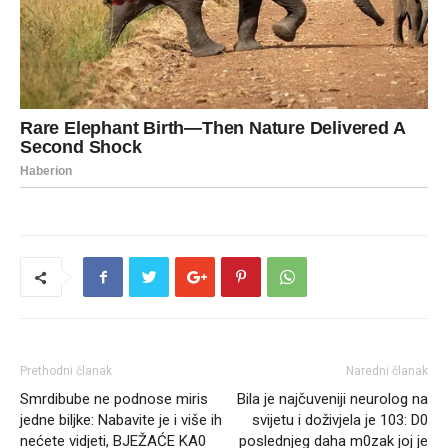
Prethodni članak
Naredni članak
Smrdibube ne podnose miris
Bila je najčuveniji neurolog na
jedne biljke: Nabavite je i više ih
svijetu i doživjela je 103: D0
nećete vidjeti, BJEŽAĆE KA0
poslednjeg daha m0zak joj je