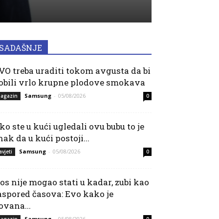
SADAŠNJE
VO treba uraditi tokom avgusta da bi
obili vrlo krupne plodove smokava
Samsung
-
05/08/2026
agazin
0
ko ste u kući ugledali ovu bubu to je
nak da u kući postoji...
Samsung
-
05/08/2026
avjeti
0
os nije mogao stati u kadar, zubi kao
aspored časova: Evo kako je
ovana...
Samsung
-
05/08/2026
agazin
0