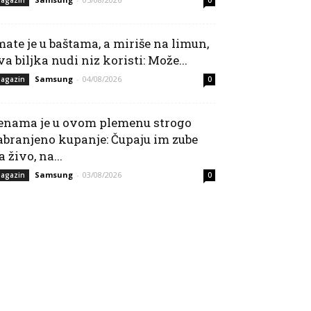
mate je u baštama, a miriše na limun,
va biljka nudi niz koristi: Može...
Samsung
-
04/08/2026
agazin
0
enama je u ovom plemenu strogo
abranjeno kupanje: Čupaju im zube
a živo, na...
Samsung
-
03/08/2026
agazin
0