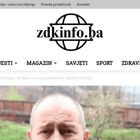
ila i uslovi korištenja
Pravila privatnosti
Kontakt
JESTI
MAGAZIN
SAVJETI
SPORT
ZDRAV
ZDK
tka kupi i dostavi voće pacijentima u zeničkoj bolnici
INFO