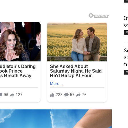
I
o
M
Ž
z
n
M