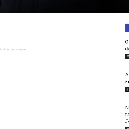
O
d
lasi - Advertisement
M
A
z
S
N
r
J
M