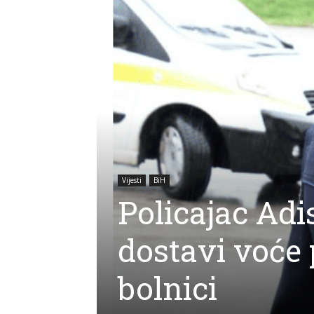
Vijesti
BiH
Policajac Adi
dostavi voće 
bolnici