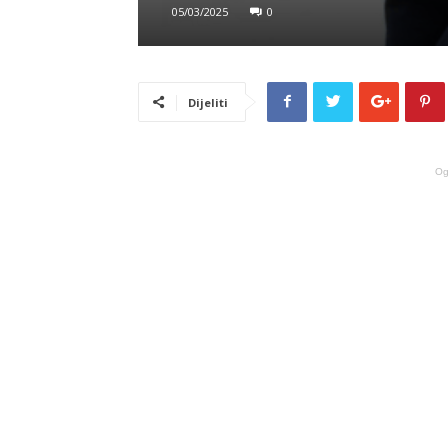
05/03/2025
0
Dijeliti
Og