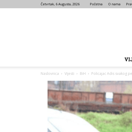
Četvrtak, 6 Augusta, 2026
Početna
O nama
Prav
VI
Naslovnica
Vijesti
BiH
Policajac Adis svakog pe