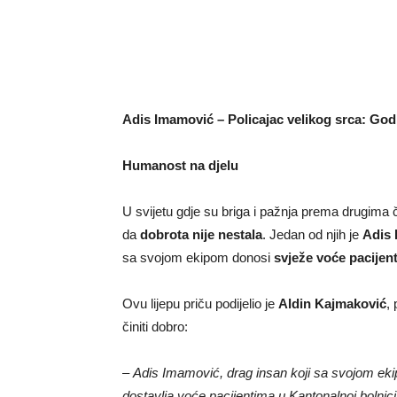
Adis Imamović – Policajac velikog srca: God
Humanost na djelu
U svijetu gdje su briga i pažnja prema drugima 
da
dobrota nije nestala
. Jedan od njih je
Adis
sa svojom ekipom donosi
svježe voće pacijen
Ovu lijepu priču podijelio je
Aldin Kajmaković
,
činiti dobro:
–
Adis Imamović, drag insan koji sa svojom eki
dostavlja voće pacijentima u Kantonalnoj bolnic