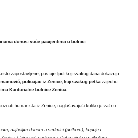
inama donosi voće pacijentima u bolnici
često zapostavljene, postoje ljudi koji svakog dana dokazuju
 Imamović
,
policajac iz Zenice
, koji
svakog petka
zajedno
tima Kantonalne bolnice Zenica
.
 poznati humanista iz Zenice, naglašavajući koliko je važno
pom, najboljim danom u sedmici (petkom), kupuje i
i Zenica. I tako već godinama. Dobro djelo u najboljem