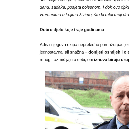
danu, sadaka, posjeta bolesnom. I dok ovo tipkam, 
vremenima u kojima živimo, što bi rekli moji 
Dobro djelo koje traje godinama
Adis i njegova ekipa neprekidno pomažu pacijent
jednostavna, ali snažna –
donijeti osmijeh i o
mnogi razmišljaju o sebi, oni
iznova biraju dru