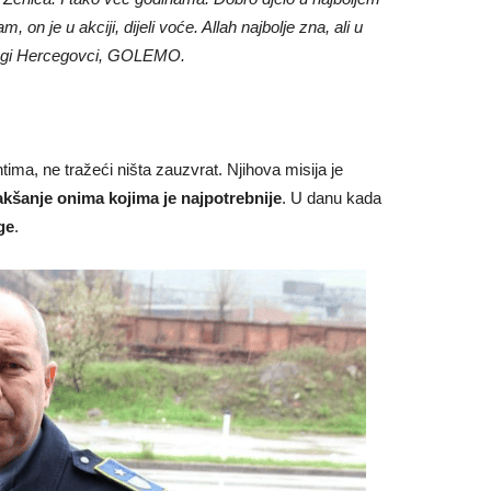
on je u akciji, dijeli voće. Allah najbolje zna, ali u
dragi Hercegovci, GOLEMO.
ima, ne tražeći ništa zauzvrat. Njihova misija je
lakšanje onima kojima je najpotrebnije
. U danu kada
ge
.