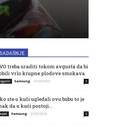
SADAŠNJE
VO treba uraditi tokom avgusta da bi
obili vrlo krupne plodove smokava
Samsung
-
05/08/2026
agazin
0
ko ste u kući ugledali ovu bubu to je
nak da u kući postoji...
Samsung
-
05/08/2026
avjeti
0