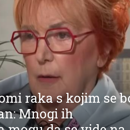
omi raka s kojim se b
n: Mnogi ih
a mogu da se vide na