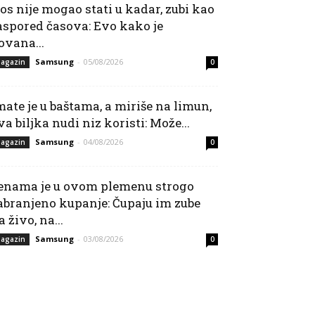
os nije mogao stati u kadar, zubi kao
aspored časova: Evo kako je
ovana...
Samsung
-
05/08/2026
agazin
0
mate je u baštama, a miriše na limun,
va biljka nudi niz koristi: Može...
Samsung
-
04/08/2026
agazin
0
enama je u ovom plemenu strogo
abranjeno kupanje: Čupaju im zube
a živo, na...
Samsung
-
03/08/2026
agazin
0