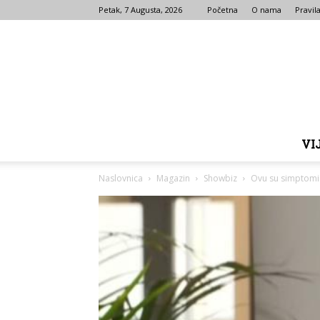
Petak, 7 Augusta, 2026
Početna
O nama
Pravila
VI
Naslovnica
Magazin
Showbiz
Ovu su simptomi 