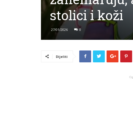
stolici i koži
27/01/2026
0
Dijeliti
Og