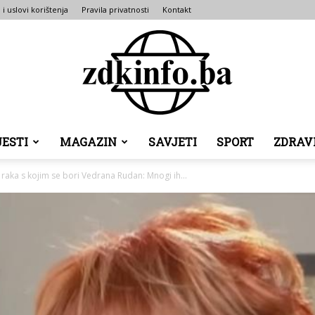
 i uslovi korištenja
Pravila privatnosti
Kontakt
JESTI
MAGAZIN
SAVJETI
SPORT
ZDRAV
ZDK
raka s kojim se bori Vedrana Rudan: Mnogi ih...
INFO