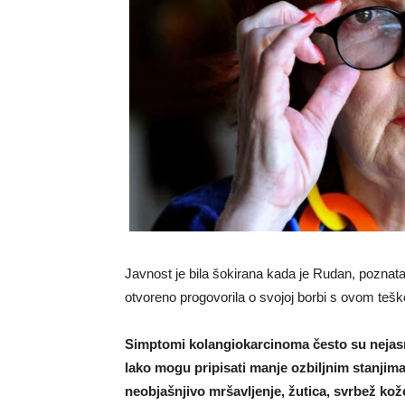
Javnost je bila šokirana kada je Rudan, poznata
otvoreno progovorila o svojoj borbi s ovom te
Simptomi kolangiokarcinoma često su nejasn
lako mogu pripisati manje ozbiljnim stanjima
neobjašnjivo mršavljenje, žutica, svrbež kože