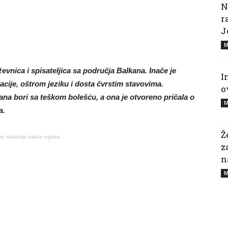
N
r
J
M
evnica i spisateljica sa područja Balkana. Inače je
I
ije, oštrom jeziku i dosta čvrstim stavovima.
o
rana bori sa teškom bolešću, a ona je otvoreno pričala o
M
a.
Ž
se nastavlja nakon oglasa
z
n
M