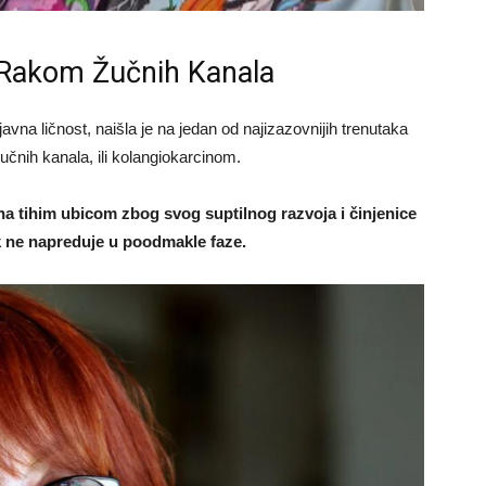
 Rakom Žučnih Kanala
avna ličnost, naišla je na jedan od najizazovnijih trenutaka
žučnih kanala, ili kolangiokarcinom.
na tihim ubicom zbog svog suptilnog razvoja i činjenice
k ne napreduje u poodmakle faze.