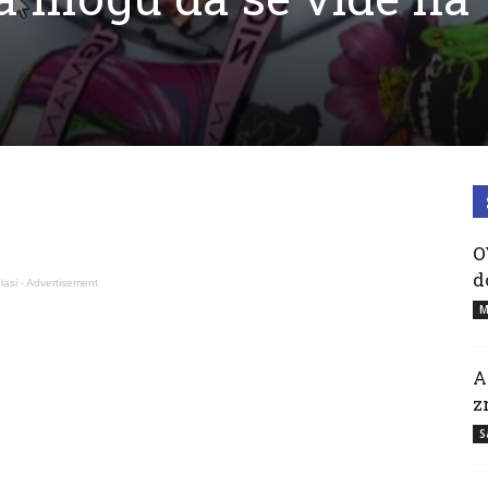
O
d
lasi - Advertisement
M
A
z
S