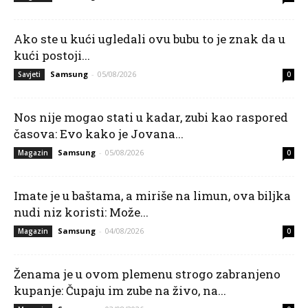
Ako ste u kući ugledali ovu bubu to je znak da u
kući postoji...
Samsung
-
05/08/2026
Savjeti
0
Nos nije mogao stati u kadar, zubi kao raspored
časova: Evo kako je Jovana...
Samsung
-
05/08/2026
Magazin
0
Imate je u baštama, a miriše na limun, ova biljka
nudi niz koristi: Može...
Samsung
-
04/08/2026
Magazin
0
Ženama je u ovom plemenu strogo zabranjeno
kupanje: Čupaju im zube na živo, na...