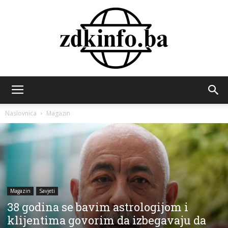
ZDK
Naslovnica
Magazin
INFO
Magazin
Savjeti
38 godina se bavim astrologijom i
klijentima govorim da izbegavaju da