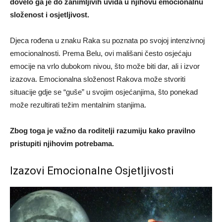
dovelo ga je do zanimljivih uvida u njihovu emocionalnu
složenost i osjetljivost.
Djeca rođena u znaku Raka su poznata po svojoj intenzivnoj
emocionalnosti. Prema Belu, ovi mališani često osjećaju
emocije na vrlo dubokom nivou, što može biti dar, ali i izvor
izazova. Emocionalna složenost Rakova može stvoriti
situacije gdje se “guše” u svojim osjećanjima, što ponekad
može rezultirati težim mentalnim stanjima.
Zbog toga je važno da roditelji razumiju kako pravilno
pristupiti njihovim potrebama.
Izazovi Emocionalne Osjetljivosti