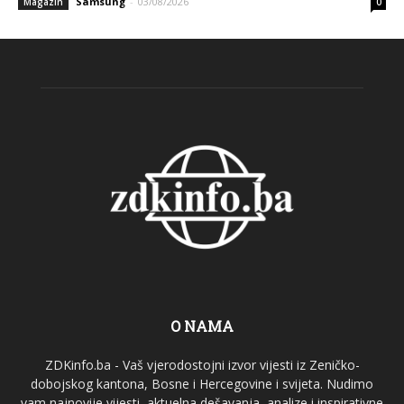
Samsung
-
03/08/2026
Magazin
0
O NAMA
ZDKinfo.ba - Vaš vjerodostojni izvor vijesti iz Zeničko-
dobojskog kantona, Bosne i Hercegovine i svijeta. Nudimo
vam najnovije vijesti, aktuelna dešavanja, analize i inspirativne