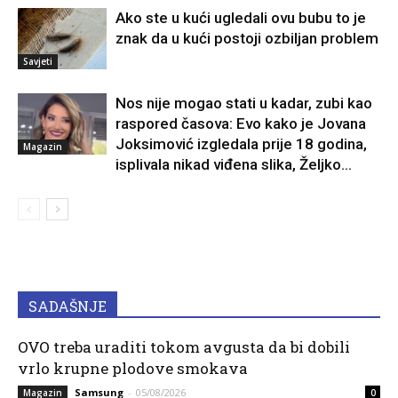
Ako ste u kući ugledali ovu bubu to je
znak da u kući postoji ozbiljan problem
Savjeti
Nos nije mogao stati u kadar, zubi kao
raspored časova: Evo kako je Jovana
Joksimović izgledala prije 18 godina,
Magazin
isplivala nikad viđena slika, Željko...
SADAŠNJE
OVO treba uraditi tokom avgusta da bi dobili
vrlo krupne plodove smokava
Samsung
-
05/08/2026
Magazin
0