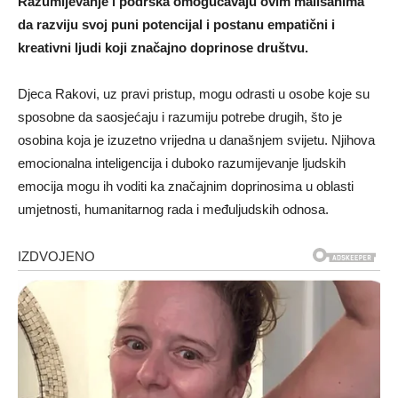
Razumijevanje i podrška omogućavaju ovim mališanima
da razviju svoj puni potencijal i postanu empatični i
kreativni ljudi koji značajno doprinose društvu.
Djeca Rakovi, uz pravi pristup, mogu odrasti u osobe koje su
sposobne da saosjećaju i razumiju potrebe drugih, što je
osobina koja je izuzetno vrijedna u današnjem svijetu. Njihova
emocionalna inteligencija i duboko razumijevanje ljudskih
emocija mogu ih voditi ka značajnim doprinosima u oblasti
umjetnosti, humanitarnog rada i međuljudskih odnosa.