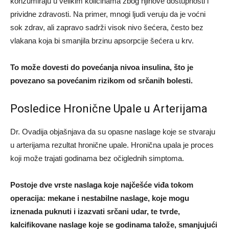
konzumiraju u velikim količinama zbog njihove dostupnosti i
prividne zdravosti. Na primer, mnogi ljudi veruju da je voćni
sok zdrav, ali zapravo sadrži visok nivo šećera, često bez
vlakana koja bi smanjila brzinu apsorpcije šećera u krv.
To može dovesti do povećanja nivoa insulina, što je
povezano sa povećanim rizikom od srčanih bolesti.
Posledice Hronične Upale u Arterijama
Dr. Ovadija objašnjava da su opasne naslage koje se stvaraju
u arterijama rezultat hronične upale. Hronična upala je proces
koji može trajati godinama bez očiglednih simptoma.
Postoje dve vrste naslaga koje najčešće viđa tokom
operacija: mekane i nestabilne naslage, koje mogu
iznenada puknuti i izazvati srčani udar, te tvrde,
kalcifikovane naslage koje se godinama talože, smanjujući