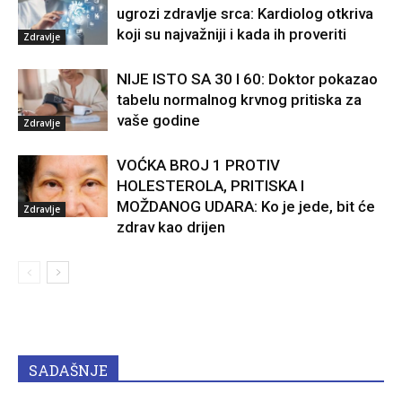
ugrozi zdravlje srca: Kardiolog otkriva
koji su najvažniji i kada ih proveriti
Zdravlje
NIJE ISTO SA 30 I 60: Doktor pokazao
tabelu normalnog krvnog pritiska za
vaše godine
Zdravlje
VOĆKA BROJ 1 PROTIV
HOLESTEROLA, PRITISKA I
MOŽDANOG UDARA: Ko je jede, bit će
Zdravlje
zdrav kao drijen
SADAŠNJE