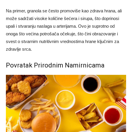
Na primer, granola se često promoviše kao zdrava hrana, ali
može sadržati visoke količine šećera i sirupa, što doprinosi
upali i stvaranju naslaga u arterijama. Ovo je suprotno od
onoga što većina potrošača očekuje, što čini obrazovanje i
svest o stvarnim nutritivnim vrednostima hrane ključnim za
zdravlje srca.
Povratak Prirodnim Namirnicama