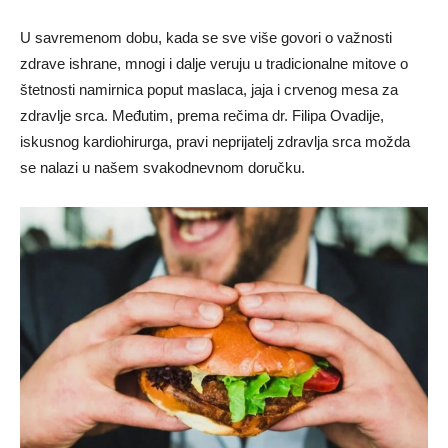
U savremenom dobu, kada se sve više govori o važnosti
zdrave ishrane, mnogi i dalje veruju u tradicionalne mitove o
štetnosti namirnica poput maslaca, jaja i crvenog mesa za
zdravlje srca. Međutim, prema rečima dr. Filipa Ovadije,
iskusnog kardiohirurga, pravi neprijatelj zdravlja srca možda
se nalazi u našem svakodnevnom doručku.