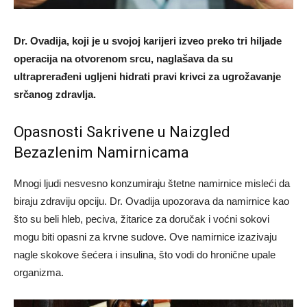
Dr. Ovadija, koji je u svojoj karijeri izveo preko tri hiljade
operacija na otvorenom srcu, naglašava da su
ultraprerađeni ugljeni hidrati pravi krivci za ugrožavanje
srčanog zdravlja.
Opasnosti Sakrivene u Naizgled
Bezazlenim Namirnicama
Mnogi ljudi nesvesno konzumiraju štetne namirnice misleći da
biraju zdraviju opciju. Dr. Ovadija upozorava da namirnice kao
što su beli hleb, peciva, žitarice za doručak i voćni sokovi
mogu biti opasni za krvne sudove. Ove namirnice izazivaju
nagle skokove šećera i insulina, što vodi do hronične upale
organizma.