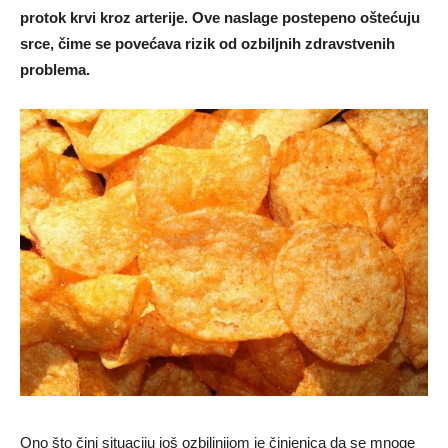
protok krvi kroz arterije. Ove naslage postepeno oštećuju
srce, čime se povećava rizik od ozbiljnih zdravstvenih
problema.
Ono što čini situaciju još ozbiljnijom je činjenica da se mnoge