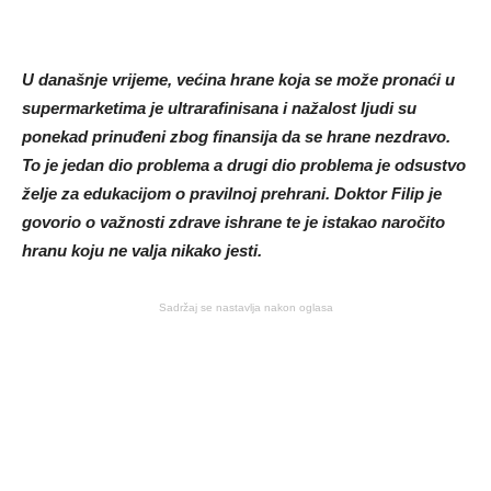
U današnje vrijeme, većina hrane koja se može pronaći u
supermarketima je ultrarafinisana i nažalost ljudi su
ponekad prinuđeni zbog finansija da se hrane nezdravo.
To je jedan dio problema a drugi dio problema je odsustvo
želje za edukacijom o pravilnoj prehrani. Doktor Filip je
govorio o važnosti zdrave ishrane te je istakao naročito
hranu koju ne valja nikako jesti.
Sadržaj se nastavlja nakon oglasa