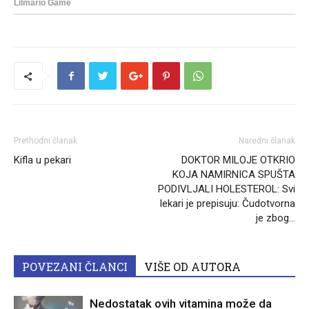
Prethodni članak
Naredni članak
Kifla u pekari
DOKTOR MILOJE OTKRIO
KOJA NAMIRNICA SPUŠTA
PODIVLJALI HOLESTEROL: Svi
lekari je prepisuju: Čudotvorna
je zbog…
POVEZANI ČLANCI
VIŠE OD AUTORA
Nedostatak ovih vitamina može da