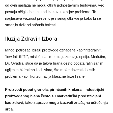
od ovih naslaga ne mogu otkriti jednostavnim testovima, već
postaju očigledne tek kad izazovu ozbiljne probleme. To
naglašava važnost prevencije i ranog otkrivanja kako bi se
smanjio rizik od srčanih bolesti.
Iluzija Zdravih Izbora
Mnogi potrošači biraju proizvode označene kao “integralni”,
“low fat” ili “fit”, misleći da time biraju zdraviju opciju. Međutim,
Dr. Ovadija ističe da je takva hrana često bogata rafinisanim
ugljenim hidratima i aditivima, što može dovesti do istih
problema kao i konzumacija klasične brze hrane.
Proizvodi poput granola, pirinčanih krekera i industrijski
proizvedenog hleba često su marketinški predstavljeni
kao zdravi, iako zapravo mogu izazvati značajna oštećenja
srca.