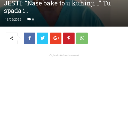
JESTI: “Naše bake to u kuhinji…” Tu
spada i..
18/05/2026
0
Oglasi - Advertisement