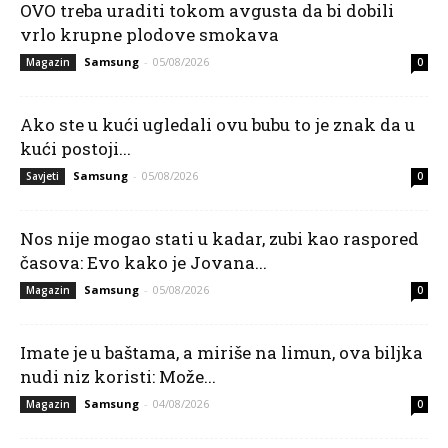
OVO treba uraditi tokom avgusta da bi dobili
vrlo krupne plodove smokava
Samsung
-
05/08/2026
Magazin
0
Ako ste u kući ugledali ovu bubu to je znak da u
kući postoji...
Samsung
-
05/08/2026
Savjeti
0
Nos nije mogao stati u kadar, zubi kao raspored
časova: Evo kako je Jovana...
Samsung
-
05/08/2026
Magazin
0
Imate je u baštama, a miriše na limun, ova biljka
nudi niz koristi: Može...
Samsung
-
04/08/2026
Magazin
0