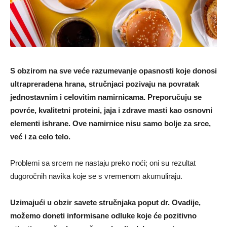
S obzirom na sve veće razumevanje opasnosti koje donosi
ultrapreradena hrana, stručnjaci pozivaju na povratak
jednostavnim i celovitim namirnicama. Preporučuju se
povrće, kvalitetni proteini, jaja i zdrave masti kao osnovni
elementi ishrane. Ove namirnice nisu samo bolje za srce,
već i za celo telo.
Problemi sa srcem ne nastaju preko noći; oni su rezultat
dugoročnih navika koje se s vremenom akumuliraju.
Uzimajući u obzir savete stručnjaka poput dr. Ovadije,
možemo doneti informisane odluke koje će pozitivno