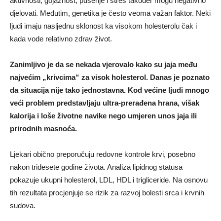
aktivnosti, gojaznost, pušenje i stres također mogu negativno
djelovati. Međutim, genetika je često veoma važan faktor. Neki
ljudi imaju nasljednu sklonost ka visokom holesterolu čak i
kada vode relativno zdrav život.
Zanimljivo je da se nekada vjerovalo kako su jaja među
najvećim „krivcima“ za visok holesterol. Danas je poznato
da situacija nije tako jednostavna. Kod većine ljudi mnogo
veći problem predstavljaju ultra-prerađena hrana, višak
kalorija i loše životne navike nego umjeren unos jaja ili
prirodnih masnoća.
Ljekari obično preporučuju redovne kontrole krvi, posebno
nakon tridesete godine života. Analiza lipidnog statusa
pokazuje ukupni holesterol, LDL, HDL i trigliceride. Na osnovu
tih rezultata procjenjuje se rizik za razvoj bolesti srca i krvnih
sudova.