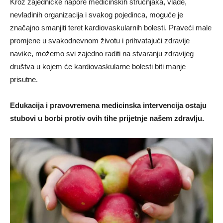
Kroz zajedničke napore medicinskih stručnjaka, vlade,
nevladinih organizacija i svakog pojedinca, moguće je
značajno smanjiti teret kardiovaskularnih bolesti. Praveći male
promjene u svakodnevnom životu i prihvatajući zdravije
navike, možemo svi zajedno raditi na stvaranju zdravijeg
društva u kojem će kardiovaskularne bolesti biti manje
prisutne.
Edukacija i pravovremena medicinska intervencija ostaju
stubovi u borbi protiv ovih tihe prijetnje našem zdravlju.