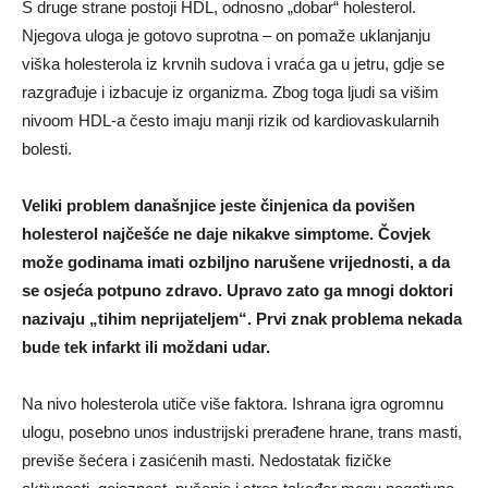
S druge strane postoji HDL, odnosno „dobar“ holesterol.
Njegova uloga je gotovo suprotna – on pomaže uklanjanju
viška holesterola iz krvnih sudova i vraća ga u jetru, gdje se
razgrađuje i izbacuje iz organizma. Zbog toga ljudi sa višim
nivoom HDL-a često imaju manji rizik od kardiovaskularnih
bolesti.
Veliki problem današnjice jeste činjenica da povišen
holesterol najčešće ne daje nikakve simptome. Čovjek
može godinama imati ozbiljno narušene vrijednosti, a da
se osjeća potpuno zdravo. Upravo zato ga mnogi doktori
nazivaju „tihim neprijateljem“. Prvi znak problema nekada
bude tek infarkt ili moždani udar.
Na nivo holesterola utiče više faktora. Ishrana igra ogromnu
ulogu, posebno unos industrijski prerađene hrane, trans masti,
previše šećera i zasićenih masti. Nedostatak fizičke