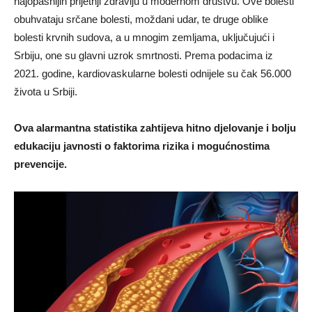
najopasnijih prijetnji zdravlju u modernom društvu. Ove bolesti
obuhvataju srčane bolesti, moždani udar, te druge oblike
bolesti krvnih sudova, a u mnogim zemljama, uključujući i
Srbiju, one su glavni uzrok smrtnosti. Prema podacima iz
2021. godine, kardiovaskularne bolesti odnijele su čak 56.000
života u Srbiji.
Ova alarmantna statistika zahtijeva hitno djelovanje i bolju
edukaciju javnosti o faktorima rizika i mogućnostima
prevencije.