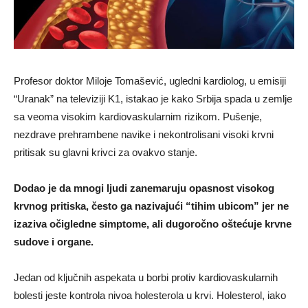
Profesor doktor Miloje Tomašević, ugledni kardiolog, u emisiji
“Uranak” na televiziji K1, istakao je kako Srbija spada u zemlje
sa veoma visokim kardiovaskularnim rizikom. Pušenje,
nezdrave prehrambene navike i nekontrolisani visoki krvni
pritisak su glavni krivci za ovakvo stanje.
Dodao je da mnogi ljudi zanemaruju opasnost visokog
krvnog pritiska, često ga nazivajući “tihim ubicom” jer ne
izaziva očigledne simptome, ali dugoročno oštećuje krvne
sudove i organe.
Jedan od ključnih aspekata u borbi protiv kardiovaskularnih
bolesti jeste kontrola nivoa holesterola u krvi. Holesterol, iako