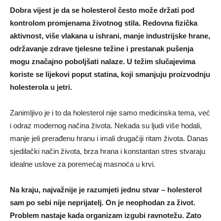
Dobra vijest je da se holesterol često može držati pod
kontrolom promjenama životnog stila. Redovna fizička
aktivnost, više vlakana u ishrani, manje industrijske hrane,
održavanje zdrave tjelesne težine i prestanak pušenja
mogu značajno poboljšati nalaze. U težim slučajevima
koriste se lijekovi poput statina, koji smanjuju proizvodnju
holesterola u jetri.
Zanimljivo je i to da holesterol nije samo medicinska tema, već
i odraz modernog načina života. Nekada su ljudi više hodali,
manje jeli prerađenu hranu i imali drugačiji ritam života. Danas
sjedilački način života, brza hrana i konstantan stres stvaraju
idealne uslove za poremećaj masnoća u krvi.
Na kraju, najvažnije je razumjeti jednu stvar – holesterol
sam po sebi nije neprijatelj. On je neophodan za život.
Problem nastaje kada organizam izgubi ravnotežu. Zato