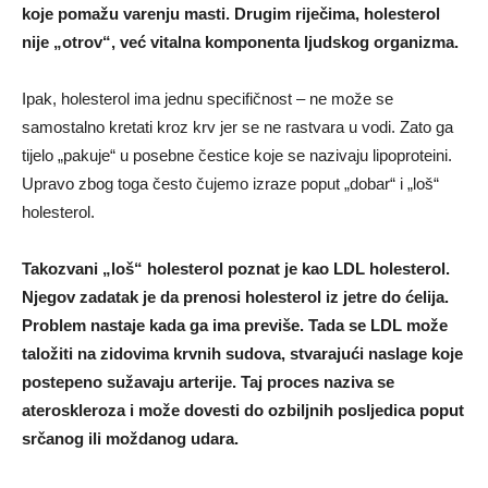
koje pomažu varenju masti. Drugim riječima, holesterol
nije „otrov“, već vitalna komponenta ljudskog organizma.
Ipak, holesterol ima jednu specifičnost – ne može se
samostalno kretati kroz krv jer se ne rastvara u vodi. Zato ga
tijelo „pakuje“ u posebne čestice koje se nazivaju lipoproteini.
Upravo zbog toga često čujemo izraze poput „dobar“ i „loš“
holesterol.
Takozvani „loš“ holesterol poznat je kao LDL holesterol.
Njegov zadatak je da prenosi holesterol iz jetre do ćelija.
Problem nastaje kada ga ima previše. Tada se LDL može
taložiti na zidovima krvnih sudova, stvarajući naslage koje
postepeno sužavaju arterije. Taj proces naziva se
ateroskleroza i može dovesti do ozbiljnih posljedica poput
srčanog ili moždanog udara.