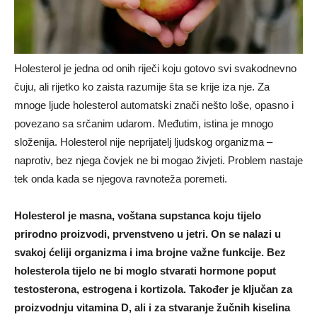
Holesterol je jedna od onih riječi koju gotovo svi svakodnevno
čuju, ali rijetko ko zaista razumije šta se krije iza nje. Za
mnoge ljude holesterol automatski znači nešto loše, opasno i
povezano sa srčanim udarom. Međutim, istina je mnogo
složenija. Holesterol nije neprijatelj ljudskog organizma –
naprotiv, bez njega čovjek ne bi mogao živjeti. Problem nastaje
tek onda kada se njegova ravnoteža poremeti.
Holesterol je masna, voštana supstanca koju tijelo
prirodno proizvodi, prvenstveno u jetri. On se nalazi u
svakoj ćeliji organizma i ima brojne važne funkcije. Bez
holesterola tijelo ne bi moglo stvarati hormone poput
testosterona, estrogena i kortizola. Također je ključan za
proizvodnju vitamina D, ali i za stvaranje žučnih kiselina