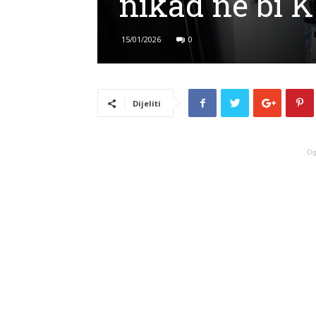
nikad ne bi K
15/01/2026
0
Dijeliti
Og