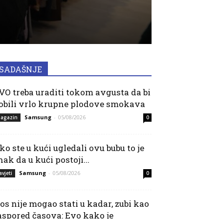
SADAŠNJE
VO treba uraditi tokom avgusta da bi
obili vrlo krupne plodove smokava
Samsung
-
05/08/2026
agazin
0
ko ste u kući ugledali ovu bubu to je
nak da u kući postoji...
Samsung
-
05/08/2026
avjeti
0
os nije mogao stati u kadar, zubi kao
aspored časova: Evo kako je