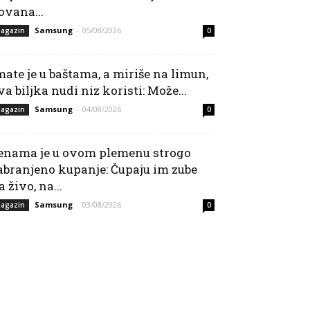
ovana...
Samsung
-
05/08/2026
agazin
0
mate je u baštama, a miriše na limun,
va biljka nudi niz koristi: Može...
Samsung
-
04/08/2026
agazin
0
enama je u ovom plemenu strogo
abranjeno kupanje: Čupaju im zube
a živo, na...
Samsung
-
03/08/2026
agazin
0