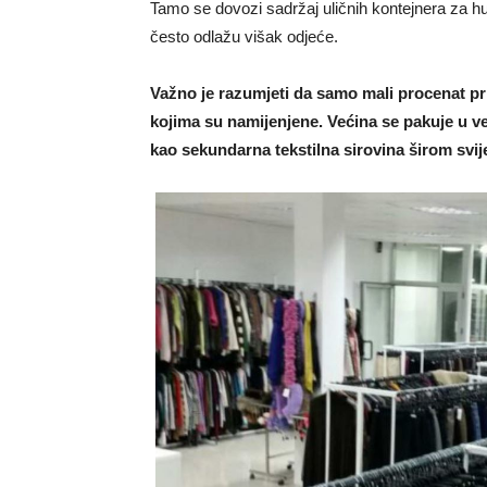
Tamo se dovozi sadržaj uličnih kontejnera za h
često odlažu višak odjeće.
Važno je razumjeti da samo mali procenat prik
kojima su namijenjene. Većina se pakuje u ve
kao sekundarna tekstilna sirovina širom svij