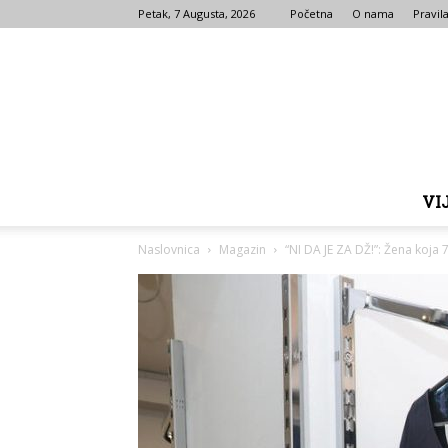
Petak, 7 Augusta, 2026
Početna
O nama
Pravila
VI
Naslovnica
Magazin
“NI DA JE ZA DŽ!”: Žena koja 7