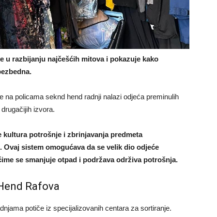
 u razbijanju najčešćih mitova i pokazuje kako
 bezbedna.
se na policama seknd hend radnji nalazi odjeća preminulih
 drugačijih izvora.
e kultura potrošnje i zbrinjavanja predmeta
. Ovaj sistem omogućava da se velik dio odjeće
, čime se smanjuje otpad i podržava održiva potrošnja.
 Hend Rafova
jama potiče iz specijalizovanih centara za sortiranje.