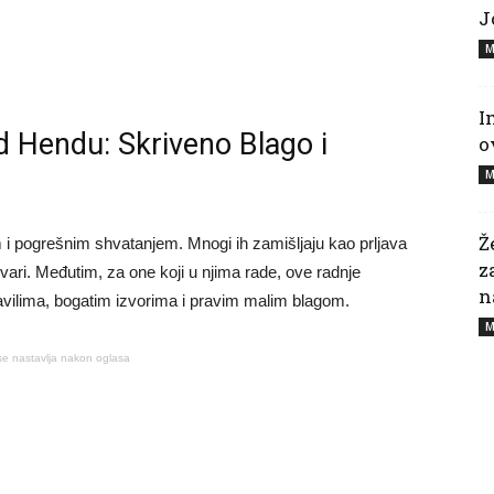
J
M
I
 Hendu: Skriveno Blago i
o
M
Ž
i pogrešnim shvatanjem. Mnogi ih zamišljaju kao prljava
z
stvari. Međutim, za one koji u njima rade, ove radnje
n
ravilima, bogatim izvorima i pravim malim blagom.
M
se nastavlja nakon oglasa