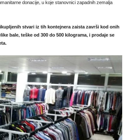
umanitarne donacije, u koje stanovnici zapadnih zemalja
upljenih stvari iz tih kontejnera zaista završi kod onih
like bale, teške od 300 do 500 kilograma, i prodaje se
eta.