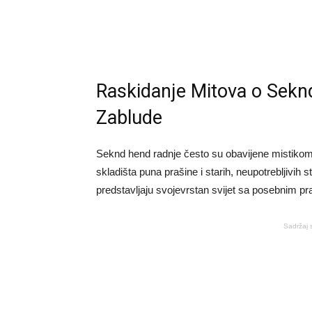
Raskidanje Mitova o Seknd
Zablude
Seknd hend radnje često su obavijene mistikom 
skladišta puna prašine i starih, neupotrebljivih 
predstavljaju svojevrstan svijet sa posebnim p
Sadržaj 