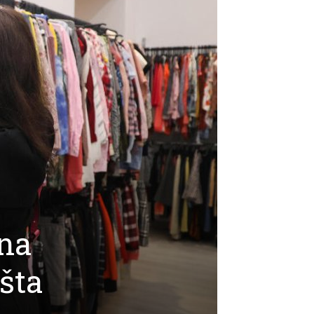
ina
 šta