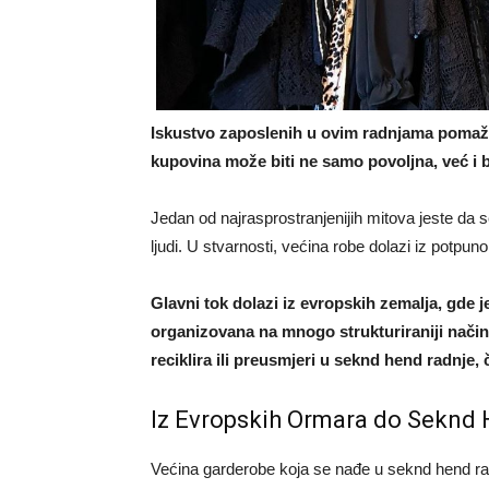
Iskustvo zaposlenih u ovim radnjama pomaže
kupovina može biti ne samo povoljna, već i
Jedan od najrasprostranjenijih mitova jeste da 
ljudi. U stvarnosti, većina robe dolazi iz potpuno
Glavni tok dolazi iz evropskih zemalja, gde j
organizovana na mnogo strukturiraniji način
reciklira ili preusmjeri u seknd hend radnje
Iz Evropskih Ormara do Seknd
Većina garderobe koja se nađe u seknd hend radn