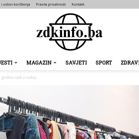
 i uslovi korištenja
Pravila privatnosti
Kontakt
JESTI
MAGAZIN
SAVJETI
SPORT
ZDRAV
ZDK
 godina radi u radnji...
INFO