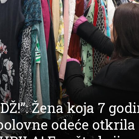
DŽ!”: Žena koja 7 god
 polovne odeće otkrila