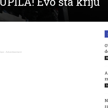
UPILA! Evo šta kriju
O
d
lasi - Advertisement
M
A
z
S
N
r