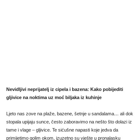
Nevidljivi neprijatelj iz cipela i bazena: Kako pobijediti
gljivice na noktima uz moć biljaka iz kuhinje
Ljeto nas zove na plaže, bazene, šetnje u sandalama… ali dok
stopala upijaju sunce, često zaboravimo na nešto što dolazi iz
tame i vlage – gljivice. Te sićušne napasti koje jedva da
primijetimo golim okom, izuzetno su vješte u pronalasku