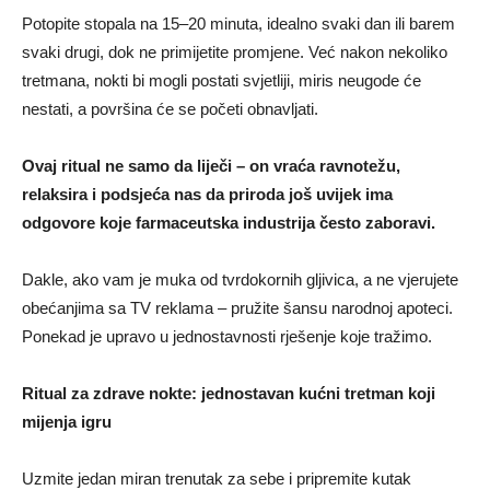
Potopite stopala na 15–20 minuta, idealno svaki dan ili barem
svaki drugi, dok ne primijetite promjene. Već nakon nekoliko
tretmana, nokti bi mogli postati svjetliji, miris neugode će
nestati, a površina će se početi obnavljati.
Ovaj ritual ne samo da liječi – on vraća ravnotežu,
relaksira i podsjeća nas da priroda još uvijek ima
odgovore koje farmaceutska industrija često zaboravi.
Dakle, ako vam je muka od tvrdokornih gljivica, a ne vjerujete
obećanjima sa TV reklama – pružite šansu narodnoj apoteci.
Ponekad je upravo u jednostavnosti rješenje koje tražimo.
Ritual za zdrave nokte: jednostavan kućni tretman koji
mijenja igru
Uzmite jedan miran trenutak za sebe i pripremite kutak