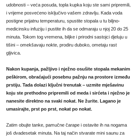
udobnosti – veća posuda, topla kupka koju ste sami pripremili,
i vrijeme posvećeno isključivo vašem zdravlju. Kada voda
postigne prijatnu temperaturu, spustite stopala u tu biljno-
medicinsku infuziju i pustite ih da se odmaraju u njoj 20 do 25
minuta. Tokom tog vremena, biljke i prirodni sastojci djeluju u
tišini – omekšavaju nokte, prodiru duboko, ometaju rast
gljivica.
Nakon kupanja, pažljivo i nježno osušite stopala mekanim
peškirom, obraćajući posebnu pažnju na prostore između
prstiju. Tada dolazi ključni trenutak – uzmite mješavinu
koju ste prethodno pripremili od meda i sirćeta i nježno je
nanesite direktno na svaki nokat. Ne žurite. Lagano je
umasirajte, prst po prst, nokat po nokat.
Zatim obujte tanke, pamučne čarape i ostavite ih na nogama
još dvadesetak minuta. Na taj način stvarate mini saunu za