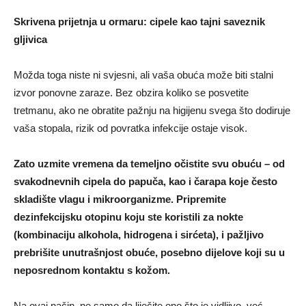
Skrivena prijetnja u ormaru: cipele kao tajni saveznik
gljivica
Možda toga niste ni svjesni, ali vaša obuća može biti stalni
izvor ponovne zaraze. Bez obzira koliko se posvetite
tretmanu, ako ne obratite pažnju na higijenu svega što dodiruje
vaša stopala, rizik od povratka infekcije ostaje visok.
Zato uzmite vremena da temeljno očistite svu obuću – od
svakodnevnih cipela do papuča, kao i čarapa koje često
skladište vlagu i mikroorganizme. Pripremite
dezinfekcijsku otopinu koju ste koristili za nokte
(kombinaciju alkohola, hidrogena i sirćeta), i pažljivo
prebrišite unutrašnjost obuće, posebno dijelove koji su u
neposrednom kontaktu s kožom.
Na ovaj način, ne samo da liječite ono što je vidljivo, već