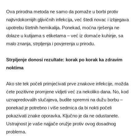
Ova prirodna metoda ne samo da pomaže u borbi protiv
najtvrdokornijih gljivičnih infekcija, već štedi novac i izbjegava
upotrebu štetnih hemikalija. Ponekad, moćna rješenja ne
dolaze u kutijama s etiketama – već iz domaće kuhinje, sa
malo znanja, strpljenja i povjerenja u prirodu.
Strpljenje donosi rezultate: korak po korak ka zdravim
noktima
Ako ste tek počeli primjećivati prve znakove infekcije, možda
ćete pozitivne promjene vidjeti već za nekoliko dana. No, kod
uznapredovalih slučajeva, budite spremni na dužu borbu –
ponekad je potrebno i više sedmica da bi nokti počeli
pokazivati znake oporavka. Ključno je da ne odustanete.
Ustrajnost je vaše najjače oružje protiv ovog dosadnog
problema.