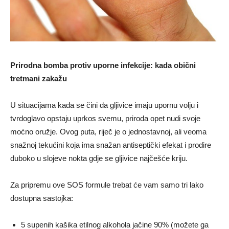
Prirodna bomba protiv uporne infekcije: kada obični
tretmani zakažu
U situacijama kada se čini da gljivice imaju upornu volju i
tvrdoglavo opstaju uprkos svemu, priroda opet nudi svoje
moćno oružje. Ovog puta, riječ je o jednostavnoj, ali veoma
snažnoj tekućini koja ima snažan antiseptički efekat i prodire
duboko u slojeve nokta gdje se gljivice najčešće kriju.
Za pripremu ove SOS formule trebat će vam samo tri lako
dostupna sastojka:
5 supenih kašika etilnog alkohola jačine 90% (možete ga