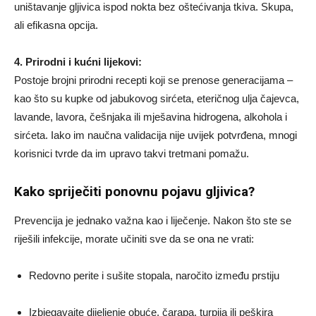
uništavanje gljivica ispod nokta bez oštećivanja tkiva. Skupa,
ali efikasna opcija.
4. Prirodni i kućni lijekovi:
Postoje brojni prirodni recepti koji se prenose generacijama –
kao što su kupke od jabukovog sirćeta, eteričnog ulja čajevca,
lavande, lavora, češnjaka ili mješavina hidrogena, alkohola i
sirćeta. Iako im naučna validacija nije uvijek potvrđena, mnogi
korisnici tvrde da im upravo takvi tretmani pomažu.
Kako spriječiti ponovnu pojavu gljivica?
Prevencija je jednako važna kao i liječenje. Nakon što ste se
riješili infekcije, morate učiniti sve da se ona ne vrati:
Redovno perite i sušite stopala, naročito između prstiju
Izbjegavajte dijeljenje obuće, čarapa, turpija ili peškira