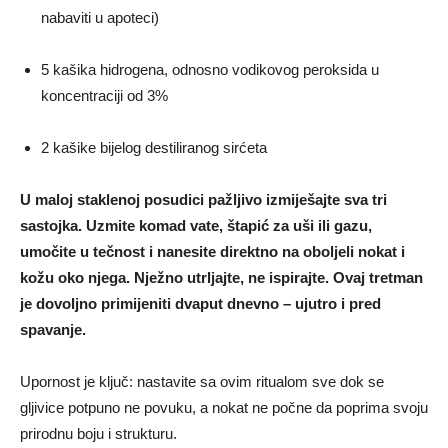
nabaviti u apoteci)
5 kašika hidrogena, odnosno vodikovog peroksida u
koncentraciji od 3%
2 kašike bijelog destiliranog sirćeta
U maloj staklenoj posudici pažljivo izmiješajte sva tri
sastojka. Uzmite komad vate, štapić za uši ili gazu,
umočite u tečnost i nanesite direktno na oboljeli nokat i
kožu oko njega. Nježno utrljajte, ne ispirajte. Ovaj tretman
je dovoljno primijeniti dvaput dnevno – ujutro i pred
spavanje.
Upornost je ključ: nastavite sa ovim ritualom sve dok se
gljivice potpuno ne povuku, a nokat ne počne da poprima svoju
prirodnu boju i strukturu.