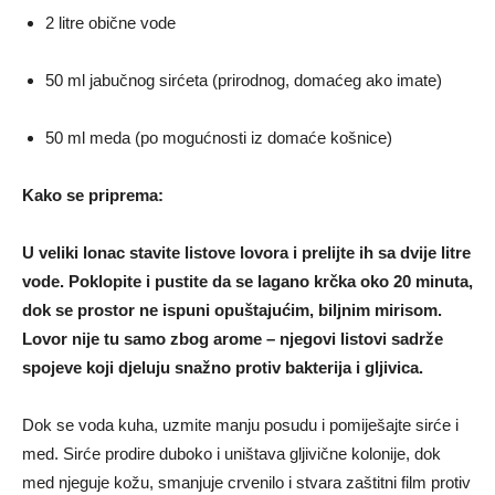
2 litre obične vode
50 ml jabučnog sirćeta (prirodnog, domaćeg ako imate)
50 ml meda (po mogućnosti iz domaće košnice)
Kako se priprema:
U veliki lonac stavite listove lovora i prelijte ih sa dvije litre
vode. Poklopite i pustite da se lagano krčka oko 20 minuta,
dok se prostor ne ispuni opuštajućim, biljnim mirisom.
Lovor nije tu samo zbog arome – njegovi listovi sadrže
spojeve koji djeluju snažno protiv bakterija i gljivica.
Dok se voda kuha, uzmite manju posudu i pomiješajte sirće i
med. Sirće prodire duboko i uništava gljivične kolonije, dok
med njeguje kožu, smanjuje crvenilo i stvara zaštitni film protiv