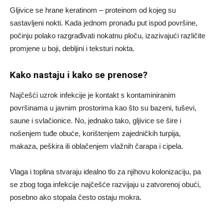
Gljivice se hrane keratinom – proteinom od kojeg su
sastavljeni nokti. Kada jednom pronađu put ispod površine,
počinju polako razgrađivati nokatnu ploču, izazivajući različite
promjene u boji, debljini i teksturi nokta.
Kako nastaju i kako se prenose?
Najčešći uzrok infekcije je kontakt s kontaminiranim
površinama u javnim prostorima kao što su bazeni, tuševi,
saune i svlačionice. No, jednako tako, gljivice se šire i
nošenjem tuđe obuće, korištenjem zajedničkih turpija,
makaza, peškira ili oblačenjem vlažnih čarapa i cipela.
Vlaga i toplina stvaraju idealno tlo za njihovu kolonizaciju, pa
se zbog toga infekcije najčešće razvijaju u zatvorenoj obući,
posebno ako stopala često ostaju mokra.