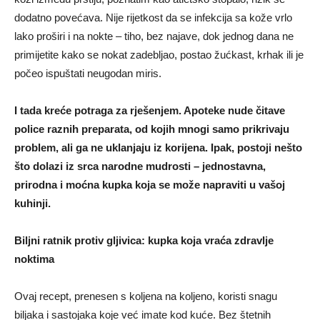
dodatno povećava. Nije rijetkost da se infekcija sa kože vrlo
lako proširi i na nokte – tiho, bez najave, dok jednog dana ne
primijetite kako se nokat zadebljao, postao žućkast, krhak ili je
počeo ispuštati neugodan miris.
I tada kreće potraga za rješenjem. Apoteke nude čitave
police raznih preparata, od kojih mnogi samo prikrivaju
problem, ali ga ne uklanjaju iz korijena. Ipak, postoji nešto
što dolazi iz srca narodne mudrosti – jednostavna,
prirodna i moćna kupka koja se može napraviti u vašoj
kuhinji.
Biljni ratnik protiv gljivica: kupka koja vraća zdravlje
noktima
Ovaj recept, prenesen s koljena na koljeno, koristi snagu
biljaka i sastojaka koje već imate kod kuće. Bez štetnih