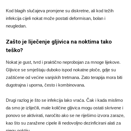
Kod blagih slučajeva promjene su diskretne, ali kod težih
infekcija cijeli nokat može postati deformisan, bolan i
neugledan.
Zašto je liječenje gljivica na noktima tako
teško?
Nokat je gust, tvrd i praktično neprobojan za mnoge lijekove.
Gljivice se smještaju duboko ispod nokatne ploče, gdje su
zaštićene od većine vanjskih tretmana. Zato terapija mora biti
dugotrajna i uporna, često i kombinovana.
Drugi razlog je što se infekcija lako vraća. Čak i kada mislimo
da smo je izliječili, male količine gljivica mogu ostati skrivene i
ponovo se aktivirati, naročito ako se ne riješimo izvora zaraze,
kao što su zaražene cipele ili nedovoljno dezinficirani alati za
njegu noktiju.