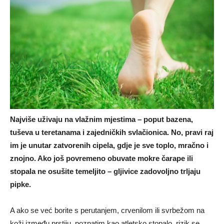
Najviše uživaju na vlažnim mjestima – poput bazena,
tuševa u teretanama i zajedničkih svlačionica. No, pravi raj
im je unutar zatvorenih cipela, gdje je sve toplo, mračno i
znojno. Ako još povremeno obuvate mokre čarape ili
stopala ne osušite temeljito – gljivice zadovoljno trljaju
pipke.
A ako se već borite s perutanjem, crvenilom ili svrbežom na
koži između prstiju, poznatim kao atletsko stopalo, rizik se