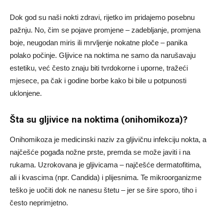
Dok god su naši nokti zdravi, rijetko im pridajemo posebnu
pažnju. No, čim se pojave promjene – zadebljanje, promjena
boje, neugodan miris ili mrvljenje nokatne ploče – panika
polako počinje. Gljivice na noktima ne samo da narušavaju
estetiku, već često znaju biti tvrdokorne i uporne, tražeći
mjesece, pa čak i godine borbe kako bi bile u potpunosti
uklonjene.
Šta su gljivice na noktima (onihomikoza)?
Onihomikoza je medicinski naziv za gljivičnu infekciju nokta, a
najčešće pogađa nožne prste, premda se može javiti i na
rukama. Uzrokovana je gljivicama – najčešće dermatofitima,
ali i kvascima (npr. Candida) i plijesnima. Te mikroorganizme
teško je uočiti dok ne nanesu štetu – jer se šire sporo, tiho i
često neprimjetno.