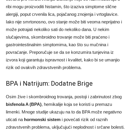
ribi mogu proizvoditi histamin, što izaziva simptome slične
alergiji, poput crvenila lica, pojačanog znojenja i vrtoglavice.
Iako nije smrtonosno, ovo stanje može biti veoma neprijatno i
može potrajati nekoliko sati do nekoliko dana. U nekim
slučajevima, skombroidno trovanje može biti praćeno i
gastrointestinalnim simptomima, kao što su mučnina i
povraćanje. Preporučuje se da se konzumira tunjevina iz
izvora koji garantuju ispravnost i kvalitet, kako bi se umanjio
rizik od ovakvih zdravstvenih problema.
BPA i Natrijum: Dodatne Brige
Osim žive i skombroidnog trovanja, postoji i zabrinutost zbog
bisfenola A (BPA)
, hemikalije koja se koristi u premazu
limenki. Mnoge studije ukazuju na to da BPA može negativno
uticati na
hormonski sistem
i povećati rizik od raznih
zdravstvenih problema, uključujući neplodnost i srčane bolesti.