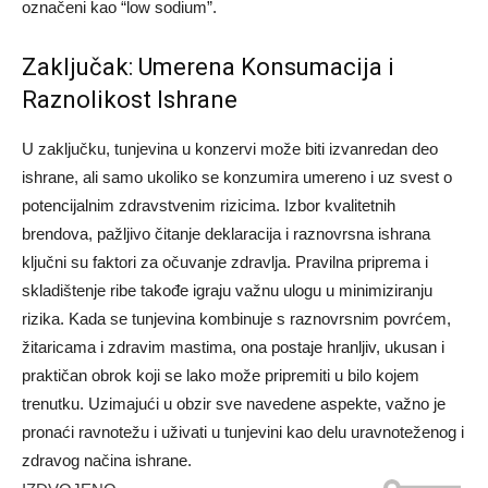
označeni kao “low sodium”.
Zaključak: Umerena Konsumacija i
Raznolikost Ishrane
U zaključku, tunjevina u konzervi može biti izvanredan deo
ishrane, ali samo ukoliko se konzumira umereno i uz svest o
potencijalnim zdravstvenim rizicima. Izbor kvalitetnih
brendova, pažljivo čitanje deklaracija i raznovrsna ishrana
ključni su faktori za očuvanje zdravlja. Pravilna priprema i
skladištenje ribe takođe igraju važnu ulogu u minimiziranju
rizika. Kada se tunjevina kombinuje s raznovrsnim povrćem,
žitaricama i zdravim mastima, ona postaje hranljiv, ukusan i
praktičan obrok koji se lako može pripremiti u bilo kojem
trenutku. Uzimajući u obzir sve navedene aspekte, važno je
pronaći ravnotežu i uživati u tunjevini kao delu uravnoteženog i
zdravog načina ishrane.