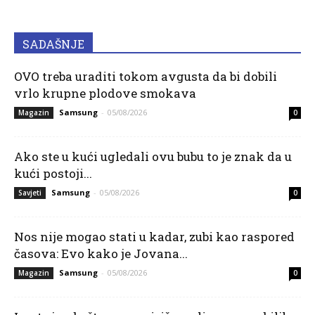
SADAŠNJE
OVO treba uraditi tokom avgusta da bi dobili
vrlo krupne plodove smokava
Samsung
-
05/08/2026
Magazin
0
Ako ste u kući ugledali ovu bubu to je znak da u
kući postoji...
Samsung
-
05/08/2026
Savjeti
0
Nos nije mogao stati u kadar, zubi kao raspored
časova: Evo kako je Jovana...
Samsung
-
05/08/2026
Magazin
0