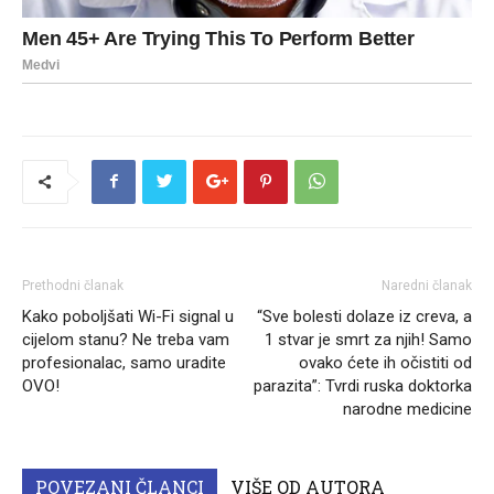
Prethodni članak
Naredni članak
Kako poboljšati Wi-Fi signal u
“Sve bolesti dolaze iz creva, a
cijelom stanu? Ne treba vam
1 stvar je smrt za njih! Samo
profesionalac, samo uradite
ovako ćete ih očistiti od
OVO!
parazita”: Tvrdi ruska doktorka
narodne medicine
POVEZANI ČLANCI
VIŠE OD AUTORA