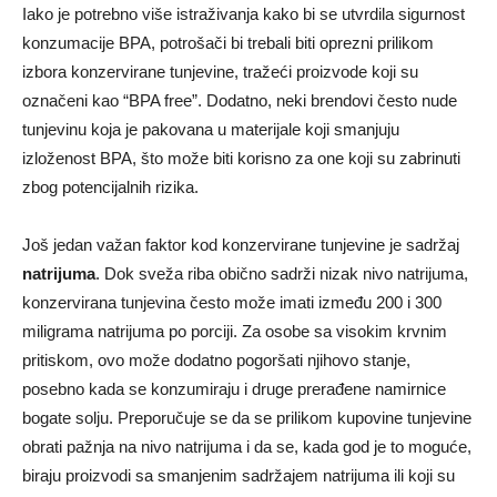
Iako je potrebno više istraživanja kako bi se utvrdila sigurnost
konzumacije BPA, potrošači bi trebali biti oprezni prilikom
izbora konzervirane tunjevine, tražeći proizvode koji su
označeni kao “BPA free”. Dodatno, neki brendovi često nude
tunjevinu koja je pakovana u materijale koji smanjuju
izloženost BPA, što može biti korisno za one koji su zabrinuti
zbog potencijalnih rizika.
Još jedan važan faktor kod konzervirane tunjevine je sadržaj
natrijuma
. Dok sveža riba obično sadrži nizak nivo natrijuma,
konzervirana tunjevina često može imati između 200 i 300
miligrama natrijuma po porciji. Za osobe sa visokim krvnim
pritiskom, ovo može dodatno pogoršati njihovo stanje,
posebno kada se konzumiraju i druge prerađene namirnice
bogate solju. Preporučuje se da se prilikom kupovine tunjevine
obrati pažnja na nivo natrijuma i da se, kada god je to moguće,
biraju proizvodi sa smanjenim sadržajem natrijuma ili koji su