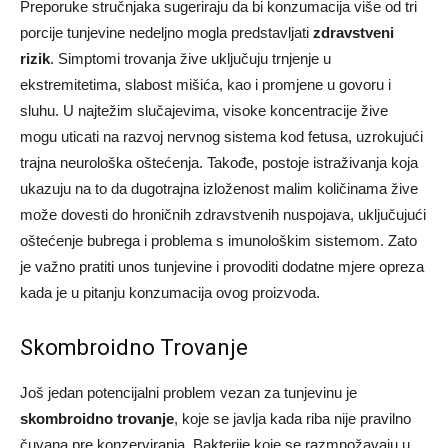
Preporuke stručnjaka sugeriraju da bi konzumacija više od tri
porcije tunjevine nedeljno mogla predstavljati
zdravstveni
rizik
. Simptomi trovanja žive uključuju trnjenje u
ekstremitetima, slabost mišića, kao i promjene u govoru i
sluhu. U najtežim slučajevima, visoke koncentracije žive
mogu uticati na razvoj nervnog sistema kod fetusa, uzrokujući
trajna neurološka oštećenja. Takođe, postoje istraživanja koja
ukazuju na to da dugotrajna izloženost malim količinama žive
može dovesti do hroničnih zdravstvenih nuspojava, uključujući
oštećenje bubrega i problema s imunološkim sistemom. Zato
je važno pratiti unos tunjevine i provoditi dodatne mjere opreza
kada je u pitanju konzumacija ovog proizvoda.
Skombroidno Trovanje
Još jedan potencijalni problem vezan za tunjevinu je
skombroidno trovanje
, koje se javlja kada riba nije pravilno
čuvana pre konzerviranja. Bakterije koje se razmnožavaju u