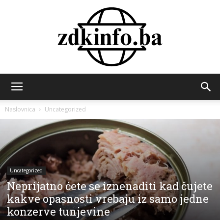
ZDK
Naslovnica
Uncategorized
INFO
Uncategorized
Neprijatno ćete se iznenaditi kad čujete
kakve opasnosti vrebaju iz samo jedne
konzerve tunjevine