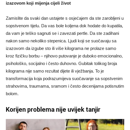
izazovom koji mijenja cijeli život
Zamislite da svaki dan ustajete s osjećajem da ste zarobljeni u
sopstvenom tijelu. Da vas bole koljena dok hodate do kupatila,
da vam je teško sagnuti se i zavezati pertle. Da ste zadihani
nakon samo nekoliko stepenica. Ljudi koji se suočavaju sa
izazovom da izgube sto ili više kilograma ne prolaze samo
kroz fizičku borbu – njihovo putovanje je duboko emocionalno,
psihološko, socijalno i često duhovno. Gubitak tolikog broja
kilograma nije samo rezultat dijete ili vježbanja. To je
transformacija koja podrazumijeva suočavanje sa sopstvenim
strahovima, traumama, sramom i često decenijama potisnutim
bolom.
Korijen problema nije uvijek tanjir