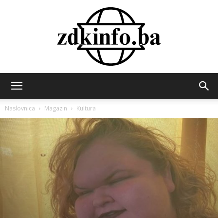
ZDK
Naslovnica
Magazin
Kultura
INFO