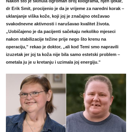
Nakon što je skinula ogroman broj kilograma, njen ljekar,
dr Erik Smit, procijenio je da je vrijeme za naredni korak –
uklanjanje viška kože, koji joj je značajno otežavao
svakodnevne aktivnosti i narušavao kvalitet života.
„Uobičajeno je da pacijenti sačekaju nekoliko mjeseci
nakon stabilizacije težine prije nego što krenu na
operaciju,“ rekao je doktor, „ali kod Temi smo napravili
izuzetak jer joj ta koža nije bila samo estetski problem –
ometala ju je u kretanju i uzimala joj energiju.“