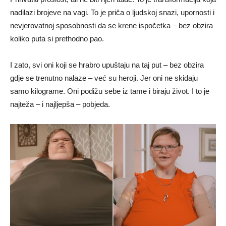
nadilazi brojeve na vagi. To je priča o ljudskoj snazi, upornosti i
nevjerovatnoj sposobnosti da se krene ispočetka – bez obzira
koliko puta si prethodno pao.
I zato, svi oni koji se hrabro upuštaju na taj put – bez obzira
gdje se trenutno nalaze – već su heroji. Jer oni ne skidaju
samo kilograme. Oni podižu sebe iz tame i biraju život. I to je
najteža – i najljepša – pobjeda.