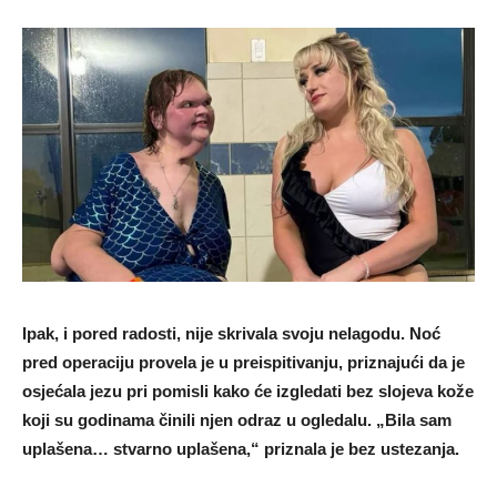
Ipak, i pored radosti, nije skrivala svoju nelagodu. Noć
pred operaciju provela je u preispitivanju, priznajući da je
osjećala jezu pri pomisli kako će izgledati bez slojeva kože
koji su godinama činili njen odraz u ogledalu. „Bila sam
uplašena… stvarno uplašena,“ priznala je bez ustezanja.