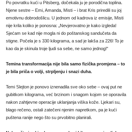
Po povratku kući u Pitsberg, dočekala ju je porodična toplina.
Njene sestre – Emi, Amanda, Misti – i brat Kris priredili su joj
emotivnu dobrodošlicu. U jednom od kadrova iz emisije, Misti
nije krila koliko je ponosna: „Nevjerovatno je kako izgleda!
Sjećam se kad nije mogla ni do poštanskog sandučeta da
stigne. Počela je s 330 kilograma, a sad je lakša za 226! To je
kao da je skinula troje ljudi sa sebe, ne samo jednog!“
Temina transformacija nije bila samo fizička promjena – to
je bila priča o volji, strpljenju i snazi duha.
Temi Slejton je ponovo iznenadila sve oko sebe – ovaj put ne
gubitkom kilograma, već brzinom i snagom kojom se oporavila
nakon zahtjevne operacije uklanjanja viška kože. Ljekari su,
blago rečeno, ostali zatečeni njenim napretkom, pa je kući
puštena ranije nego što su prvobitno planirali.