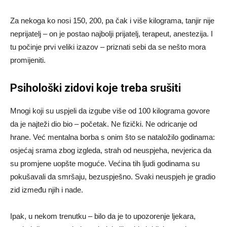
Za nekoga ko nosi 150, 200, pa čak i više kilograma, tanjir nije
neprijatelj – on je postao najbolji prijatelj, terapeut, anestezija. I
tu počinje prvi veliki izazov – priznati sebi da se nešto mora
promijeniti.
Psihološki zidovi koje treba srušiti
Mnogi koji su uspjeli da izgube više od 100 kilograma govore
da je najteži dio bio – početak. Ne fizički. Ne odricanje od
hrane. Već mentalna borba s onim što se nataložilo godinama:
osjećaj srama zbog izgleda, strah od neuspjeha, nevjerica da
su promjene uopšte moguće. Većina tih ljudi godinama su
pokušavali da smršaju, bezuspješno. Svaki neuspjeh je gradio
zid između njih i nade.
Ipak, u nekom trenutku – bilo da je to upozorenje ljekara,