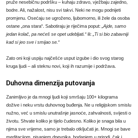
pruže nesebičnu podršku – kuhaju zdravo, vježbaju zajedno,
bodre. Ali, nažalost, nisu svi takvi. Neki ne mogu podnijeti
promjenu. Osećaju se ugroženo, ljubomorno, ili žele da osoba
ostane „ona stara“. Sabotiraju je riječima poput:
„Ajde, samo
jedan kolač, pa nećeš se opet udebljati.“
ili:
„Ti si bio zabavniji
kad si jeo sve i smijao se.“
Zato oni koji uspiju najčešće usput izgube i dio svog starog
kruga ljudi – ali steknu novi, koji ih razumije i podržava.
Duhovna dimenzija putovanja
Zanimljivo je da mnogi ljudi koji smršaju 100+ kilograma
dožive i neku vrstu duhovnog buđenja. Ne u religijskom smislu
nužno, već u smislu unutrašnje jasnoće, zahvalnosti, svijesti o
životu. Shvate koliko je tijelo čudesno. Koliko je snaga bila u
njima sve vrijeme, samo je trebalo otključati je. Mnogi se bave
meditacijom, pisanjem dnevnika, hodanjem u prirodi, čak i