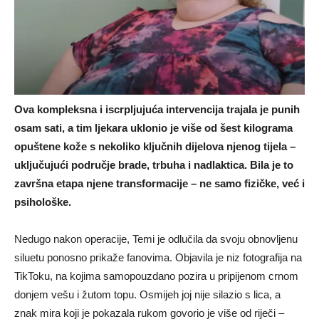
Ova kompleksna i iscrpljujuća intervencija trajala je punih
osam sati, a tim ljekara uklonio je više od šest kilograma
opuštene kože s nekoliko ključnih dijelova njenog tijela –
uključujući područje brade, trbuha i nadlaktica. Bila je to
završna etapa njene transformacije – ne samo fizičke, već i
psihološke.
Nedugo nakon operacije, Temi je odlučila da svoju obnovljenu
siluetu ponosno prikaže fanovima. Objavila je niz fotografija na
TikToku, na kojima samopouzdano pozira u pripijenom crnom
donjem vešu i žutom topu. Osmijeh joj nije silazio s lica, a
znak mira koji je pokazala rukom govorio je više od riječi –