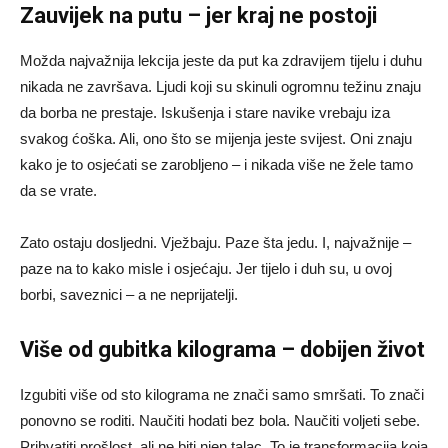
Zauvijek na putu – jer kraj ne postoji
Možda najvažnija lekcija jeste da put ka zdravijem tijelu i duhu
nikada ne završava. Ljudi koji su skinuli ogromnu težinu znaju
da borba ne prestaje. Iskušenja i stare navike vrebaju iza
svakog ćoška. Ali, ono što se mijenja jeste svijest. Oni znaju
kako je to osjećati se zarobljeno – i nikada više ne žele tamo
da se vrate.
Zato ostaju dosljedni. Vježbaju. Paze šta jedu. I, najvažnije –
paze na to kako misle i osjećaju. Jer tijelo i duh su, u ovoj
borbi, saveznici – a ne neprijatelji.
Više od gubitka kilograma – dobijen život
Izgubiti više od sto kilograma ne znači samo smršati. To znači
ponovno se roditi. Naučiti hodati bez bola. Naučiti voljeti sebe.
Prihvatiti prošlost, ali ne biti njen talac. To je transformacija koja