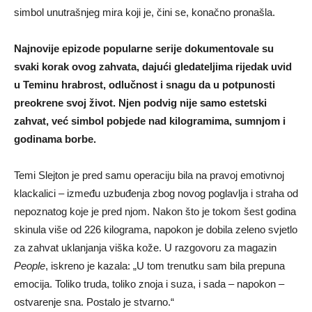
simbol unutrašnjeg mira koji je, čini se, konačno pronašla.
Najnovije epizode popularne serije dokumentovale su
svaki korak ovog zahvata, dajući gledateljima rijedak uvid
u Teminu hrabrost, odlučnost i snagu da u potpunosti
preokrene svoj život. Njen podvig nije samo estetski
zahvat, već simbol pobjede nad kilogramima, sumnjom i
godinama borbe.
Temi Slejton je pred samu operaciju bila na pravoj emotivnoj
klackalici – između uzbuđenja zbog novog poglavlja i straha od
nepoznatog koje je pred njom. Nakon što je tokom šest godina
skinula više od 226 kilograma, napokon je dobila zeleno svjetlo
za zahvat uklanjanja viška kože. U razgovoru za magazin
People
, iskreno je kazala: „U tom trenutku sam bila prepuna
emocija. Toliko truda, toliko znoja i suza, i sada – napokon –
ostvarenje sna. Postalo je stvarno.“