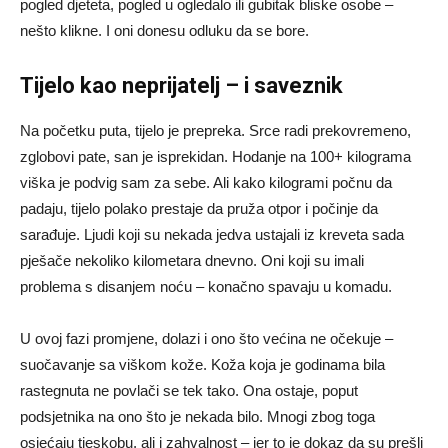
pogled djeteta, pogled u ogledalo ili gubitak bliske osobe –
nešto klikne. I oni donesu odluku da se bore.
Tijelo kao neprijatelj – i saveznik
Na početku puta, tijelo je prepreka. Srce radi prekovremeno,
zglobovi pate, san je isprekidan. Hodanje na 100+ kilograma
viška je podvig sam za sebe. Ali kako kilogrami počnu da
padaju, tijelo polako prestaje da pruža otpor i počinje da
sarađuje. Ljudi koji su nekada jedva ustajali iz kreveta sada
pješače nekoliko kilometara dnevno. Oni koji su imali
problema s disanjem noću – konačno spavaju u komadu.
U ovoj fazi promjene, dolazi i ono što većina ne očekuje –
suočavanje sa viškom kože. Koža koja je godinama bila
rastegnuta ne povlači se tek tako. Ona ostaje, poput
podsjetnika na ono što je nekada bilo. Mnogi zbog toga
osjećaju tjeskobu, ali i zahvalnost – jer to je dokaz da su prešli