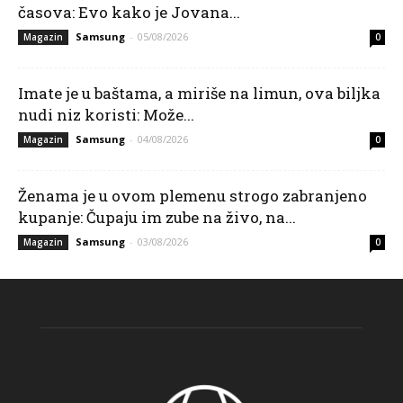
časova: Evo kako je Jovana...
Samsung
-
05/08/2026
Magazin
0
Imate je u baštama, a miriše na limun, ova biljka
nudi niz koristi: Može...
Samsung
-
04/08/2026
Magazin
0
Ženama je u ovom plemenu strogo zabranjeno
kupanje: Čupaju im zube na živo, na...
Samsung
-
03/08/2026
Magazin
0