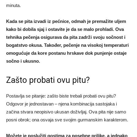
minuta.
Kada se pita izvadi iz pećnice, odmah je premažite uljem
kako bi dobila sjaj i ostavite je da se malo prohladi. Ova
tehnika pečenja osigurava da pita zadrži svoju sočnost i
bogatstvo okusa. Također, pečenje na visokoj temperaturi
omogućuje da kore postanu hrskave dok punjenje ostaje
sočno i ukusno.
Zašto probati ovu pitu?
Postavlja se pitanje: zašto biste trebali probati ovu pitu?
Odgovor je jednostavan – njena kombinacija sastojaka i
začina stvara neopisivo ukusan doživljaj. Ova pita nije samo
posni obrok; ona osvaja sve svojim gurmanskim karakterom.
Možete je poslužiti gostima za posebne prilike, a jednako