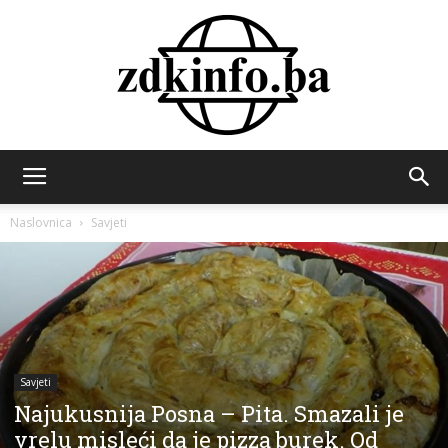
ZDK
Naslovnica
Savjeti
INFO
Savjeti
Najukusnija Posna – Pita. Smazali je
vrelu misleći da je pizza burek. Od