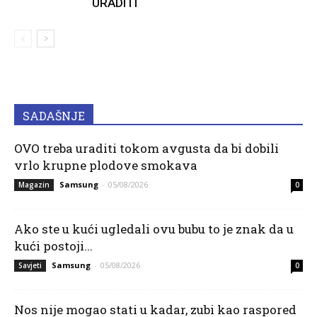
URADITI
SADAŠNJE
OVO treba uraditi tokom avgusta da bi dobili
vrlo krupne plodove smokava
Samsung
-
05/08/2026
Magazin
0
Ako ste u kući ugledali ovu bubu to je znak da u
kući postoji...
Samsung
-
05/08/2026
Savjeti
0
Nos nije mogao stati u kadar, zubi kao raspored