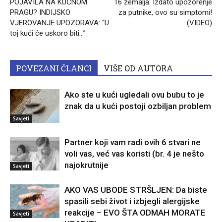
POJAVILA NA KUĆNOM
16 zemalja: Izdato upozorenje
PRAGU? INDIJSKO
za putnike, ovo su simptomi!
VJEROVANJE UPOZORAVA: “U
(VIDEO)
toj kući će uskoro biti…”
POVEZANI ČLANCI
VIŠE OD AUTORA
Ako ste u kući ugledali ovu bubu to je
znak da u kući postoji ozbiljan problem
Savjeti
Partner koji vam radi ovih 6 stvari ne
voli vas, već vas koristi (br. 4 je nešto
najokrutnije
Savjeti
AKO VAS UBODE STRŠLJEN: Da biste
spasili sebi život i izbjegli alergijske
reakcije – EVO ŠTA ODMAH MORATE
Savjeti