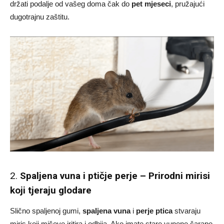
držati podalje od vašeg doma čak do
pet mjeseci
, pružajući
dugotrajnu zaštitu.
2.
Spaljena vuna i ptičje perje – Prirodni mirisi
koji tjeraju glodare
Slično spaljenoj gumi,
spaljena vuna
i
perje ptica
stvaraju
miris koji miševe iritira i odbija. Ako imate stare vunene čarape