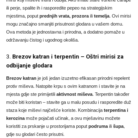
ili perje, spalite ih i rasporedite pepeo na strategijskim
mjestima, poput
prednjih vrata, prozora
ili
temelja
. Ovi mirisi
mogu značajno smanjiti prisutnost glodara u vašem domu.
Ova metoda je jednostavna i prirodna, a dodatno pomaže u
održavanju čistog i ugodnog okoliša.
3.
Brezov katran i terpentin – Oštri mirisi za
odbijanje glodara
Brezov katran
je još jedan izuzetno efikasan prirodni repelent
protiv miševa. Natopite krpu s ovim katranom i stavite je na
mjesta gdje ste primijetili
aktivnost miševa
. Terpentin također
može biti koristan – stavite ga u malu posudu i rasporedite duž
staza koje miševi najčešće koriste. Kombinacija
terpentina i
kerozina
može pojačati učinak, a ovu mješavinu možete
koristiti za prskanje u prostorijama poput
podruma
ili
šupa
,
gdje su glodari često prisutni.