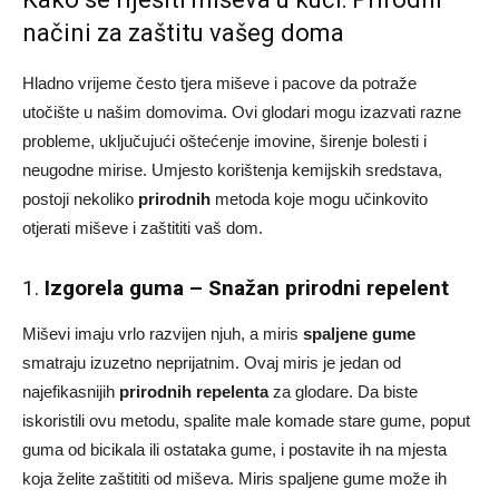
načini za zaštitu vašeg doma
Hladno vrijeme često tjera miševe i pacove da potraže
utočište u našim domovima. Ovi glodari mogu izazvati razne
probleme, uključujući oštećenje imovine, širenje bolesti i
neugodne mirise. Umjesto korištenja kemijskih sredstava,
postoji nekoliko
prirodnih
metoda koje mogu učinkovito
otjerati miševe i zaštititi vaš dom.
1.
Izgorela guma – Snažan prirodni repelent
Miševi imaju vrlo razvijen njuh, a miris
spaljene gume
smatraju izuzetno neprijatnim. Ovaj miris je jedan od
najefikasnijih
prirodnih repelenta
za glodare. Da biste
iskoristili ovu metodu, spalite male komade stare gume, poput
guma od bicikala ili ostataka gume, i postavite ih na mjesta
koja želite zaštititi od miševa. Miris spaljene gume može ih