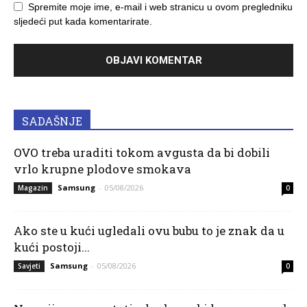
Spremite moje ime, e-mail i web stranicu u ovom pregledniku
sljedeći put kada komentarirate.
SADAŠNJE
OVO treba uraditi tokom avgusta da bi dobili
vrlo krupne plodove smokava
Samsung
-
05/08/2026
Magazin
0
Ako ste u kući ugledali ovu bubu to je znak da u
kući postoji...
Samsung
-
05/08/2026
Savjeti
0