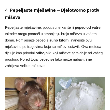
4.
Pepeljaste mješavine – Djelotvorno protiv
miševa
Pepeljaste mješavine
, poput suhe
kante
ili
pepeo od vatre
,
također mogu pomoći u smanjenju broja miševa u vašem
domu. Pomiješajte pepeo s
suho kitom
i nanesite ovu
mješavinu po tragovima koje su miševi ostavili. Ova metoda
djeluje kao prirodni
odbojnik
, koji miševe tjera dalje od vašeg
prostora. Pored toga, pepeo se lako može nabaviti i ne
zahtijeva velike troškove.