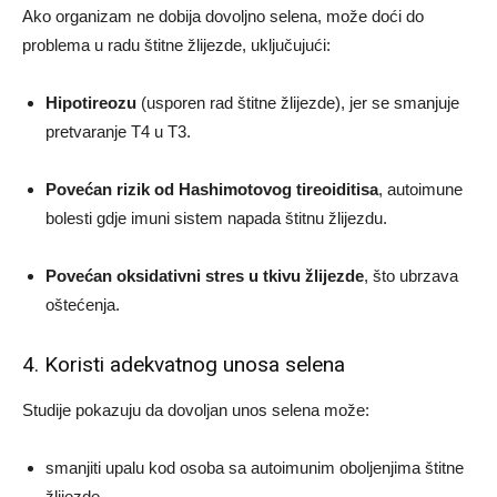
Ako organizam ne dobija dovoljno selena, može doći do
problema u radu štitne žlijezde, uključujući:
Hipotireozu
(usporen rad štitne žlijezde), jer se smanjuje
pretvaranje T4 u T3.
Povećan rizik od Hashimotovog tireoiditisa
, autoimune
bolesti gdje imuni sistem napada štitnu žlijezdu.
Povećan oksidativni stres u tkivu žlijezde
, što ubrzava
oštećenja.
4. Koristi adekvatnog unosa selena
Studije pokazuju da dovoljan unos selena može:
smanjiti upalu kod osoba sa autoimunim oboljenjima štitne
žlijezde,