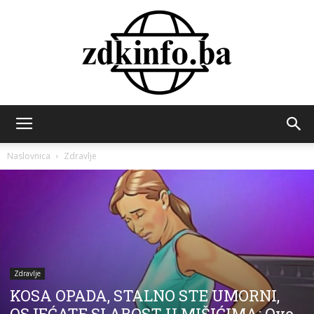
ZDK
Naslovnica
Zdravlje
INFO
Zdravlje
KOSA OPADA, STALNO STE UMORNI,
OSJEĆATE SLABOST U MIŠIĆIMA: Ovo