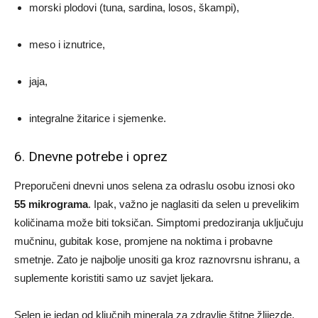
morski plodovi (tuna, sardina, losos, škampi),
meso i iznutrice,
jaja,
integralne žitarice i sjemenke.
6. Dnevne potrebe i oprez
Preporučeni dnevni unos selena za odraslu osobu iznosi oko
55 mikrograma
. Ipak, važno je naglasiti da selen u prevelikim
količinama može biti toksičan. Simptomi predoziranja uključuju
mučninu, gubitak kose, promjene na noktima i probavne
smetnje. Zato je najbolje unositi ga kroz raznovrsnu ishranu, a
suplemente koristiti samo uz savjet ljekara.
Selen je jedan od ključnih minerala za zdravlje štitne žlijezde.