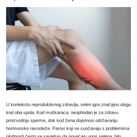
U kontekstu reproduktivnog zdravlja, selen igra značajnu ulogu
kod oba spola. Kod muškaraca, neophodan je za zdravu
proizvodnju sperme, dok kod žena doprinosi održavanju
hormonske ravnoteže. Parovi koji se suočavaju s problemima
plodnosti često se savjetuju da povećaju unos selena, bilo