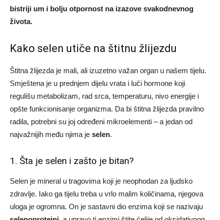
bistriji um i bolju otpornost na izazove svakodnevnog
života.
Kako selen utiče na štitnu žlijezdu
Štitna žlijezda je mali, ali izuzetno važan organ u našem tijelu.
Smještena je u prednjem dijelu vrata i luči hormone koji
regulišu metabolizam, rad srca, temperaturu, nivo energije i
opšte funkcionisanje organizma. Da bi štitna žlijezda pravilno
radila, potrebni su joj određeni mikroelementi – a jedan od
najvažnijih među njima je
selen
.
1. Šta je selen i zašto je bitan?
Selen je mineral u tragovima koji je neophodan za ljudsko
zdravlje. Iako ga tijelu treba u vrlo malim količinama, njegova
uloga je ogromna. On je sastavni dio enzima koji se nazivaju
selenoproteini
, a upravo ti enzimi štite ćelije od oksidativnog