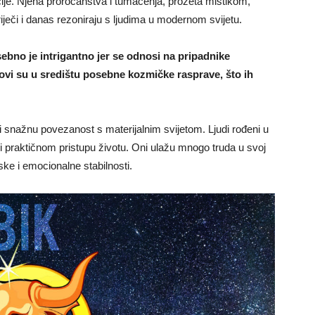
pcije. Njena proročanstva i tumačenja, prožeta mistikom,
iječi i danas rezoniraju s ljudima u modernom svijetu.
bno je intrigantno jer se odnosi na pripadnike
vi su u središtu posebne kozmičke rasprave, što ih
 i snažnu povezanost s materijalnim svijetom. Ljudi rođeni u
i praktičnom pristupu životu. Oni ulažu mnogo truda u svoj
jske i emocionalne stabilnosti.