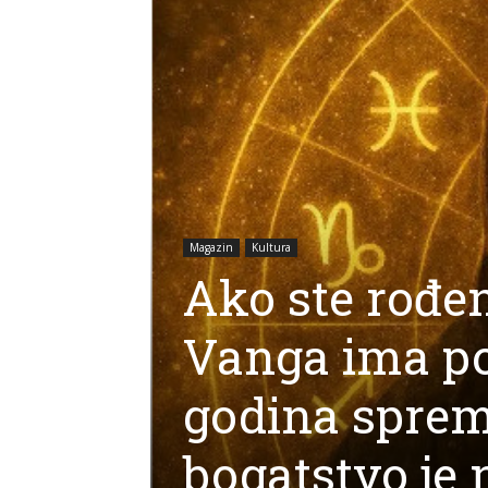
Magazin
Kultura
Ako ste rođe
Vanga ima po
godina sprem
bogatstvo je 