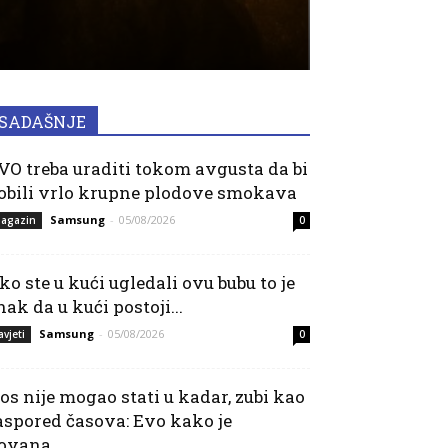
SADAŠNJE
VO treba uraditi tokom avgusta da bi
obili vrlo krupne plodove smokava
Samsung
-
05/08/2026
agazin
0
ko ste u kući ugledali ovu bubu to je
nak da u kući postoji...
Samsung
-
05/08/2026
avjeti
0
os nije mogao stati u kadar, zubi kao
aspored časova: Evo kako je
ovana...