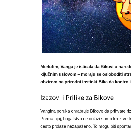
Međutim, Vanga je isticala da Bikovi u nared
ključnim uslovom – moraju se osloboditi str
obzirom na prirodni instinkt Bika da kontroli
Izazovi i Prilike za Bikove
Vangina poruka ohrabruje Bikove da prihvate riz
Prema njoj, bogatstvo ne dolazi samo kroz veli
često prolaze nezapaženo. To mogu biti spontani