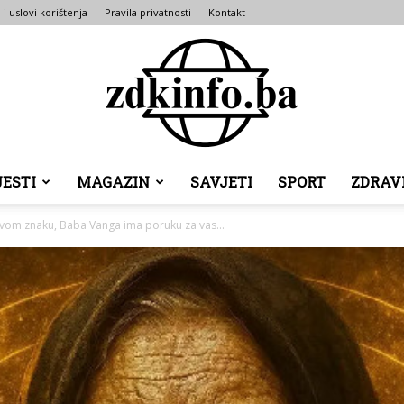
 i uslovi korištenja
Pravila privatnosti
Kontakt
JESTI
MAGAZIN
SAVJETI
SPORT
ZDRAV
ZDK
ovom znaku, Baba Vanga ima poruku za vas...
INFO