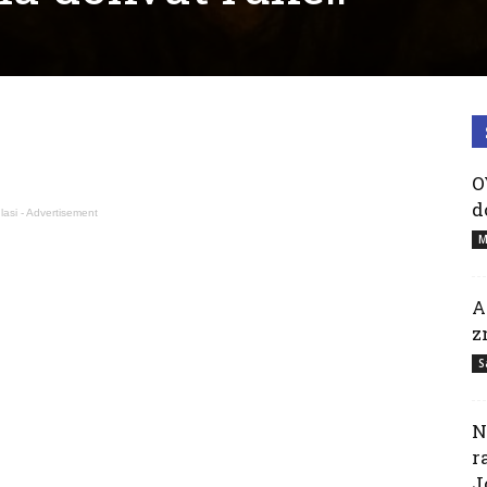
O
d
lasi - Advertisement
M
A
z
S
N
r
J