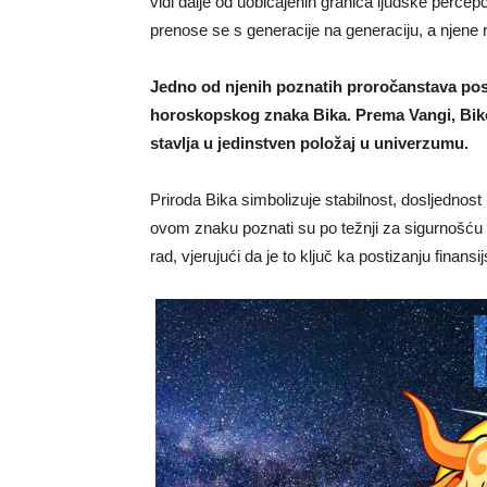
vidi dalje od uobičajenih granica ljudske perce
prenose se s generacije na generaciju, a njene r
Jedno od njenih poznatih proročanstava pose
horoskopskog znaka Bika. Prema Vangi, Biko
stavlja u jedinstven položaj u univerzumu.
Priroda Bika simbolizuje stabilnost, dosljednost
ovom znaku poznati su po težnji za sigurnošću 
rad, vjerujući da je to ključ ka postizanju finansi