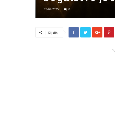
23/09/2025
0
Dijeliti
Og