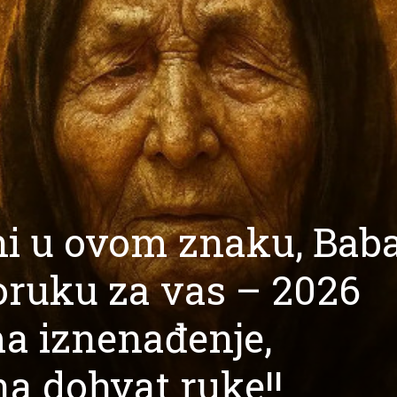
ni u ovom znaku, Bab
ruku za vas – 2026
a iznenađenje,
na dohvat ruke!!