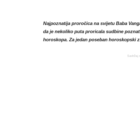
Najpoznatija proročica na svijetu Baba Vanga
da je nekoliko puta proricala sudbine poznati
horoskopa. Za jedan poseban horoskopski zn
Sadržaj 