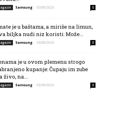
Samsung
-
05/08/2026
agazin
0
mate je u baštama, a miriše na limun,
va biljka nudi niz koristi: Može...
Samsung
-
04/08/2026
agazin
0
enama je u ovom plemenu strogo
abranjeno kupanje: Čupaju im zube
a živo, na...
Samsung
-
03/08/2026
agazin
0