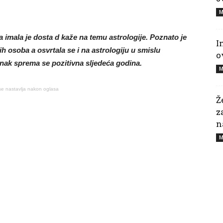
M
 imala je dosta d kaže na temu astrologije. Poznato je
I
h osoba a osvrtala se i na astrologiju u smislu
o
ak sprema se pozitivna sljedeća godina.
M
se nastavlja nakon oglasa
Ž
z
n
M