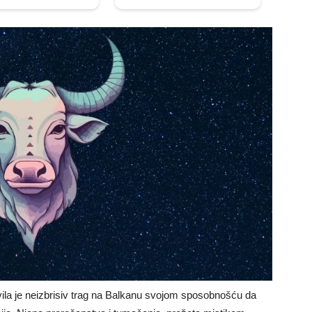
ila je neizbrisiv trag na Balkanu svojom sposobnošću da