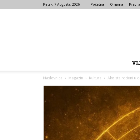
Petak, 7 Augusta, 2026
Početna
O nama
Pravila
VI
Naslovnica
Magazin
Kultura
Ako ste rođeni u 