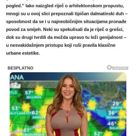
pogled.“ Iako naizgled riječ o arhitektonskom propustu,
mnogi su u ovoj slici prepoznali tipičan dalmatinski duh –
sposobnost da se i u najneobičnijim situacijama pronađe
povod za smijeh. Neki su spekulisali da je riječ o grešci,
dok su drugi tvrdili da možda upravo tu leži genijalnost –
u nesvakidašnjem pristupu koji ruši pravila klasične
urbane estetike.