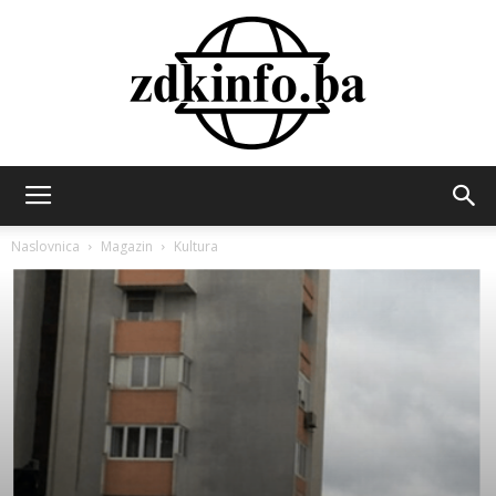
ZDK
Naslovnica
Magazin
Kultura
INFO