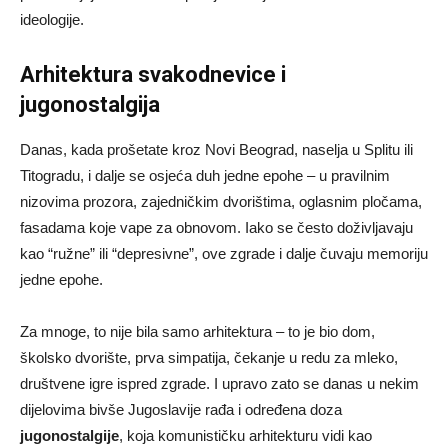
ideologije.
Arhitektura svakodnevice i
jugonostalgija
Danas, kada prošetate kroz Novi Beograd, naselja u Splitu ili
Titogradu, i dalje se osjeća duh jedne epohe – u pravilnim
nizovima prozora, zajedničkim dvorištima, oglasnim pločama,
fasadama koje vape za obnovom. Iako se često doživljavaju
kao “ružne” ili “depresivne”, ove zgrade i dalje čuvaju memoriju
jedne epohe.
Za mnoge, to nije bila samo arhitektura – to je bio dom,
školsko dvorište, prva simpatija, čekanje u redu za mleko,
društvene igre ispred zgrade. I upravo zato se danas u nekim
dijelovima bivše Jugoslavije rađa i određena doza
jugonostalgije
, koja komunističku arhitekturu vidi kao