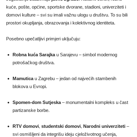
kuće, pošte, općine, sportske dvorane, stadioni, univerziteti i
domovi kulture – svi su imali važnu ulogu u društvu. To su bili
prostori okupljanja, obrazovanja i kolektivnog identiteta.
Posebno upečatljivi primjeri uključuju:
Robna kuća Sarajka
u Sarajevu – simbol modernog
potrošačkog društva.
Mamutica
u Zagrebu – jedan od najvećih stambenih
blokova u Evropi.
Spomen-dom Sutjeska
– monumentalni kompleks u čast
partizanske borbe.
RTV domovi
,
studentski domovi
,
Narodni univerziteti
–
svi osmišljeni da integrišu ideju cjeloživotnog učenja,