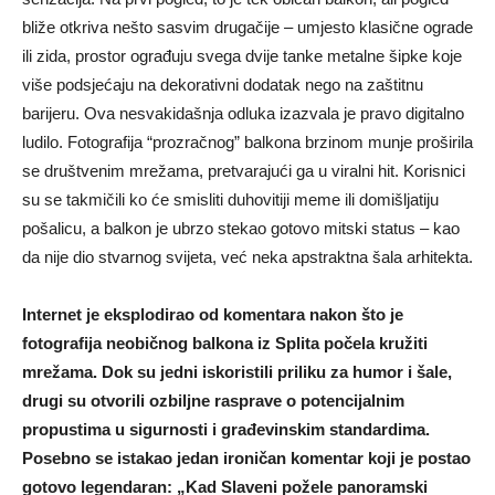
bliže otkriva nešto sasvim drugačije – umjesto klasične ograde
ili zida, prostor ograđuju svega dvije tanke metalne šipke koje
više podsjećaju na dekorativni dodatak nego na zaštitnu
barijeru. Ova nesvakidašnja odluka izazvala je pravo digitalno
ludilo. Fotografija “prozračnog” balkona brzinom munje proširila
se društvenim mrežama, pretvarajući ga u viralni hit. Korisnici
su se takmičili ko će smisliti duhovitiji meme ili domišljatiju
pošalicu, a balkon je ubrzo stekao gotovo mitski status – kao
da nije dio stvarnog svijeta, već neka apstraktna šala arhitekta.
Internet je eksplodirao od komentara nakon što je
fotografija neobičnog balkona iz Splita počela kružiti
mrežama. Dok su jedni iskoristili priliku za humor i šale,
drugi su otvorili ozbiljne rasprave o potencijalnim
propustima u sigurnosti i građevinskim standardima.
Posebno se istakao jedan ironičan komentar koji je postao
gotovo legendaran: „Kad Slaveni požele panoramski