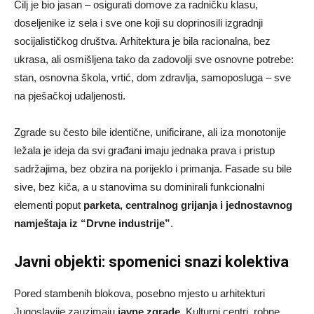
Cilj je bio jasan – osigurati domove za radničku klasu,
doseljenike iz sela i sve one koji su doprinosili izgradnji
socijalističkog društva. Arhitektura je bila racionalna, bez
ukrasa, ali osmišljena tako da zadovolji sve osnovne potrebe:
stan, osnovna škola, vrtić, dom zdravlja, samoposluga – sve
na pješačkoj udaljenosti.
Zgrade su često bile identične, unificirane, ali iza monotonije
ležala je ideja da svi građani imaju jednaka prava i pristup
sadržajima, bez obzira na porijeklo i primanja. Fasade su bile
sive, bez kiča, a u stanovima su dominirali funkcionalni
elementi poput
parketa, centralnog grijanja i jednostavnog
namještaja iz “Drvne industrije”
.
Javni objekti: spomenici snazi kolektiva
Pored stambenih blokova, posebno mjesto u arhitekturi
Jugoslavije zauzimaju
javne zgrade
. Kulturni centri, robne