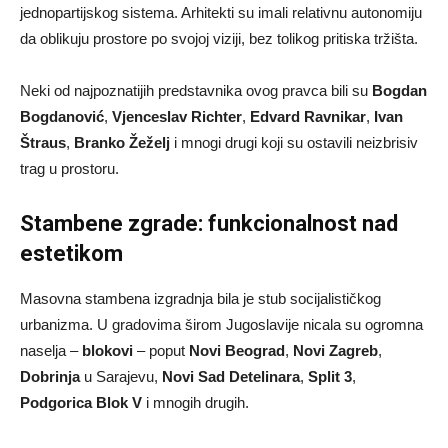
jednopartijskog sistema. Arhitekti su imali relativnu autonomiju
da oblikuju prostore po svojoj viziji, bez tolikog pritiska tržišta.
Neki od najpoznatijih predstavnika ovog pravca bili su
Bogdan
Bogdanović
,
Vjenceslav Richter
,
Edvard Ravnikar
,
Ivan
Štraus
,
Branko Žeželj
i mnogi drugi koji su ostavili neizbrisiv
trag u prostoru.
Stambene zgrade: funkcionalnost nad
estetikom
Masovna stambena izgradnja bila je stub socijalističkog
urbanizma. U gradovima širom Jugoslavije nicala su ogromna
naselja –
blokovi
– poput
Novi Beograd
,
Novi Zagreb
,
Dobrinja
u Sarajevu,
Novi Sad Detelinara
,
Split 3
,
Podgorica Blok V
i mnogih drugih.