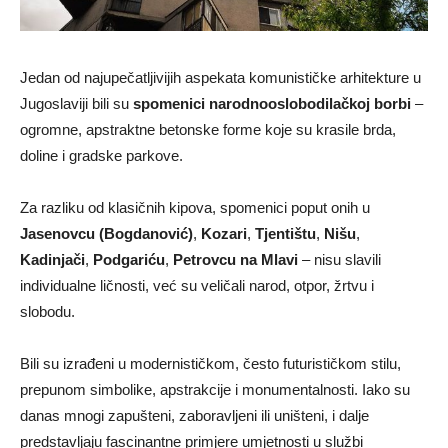
Jedan od najupečatljivijih aspekata komunističke arhitekture u
Jugoslaviji bili su
spomenici narodnooslobodilačkoj borbi
–
ogromne, apstraktne betonske forme koje su krasile brda,
doline i gradske parkove.
Za razliku od klasičnih kipova, spomenici poput onih u
Jasenovcu (Bogdanović)
,
Kozari
,
Tjentištu
,
Nišu
,
Kadinjači
,
Podgariću
,
Petrovcu na Mlavi
– nisu slavili
individualne ličnosti, već su veličali narod, otpor, žrtvu i
slobodu.
Bili su izrađeni u modernističkom, često futurističkom stilu,
prepunom simbolike, apstrakcije i monumentalnosti. Iako su
danas mnogi zapušteni, zaboravljeni ili uništeni, i dalje
predstavljaju fascinantne primjere umjetnosti u službi