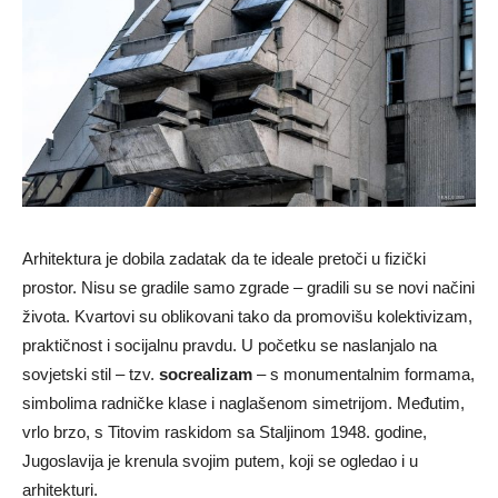
Arhitektura je dobila zadatak da te ideale pretoči u fizički
prostor. Nisu se gradile samo zgrade – gradili su se novi načini
života. Kvartovi su oblikovani tako da promovišu kolektivizam,
praktičnost i socijalnu pravdu. U početku se naslanjalo na
sovjetski stil – tzv.
socrealizam
– s monumentalnim formama,
simbolima radničke klase i naglašenom simetrijom. Međutim,
vrlo brzo, s Titovim raskidom sa Staljinom 1948. godine,
Jugoslavija je krenula svojim putem, koji se ogledao i u
arhitekturi.