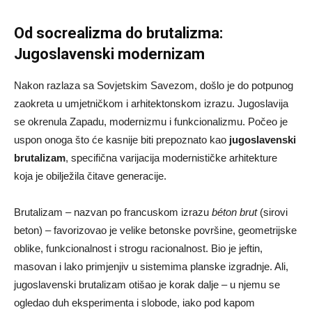
Od socrealizma do brutalizma:
Jugoslavenski modernizam
Nakon razlaza sa Sovjetskim Savezom, došlo je do potpunog
zaokreta u umjetničkom i arhitektonskom izrazu. Jugoslavija
se okrenula Zapadu, modernizmu i funkcionalizmu. Počeo je
uspon onoga što će kasnije biti prepoznato kao
jugoslavenski
brutalizam
, specifična varijacija modernističke arhitekture
koja je obilježila čitave generacije.
Brutalizam – nazvan po francuskom izrazu
béton brut
(sirovi
beton) – favorizovao je velike betonske površine, geometrijske
oblike, funkcionalnost i strogu racionalnost. Bio je jeftin,
masovan i lako primjenjiv u sistemima planske izgradnje. Ali,
jugoslavenski brutalizam otišao je korak dalje – u njemu se
ogledao duh eksperimenta i slobode, iako pod kapom