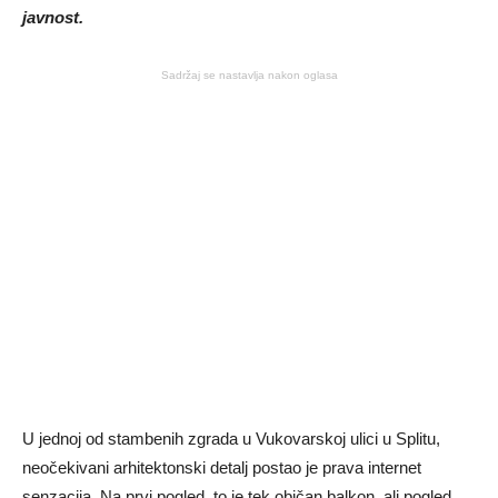
javnost.
Sadržaj se nastavlja nakon oglasa
U jednoj od stambenih zgrada u Vukovarskoj ulici u Splitu,
neočekivani arhitektonski detalj postao je prava internet
senzacija. Na prvi pogled, to je tek običan balkon, ali pogled