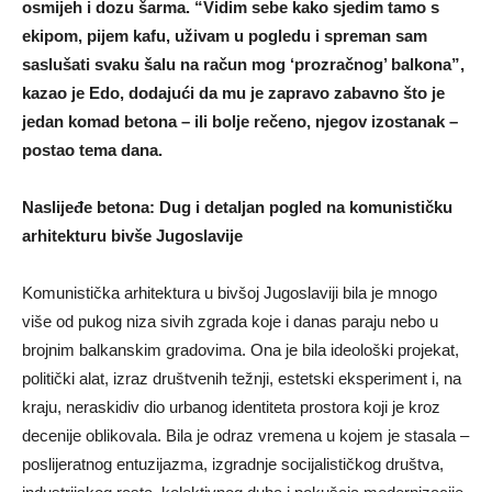
osmijeh i dozu šarma. “Vidim sebe kako sjedim tamo s
ekipom, pijem kafu, uživam u pogledu i spreman sam
saslušati svaku šalu na račun mog ‘prozračnog’ balkona”,
kazao je Edo, dodajući da mu je zapravo zabavno što je
jedan komad betona – ili bolje rečeno, njegov izostanak –
postao tema dana.
Naslijeđe betona: Dug i detaljan pogled na komunističku
arhitekturu bivše Jugoslavije
Komunistička arhitektura u bivšoj Jugoslaviji bila je mnogo
više od pukog niza sivih zgrada koje i danas paraju nebo u
brojnim balkanskim gradovima. Ona je bila ideološki projekat,
politički alat, izraz društvenih težnji, estetski eksperiment i, na
kraju, neraskidiv dio urbanog identiteta prostora koji je kroz
decenije oblikovala. Bila je odraz vremena u kojem je stasala –
poslijeratnog entuzijazma, izgradnje socijalističkog društva,