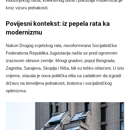
industrijskog rasta, kolektivnog duha i pokušaja modernizacije
kroz vizuru jednakosti.
Povijesni kontekst: iz pepela rata ka
modernizmu
Nakon Drugog svjetskog rata, novoformirana Socijalistička
Federativna Republika Jugoslavija našla se pred ogromnim
izazovom obnove zemlje. Mnogi gradovi, poput Beograda,
Zagreba, Sarajeva, Skoplja i Niša, bili su teško oštećeni. U isto
vrijeme, stasala je nova politička elita sa zadatkom da izgradi
državu na temeljima jednakosti, bratstva i socijalističkog
optimizma.