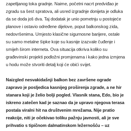
zapetljanog toka gradnje. Naime, početni nacrt predviđao je
zgradu sa šest spratova, ali usred izgradnje donijeta je odluka
da se doda još dva. Taj dodatak je unio pometnju u postojeće
planove i ostavio određene dijelove, poput balkonskog zida,
nedovršenima. Umjesto klasične sigurnosne barijere, ostale
su samo metalne šipke koje su kasnije izazvale čuđenje i
smijeh širom interneta. Ova situacija otkriva koliko su
građevinski projekti podložni promjenama i kako jedna izmjena
u hodu može stvoriti detalj koji će obići svijet.
Naizgled nesvakidašnji balkon bez završene ograde
zapravo je posljedica kasnijeg proširenja zgrade, a ne hir
stanara koji je želio bolji pogled. Vlasnik stana, Edo, bio je
iskreno zatečen kad je saznao da je upravo njegova terasa
postala viralni hit na društvenim mrežama. Nije pratio
reakcije, niti je očekivao toliku pažnju javnosti, ali je sve
prihvatio s tipičnom dalmatinskom ležernošću – uz