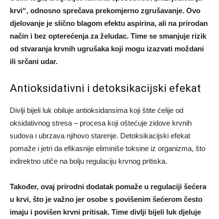
krvi“, odnosno sprečava prekomjerno zgrušavanje. Ovo
djelovanje je slično blagom efektu aspirina, ali na prirodan
način i bez opterećenja za želudac. Time se smanjuje rizik
od stvaranja krvnih ugrušaka koji mogu izazvati moždani
ili srčani udar.
Antioksidativni i detoksikacijski efekat
Divlji bijeli luk obiluje antioksidansima koji štite ćelije od
oksidativnog stresa – procesa koji oštećuje zidove krvnih
sudova i ubrzava njihovo starenje. Detoksikacijski efekat
pomaže i jetri da efikasnije eliminiše toksine iz organizma, što
indirektno utiče na bolju regulaciju krvnog pritiska.
Također, ovaj prirodni dodatak pomaže u regulaciji šećera
u krvi, što je važno jer osobe s povišenim šećerom često
imaju i povišen krvni pritisak. Time divlji bijeli luk djeluje