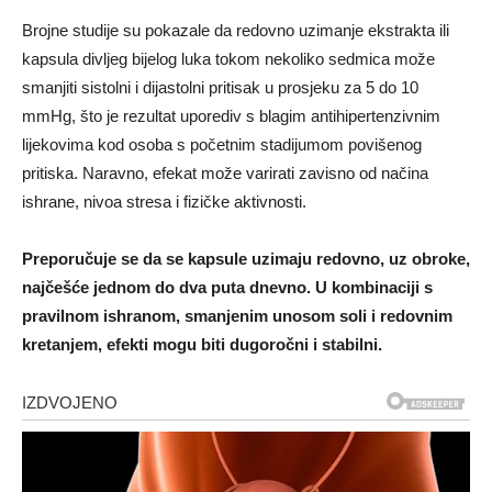
Brojne studije su pokazale da redovno uzimanje ekstrakta ili
kapsula divljeg bijelog luka tokom nekoliko sedmica može
smanjiti sistolni i dijastolni pritisak u prosjeku za 5 do 10
mmHg, što je rezultat uporediv s blagim antihipertenzivnim
lijekovima kod osoba s početnim stadijumom povišenog
pritiska. Naravno, efekat može varirati zavisno od načina
ishrane, nivoa stresa i fizičke aktivnosti.
Preporučuje se da se kapsule uzimaju redovno, uz obroke,
najčešće jednom do dva puta dnevno. U kombinaciji s
pravilnom ishranom, smanjenim unosom soli i redovnim
kretanjem, efekti mogu biti dugoročni i stabilni.