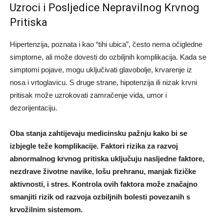
Uzroci i Posljedice Nepravilnog Krvnog
Pritiska
Hipertenzija, poznata i kao “tihi ubica”, često nema očigledne
simptome, ali može dovesti do ozbiljnih komplikacija. Kada se
simptomi pojave, mogu uključivati glavobolje, krvarenje iz
nosa i vrtoglavicu. S druge strane, hipotenzija ili nizak krvni
pritisak može uzrokovati zamračenje vida, umor i
dezorijentaciju.
Oba stanja zahtijevaju medicinsku pažnju kako bi se
izbjegle teže komplikacije. Faktori rizika za razvoj
abnormalnog krvnog pritiska uključuju nasljedne faktore,
nezdrave životne navike, lošu prehranu, manjak fizičke
aktivnosti, i stres. Kontrola ovih faktora može značajno
smanjiti rizik od razvoja ozbiljnih bolesti povezanih s
krvožilnim sistemom.