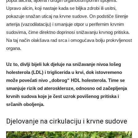
poput alicina, ajoena i drugih organosumpornih spojeva.
Upravo alicin, koji nastaje kada se biljka zdrobi ili usitni,
pokazuje snažan uticaj na krvne sudove. On podstiče širenje
arterija (vazodilataciju) i smanjuje otpor u perifernim krvnim
sudovima, čime direktno doprinosi snižavanju krvnog pritiska.
Na taj način olakšava rad srca i omogućava bolju prokrvljenost
organa.
Uz to, divlji bijeli luk djeluje na snižavanje nivoa lošeg
holesterola (LDL) i triglicerida u krvi, dok istovremeno
može povećati nivo „dobrog“ HDL holesterola. Time se
smanjuje rizik od ateroskleroze, odnosno od začepljenja
krvnih sudova koje je čest uzrok povišenog pritiska i
srčanih oboljenja.
Djelovanje na cirkulaciju i krvne sudove