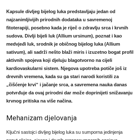
Kapsule divljeg bijelog luka predstavljaju jedan od
najzanimljivijih prirodnih dodataka u savremenoj
fitoterapiji, posebno kada je riječ o zdravlju srca i krvnih
sudova. Divlji bijeli luk (Allium ursinum), poznat i kao
medvjeđi luk, srodnik je običnog bijelog luka (Allium
sativum), ali sadrži nešto blaži miris i izuzetno bogat profil
aktivnih spojeva koji djeluju blagotvorno na cijeli
kardiovaskularni sistem. Njegova upotreba potiče još iz
drevnih vremena, kada su ga stari narodi koristili za
„čišćenje krvi“ i jačanje srca, a savremena nauka danas
potvrđuje da ovaj prirodni dar može doprinijeti snižavanju
krvnog pritiska na više načina.
Mehanizam djelovanja
Ključni sastojci divljeg bijelog luka su sumporna jedinjenja