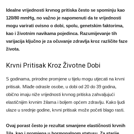
Idealne vrijednosti krvnog pritiska često se spominju kao
120/80 mmHg, no važno je napomenuti da te vrijednosti
mogu varirati ovisno o dobi, spolu, genetskim faktorima,
kao i životnim navikama pojedinca. Razumijevanje tih
varijacija ključno je za očuvanje zdravlja kroz različite faze
života.
Krvni Pritisak Kroz Životne Dobi
S godinama, prirodne promjene u tijelu mogu utjecati na krvni
pritisak. Mlađe odrasle osobe, u dobi od 20 do 39 godina,
obično imaju niže vrijednosti krvnog pritiska zahvaljujući
elastičnijim krvnim žilama i boljem općem zdravlju. Kako ljudi
ulaze u srednje godine, krvni pritisak može početi blago rasti.
Ovaj porast često je rezultat smanjene elastičnosti krvnih
žila, kao i promjena u hormonalnom statusu. Za starije