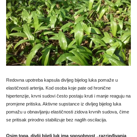
Redovna upotreba kapsula divljeg bijelog luka pomaže u
elastičnosti arterija. Kod osoba koje pate od hronične
hipertenzije, krvni sudovi često postaju kruti i manje reaguju na
promjene pritiska. Aktivne supstance iz divljeg bijelog luka
pomažu u obnavljanju elastičnosti zidova krvnih sudova, čime
se pritisak prirodno stabilizuje bez naglih oscilacija.
Osim toga, divlji bijeli luk ima sposobnost „razrjeđivanja