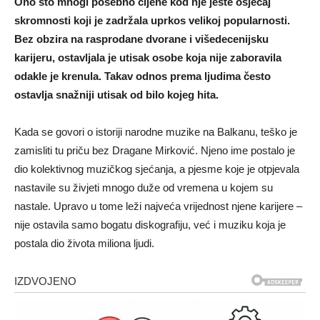
Ono što mnogi posebno cijene kod nje jeste osjećaj
skromnosti koji je zadržala uprkos velikoj popularnosti.
Bez obzira na rasprodane dvorane i višedecenijsku
karijeru, ostavljala je utisak osobe koja nije zaboravila
odakle je krenula. Takav odnos prema ljudima često
ostavlja snažniji utisak od bilo kojeg hita.
Kada se govori o istoriji narodne muzike na Balkanu, teško je
zamisliti tu priču bez Dragane Mirković. Njeno ime postalo je
dio kolektivnog muzičkog sjećanja, a pjesme koje je otpjevala
nastavile su živjeti mnogo duže od vremena u kojem su
nastale. Upravo u tome leži najveća vrijednost njene karijere –
nije ostavila samo bogatu diskografiju, već i muziku koja je
postala dio života miliona ljudi.