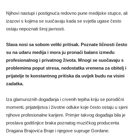
Njihovi nastupi i postignuća redovno pune medijske stupce, ali
izazovi s kojima se suočavaju kada se svjetla ugase često
ostaju nepoznati široj javnosti.
Slava nosi sa sobom veliki pritisak. Poznate ličnosti često
su na udaru medija i mora ju pronaći balans između
profesionalnog i privatnog života. Mnogi se suočavaju s
problemima poput stresa, nedostatka vremena za obitelj i
prijatelje te konstantnog pritiska da uvijek budu na visini
zadatka.
Iza glamuroznih događanja i crvenih tepiha kriju se porodični
momenti, prijateljstva i životne odluke koje često ostaju u sjeni
njihove profesionalne karijere. Primjer takvog događaja bila je
proslava godišnjice braka poznatog muzičkog producenta
Dragana Brajovića Braje i njegove supruge Gordane.