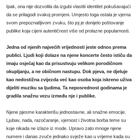
Ipak, ona nije dozvolila da izgubi vlastiti identitet pokušavajući
da se prilagodi svakoj promjeni. Umjesto toga ostala je vjerna
svom prepoznatljivom zvuku, što joj je donijelo poštovanje
publike koja cijeni autentičnost više od prolazne popularnosti.
Jedna od njenih najvećih vrijednosti jeste odnos prema
publici. Ljudi koji dolaze na njene koncerte često ističu da
imaju osjećaj kao da prisustvuju velikom porodičnom
okupljanju, a ne običnom nastupu. Dok pjeva, ne djeluje
kao nedostižna zvijezda već kao osoba koja iskreno uživa
dijeliti muziku sa ljudima. Ta neposrednost godinama je
gradila snažnu vezu između nje i publike.
Njene pjesme karakterišu jednostavne, ali snažne emocije.
Ljubav, nada, razočaranje, vjernost i životna borba teme su
koje nikada ne izlaze iz mode. Upravo zato mnoge njene
numere i danas zvuče jednako svježe kao u vrijeme kada su