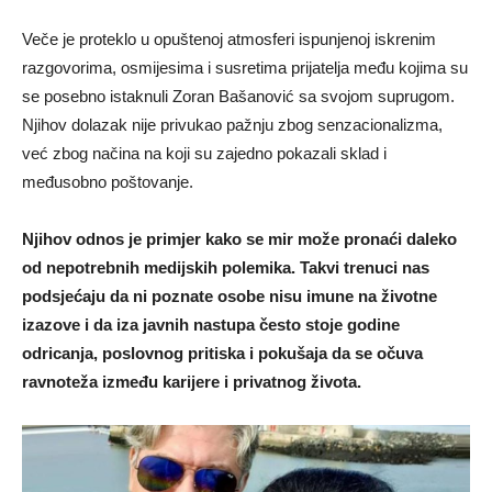
Veče je proteklo u opuštenoj atmosferi ispunjenoj iskrenim
razgovorima, osmijesima i susretima prijatelja među kojima su
se posebno istaknuli Zoran Bašanović sa svojom suprugom.
Njihov dolazak nije privukao pažnju zbog senzacionalizma,
već zbog načina na koji su zajedno pokazali sklad i
međusobno poštovanje.
Njihov odnos je primjer kako se mir može pronaći daleko
od nepotrebnih medijskih polemika. Takvi trenuci nas
podsjećaju da ni poznate osobe nisu imune na životne
izazove i da iza javnih nastupa često stoje godine
odricanja, poslovnog pritiska i pokušaja da se očuva
ravnoteža između karijere i privatnog života.