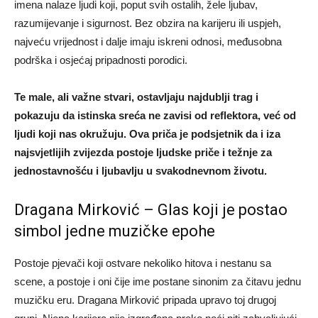
imena nalaze ljudi koji, poput svih ostalih, žele ljubav,
razumijevanje i sigurnost. Bez obzira na karijeru ili uspjeh,
najveću vrijednost i dalje imaju iskreni odnosi, međusobna
podrška i osjećaj pripadnosti porodici.
Te male, ali važne stvari, ostavljaju najdublji trag i
pokazuju da istinska sreća ne zavisi od reflektora, već od
ljudi koji nas okružuju. Ova priča je podsjetnik da i iza
najsvjetlijih zvijezda postoje ljudske priče i težnje za
jednostavnošću i ljubavlju u svakodnevnom životu.
Dragana Mirković – Glas koji je postao
simbol jedne muzičke epohe
Postoje pjevači koji ostvare nekoliko hitova i nestanu sa
scene, a postoje i oni čije ime postane sinonim za čitavu jednu
muzičku eru. Dragana Mirković pripada upravo toj drugoj