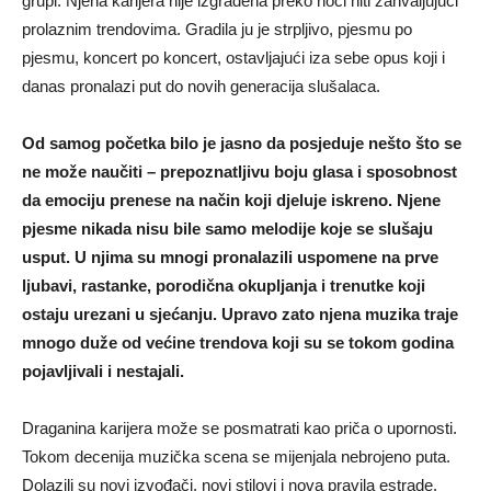
grupi. Njena karijera nije izgrađena preko noći niti zahvaljujući
prolaznim trendovima. Gradila ju je strpljivo, pjesmu po
pjesmu, koncert po koncert, ostavljajući iza sebe opus koji i
danas pronalazi put do novih generacija slušalaca.
Od samog početka bilo je jasno da posjeduje nešto što se
ne može naučiti – prepoznatljivu boju glasa i sposobnost
da emociju prenese na način koji djeluje iskreno. Njene
pjesme nikada nisu bile samo melodije koje se slušaju
usput. U njima su mnogi pronalazili uspomene na prve
ljubavi, rastanke, porodična okupljanja i trenutke koji
ostaju urezani u sjećanju. Upravo zato njena muzika traje
mnogo duže od većine trendova koji su se tokom godina
pojavljivali i nestajali.
Draganina karijera može se posmatrati kao priča o upornosti.
Tokom decenija muzička scena se mijenjala nebrojeno puta.
Dolazili su novi izvođači, novi stilovi i nova pravila estrade.