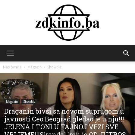
ZDK
Naslovnica
Magazin
Showbiz
INFO
Magazin
Showbiz
Draganin bivši sa novom suprugom u
javnosti Ceo Beograd gledao je u nju!!!
JELENA I TONI U TAJNOJ VEZI SVE
VRIJEME!!!Skandal koji je OD JUTROS