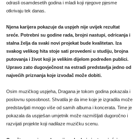
odrasli osamdesetih godina i mladi koji njegove pjesme
otkrivaju tek danas.
Njena karijera pokazuje da uspjeh nije uvijek rezultat
sreće. Potrebni su godine rada, brojni nastupi, odricanja i
stalna želja da svaki novi projekat bude kvalitetan. Iza
svakog velikog hita stoje sati provedeni u studiju, brojna
putovanja i život koji je velikim dijelom podređen publici.
Upravo zato dugovječnost na estradi predstavlja jedno od
najvećih priznanja koje izvođač može dobiti.
Osim muzičkog uspjeha, Dragana je tokom godina pokazala i
poslovnu sposobnost. Shvatila je da ime koje je izgradila može
predstavljati mnogo više od samih albuma i koncerata. Time je
pokazala da uspješan umjetnik može razmišljati dugoročno i
razvijati projekte koji nadilaze muzičku scenu.