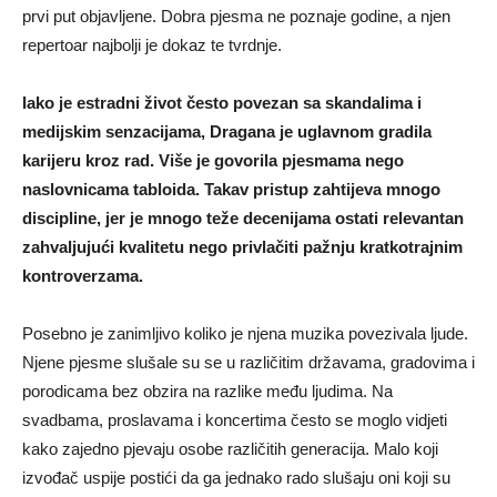
prvi put objavljene. Dobra pjesma ne poznaje godine, a njen
repertoar najbolji je dokaz te tvrdnje.
Iako je estradni život često povezan sa skandalima i
medijskim senzacijama, Dragana je uglavnom gradila
karijeru kroz rad. Više je govorila pjesmama nego
naslovnicama tabloida. Takav pristup zahtijeva mnogo
discipline, jer je mnogo teže decenijama ostati relevantan
zahvaljujući kvalitetu nego privlačiti pažnju kratkotrajnim
kontroverzama.
Posebno je zanimljivo koliko je njena muzika povezivala ljude.
Njene pjesme slušale su se u različitim državama, gradovima i
porodicama bez obzira na razlike među ljudima. Na
svadbama, proslavama i koncertima često se moglo vidjeti
kako zajedno pjevaju osobe različitih generacija. Malo koji
izvođač uspije postići da ga jednako rado slušaju oni koji su