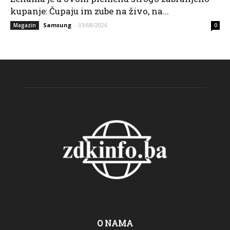
kupanje: Čupaju im zube na živo, na...
Samsung
-
03/08/2026
Magazin
0
O NAMA