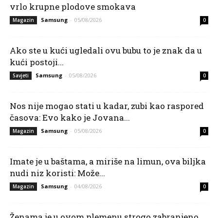
vrlo krupne plodove smokava
Samsung
-
05/08/2026
Magazin
0
Ako ste u kući ugledali ovu bubu to je znak da u
kući postoji...
Samsung
-
05/08/2026
Savjeti
0
Nos nije mogao stati u kadar, zubi kao raspored
časova: Evo kako je Jovana...
Samsung
-
05/08/2026
Magazin
0
Imate je u baštama, a miriše na limun, ova biljka
nudi niz koristi: Može...
Samsung
-
04/08/2026
Magazin
0
Ženama je u ovom plemenu strogo zabranjeno