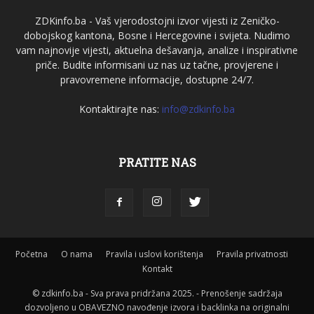
ZDKinfo.ba - Vaš vjerodostojni izvor vijesti iz Zeničko-
dobojskog kantona, Bosne i Hercegovine i svijeta. Nudimo
vam najnovije vijesti, aktuelna dešavanja, analize i inspirativne
priče. Budite informisani uz nas uz tačne, provjerene i
pravovremene informacije, dostupne 24/7.
Kontaktirajte nas:
info@zdkinfo.ba
PRATITE NAS
Početna
O nama
Pravila i uslovi korištenja
Pravila privatnosti
Kontakt
© zdkinfo.ba - Sva prava pridržana 2025. - Prenošenje sadržaja
dozvoljeno u OBAVEZNO navođenje izvora i backlinka na originalni