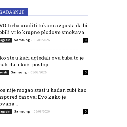
SADAŠNJE
VO treba uraditi tokom avgusta da bi
obili vrlo krupne plodove smokava
Samsung
-
05/08/2026
agazin
0
ko ste u kući ugledali ovu bubu to je
nak da u kući postoji...
Samsung
-
05/08/2026
avjeti
0
os nije mogao stati u kadar, zubi kao
aspored časova: Evo kako je
ovana...
Samsung
-
05/08/2026
agazin
0