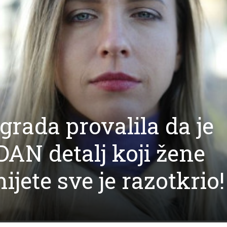
grada provalila da je
AN detalj koji žene
ijete sve je razotkrio!