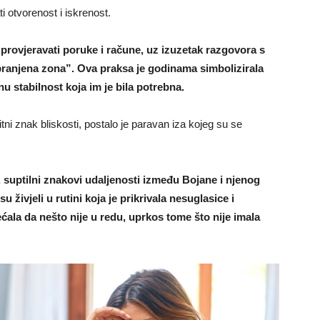
i otvorenost i iskrenost.
rovjeravati poruke i račune, uz izuzetak razgovora s
zabranjena zona”. Ova praksa je godinama simbolizirala
nu stabilnost koja im je bila potrebna.
ni znak bliskosti, postalo je paravan iza kojeg su se
, suptilni znakovi udaljenosti između Bojane i njenog
 živjeli u rutini koja je prikrivala nesuglasice i
ćala da nešto nije u redu, uprkos tome što nije imala