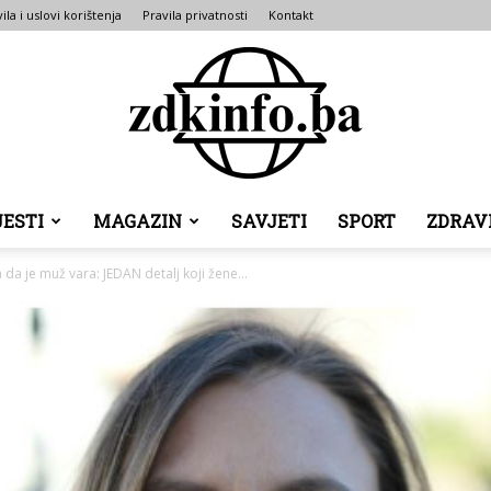
ila i uslovi korištenja
Pravila privatnosti
Kontakt
JESTI
MAGAZIN
SAVJETI
SPORT
ZDRAV
ZDK
da je muž vara: JEDAN detalj koji žene...
INFO