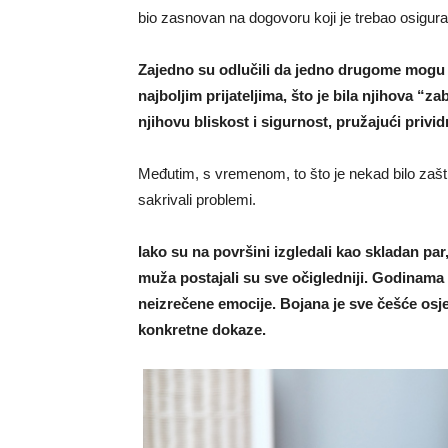
bio zasnovan na dogovoru koji je trebao osigurat
Zajedno su odlučili da jedno drugome mogu p
najboljim prijateljima, što je bila njihova “
njihovu bliskost i sigurnost, pružajući privid
Međutim, s vremenom, to što je nekad bilo zaštit
sakrivali problemi.
Iako su na površini izgledali kao skladan par
muža postajali su sve očigledniji. Godinama su
neizrečene emocije. Bojana je sve češće osje
konkretne dokaze.