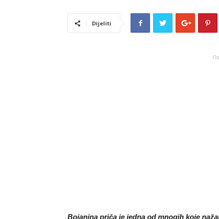
Dijeliti
Og
Bojanina priča je jedna od mnogih koje nažal