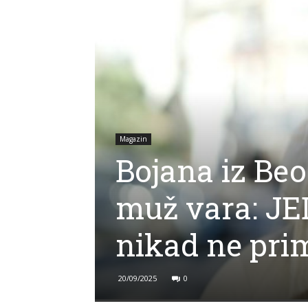
Magazin
Bojana iz Beo
muž vara: JED
nikad ne prim
20/09/2025
0