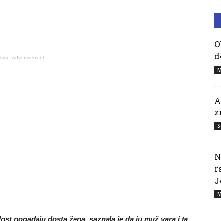
O
d
lasi - Advertisement
M
A
z
S
N
r
J
M
ost pogađaju dosta žena, saznala je da ju muž vara i ta