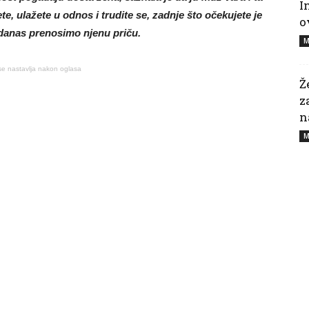
I
te, ulažete u odnos i trudite se, zadnje što očekujete je
o
 danas prenosimo njenu priču.
M
se nastavlja nakon oglasa
Ž
z
n
M