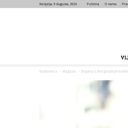
Nedjelja, 9 Augusta, 2026
Početna
O nama
Prav
VI
Naslovnica
Magazin
Bojana iz Beograda provalila 