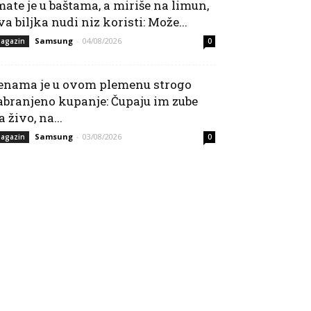
mate je u baštama, a miriše na limun,
va biljka nudi niz koristi: Može...
Samsung
-
04/08/2026
agazin
0
enama je u ovom plemenu strogo
abranjeno kupanje: Čupaju im zube
a živo, na...
Samsung
-
03/08/2026
agazin
0