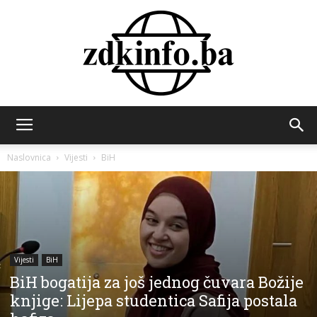
ZDK
Naslovnica
Vijesti
BiH
INFO
Vijesti
BiH
BiH bogatija za još jednog čuvara Božije
knjige: Lijepa studentica Safija postala