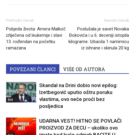
Prethodni članak
Naredni članak
Pobjeda života: Amera Malkoč
Poslušala je savet Novaka
izliječena od leukemije i slavi
Đokovića i u 6. deceniji istopila
13. rođendan na početku
kilograme: Izbacila 1 namirnicu
ramazana
iz ishrane i skinula 20 kg
POVEZANI ČLANCI
VIŠE OD AUTORA
Skandal na Drini dobio novi epilog:
Izetbegović uputio oštru poruku
vlastima, ovo neće proći bez
BiH
posljedica
UDARNA VEST! HITNO SE POVLAČI
PROIZVOD ZA DECU – ukoliko ovo
imate kod kuće odmah BACITE U