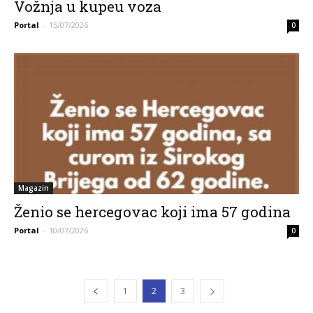
Vožnja u kupeu voza
Portal
-
15/07/2026
0
Magazin
Ženio se hercegovac koji ima 57 godina
Portal
-
10/07/2026
0
1
2
3