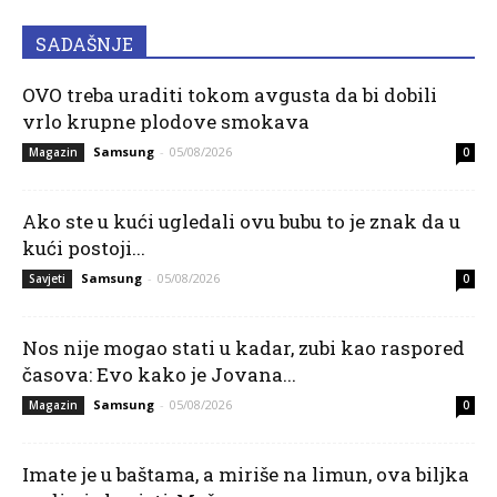
SADAŠNJE
OVO treba uraditi tokom avgusta da bi dobili
vrlo krupne plodove smokava
Samsung
-
05/08/2026
Magazin
0
Ako ste u kući ugledali ovu bubu to je znak da u
kući postoji...
Samsung
-
05/08/2026
Savjeti
0
Nos nije mogao stati u kadar, zubi kao raspored
časova: Evo kako je Jovana...
Samsung
-
05/08/2026
Magazin
0
Imate je u baštama, a miriše na limun, ova biljka