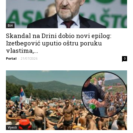
BiH
Skandal na Drini dobio novi epilog:
Izetbegović uputio oštru poruku
vlastima,...
Portal
-
21/07/2026
0
Vijesti