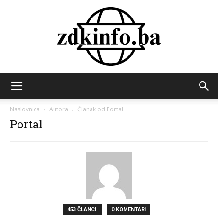
ZDK
Naslovnica
Autora
Članak od Portal
Portal
INFO
453 ČLANCI
0 KOMENTARI