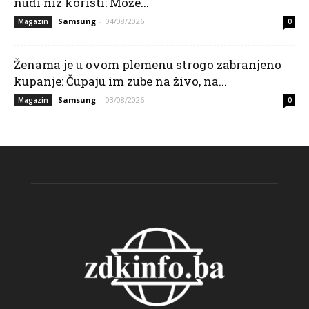
nudi niz koristi: Može...
Samsung
-
04/08/2026
Magazin
0
Ženama je u ovom plemenu strogo zabranjeno
kupanje: Čupaju im zube na živo, na...
Samsung
-
03/08/2026
Magazin
0