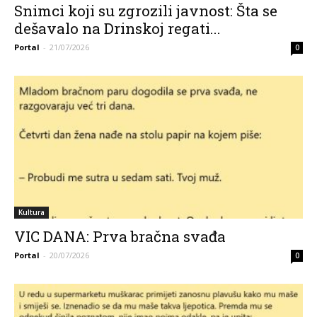
Snimci koji su zgrozili javnost: Šta se
dešavalo na Drinskoj regati...
Portal
-
21/07/2026
0
Kultura
VIC DANA: Prva bračna svađa
Portal
-
20/07/2026
0