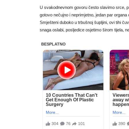
U svakodnevnom govoru često slavimo srce, plu
gotovo nečujno i neprimjetno, jedan par organa 
Smješteni duboko u trbušnoj šupljini, ovi tihi ču
snaga oslabi, posljedice osjetimo širom tijela, ne