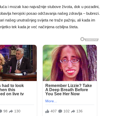
ća i mozak kao najvažnije stubove života, dok u pozadini,
obavlja herojski posao održavanja našeg zdravlja – bubrezi.
vari našeg unutrašnjeg svijeta ne traže pažnju, ali kada im
rijetko tek kada je već načinjena ozbiljna šteta.