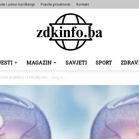
ila i uslovi korištenja
Pravila privatnosti
Kontakt
JESTI
MAGAZIN
SAVJETI
SPORT
ZDRAV
ZDK
VAM BUBREZI U PROBLEMU – broj 5...
INFO