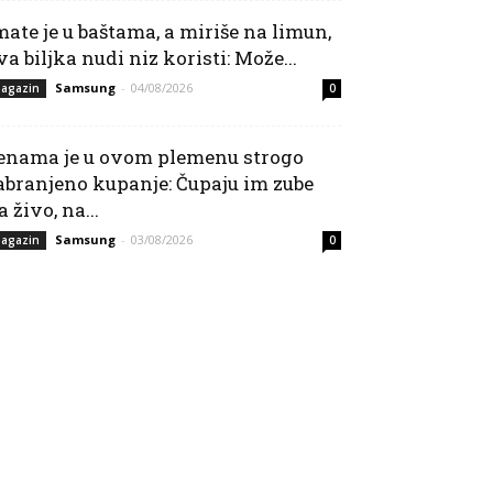
mate je u baštama, a miriše na limun,
va biljka nudi niz koristi: Može...
Samsung
-
04/08/2026
agazin
0
enama je u ovom plemenu strogo
abranjeno kupanje: Čupaju im zube
a živo, na...
Samsung
-
03/08/2026
agazin
0