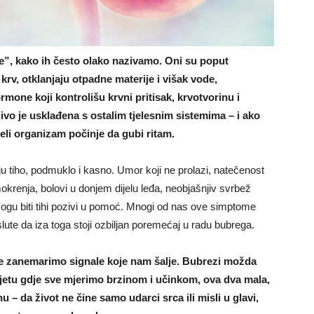
”, kako ih često olako nazivamo. Oni su poput
 krv, otklanjaju otpadne materije i višak vode,
rmone koji kontrolišu krvni pritisak, krvotvorinu i
ljivo je usklađena s ostalim tjelesnim sistemima – i ako
li organizam počinje da gubi ritam.
aju tiho, podmuklo i kasno. Umor koji ne prolazi, natečenost
i mokrenja, bolovi u donjem dijelu leđa, neobjašnjiv svrbež
mogu biti tihi pozivi u pomoć. Mnogi od nas ove simptome
 slute da iza toga stoji ozbiljan poremećaj u radu bubrega.
 ne zanemarimo signale koje nam šalje. Bubrezi možda
vijetu gdje sve mjerimo brzinom i učinkom, ova dva mala,
 – da život ne čine samo udarci srca ili misli u glavi,