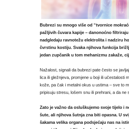
Bubrezi su mnogo više od “tvornice mokraće
pažljivih čuvara kapije – danonoćno filtriraju
nadgledaju ravnotežu elektrolita i nadziru ho
čvrstinu kostiju. Svaka njihova funkcija briž
jedan zupčanik u tom mehanizmu zakaže, cije
Nažalost, signali da bubrezi pate često se javlj
lica ili gležnjeva, promjene u boji ili učestalost
kože, pa čak i metalni okus u ustima – sve to 
pripisuju stresu, lošem snu ili prehrani, a da ne
Zato je važno da osluškujemo svoje tijelo i
šute, ali njihova šutnja zna biti opasna. U s
šakama velika organa podsjećaju nas na istinu