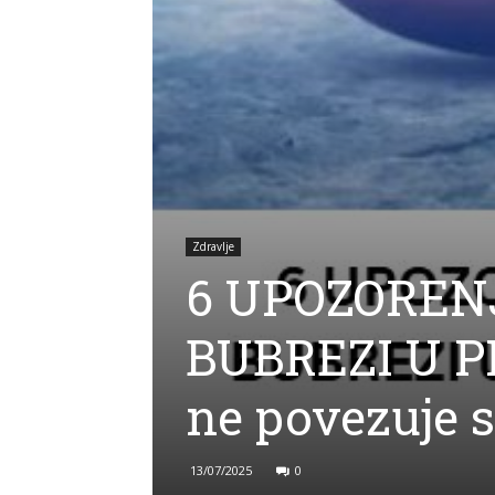
Zdravlje
6 UPOZOREN
BUBREZI U P
ne povezuje s
13/07/2025
0