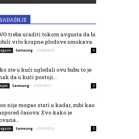
SADAŠNJE
VO treba uraditi tokom avgusta da bi
obili vrlo krupne plodove smokava
Samsung
-
05/08/2026
agazin
0
ko ste u kući ugledali ovu bubu to je
nak da u kući postoji...
Samsung
-
05/08/2026
avjeti
0
os nije mogao stati u kadar, zubi kao
aspored časova: Evo kako je
ovana...
Samsung
-
05/08/2026
agazin
0