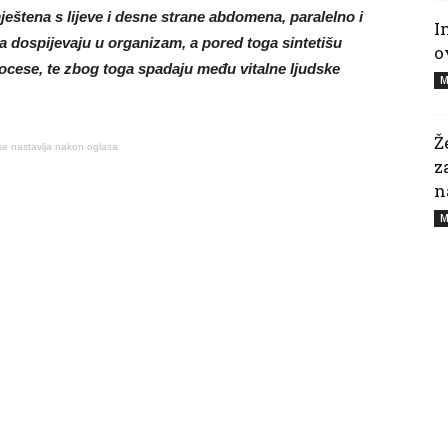
ještena s lijeve i desne strane abdomena, paralelno i
I
oja dospijevaju u organizam, a pored toga sintetišu
o
ocese, te zbog toga spadaju među vitalne ljudske
M
Ž
se nastavlja nakon oglasa
z
n
M