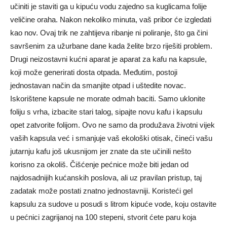
učiniti je staviti ga u kipuću vodu zajedno sa kuglicama folije
veličine oraha. Nakon nekoliko minuta, vaš pribor će izgledati
kao nov. Ovaj trik ne zahtijeva ribanje ni poliranje, što ga čini
savršenim za užurbane dane kada želite brzo riješiti problem.
Drugi neizostavni kućni aparat je aparat za kafu na kapsule,
koji može generirati dosta otpada. Međutim, postoji
jednostavan način da smanjite otpad i uštedite novac.
Iskorištene kapsule ne morate odmah baciti. Samo uklonite
foliju s vrha, izbacite stari talog, sipajte novu kafu i kapsulu
opet zatvorite folijom. Ovo ne samo da produžava životni vijek
vaših kapsula već i smanjuje vaš ekološki otisak, čineći vašu
jutarnju kafu još ukusnijom jer znate da ste učinili nešto
korisno za okoliš. Čišćenje pećnice može biti jedan od
najdosadnijih kućanskih poslova, ali uz pravilan pristup, taj
zadatak može postati znatno jednostavniji. Koristeći gel
kapsulu za sudove u posudi s litrom kipuće vode, koju ostavite
u pećnici zagrijanoj na 100 stepeni, stvorit ćete paru koja