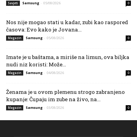
Samsung
-
05/08/2026
Savjeti
0
Nos nije mogao stati u kadar, zubi kao raspored
časova: Evo kako je Jovana...
Samsung
-
05/08/2026
Magazin
0
Imate je u baštama, a miriše na limun, ova biljka
nudi niz koristi: Može...
Samsung
-
04/08/2026
Magazin
0
Ženama je u ovom plemenu strogo zabranjeno
kupanje: Čupaju im zube na živo, na...
Samsung
-
03/08/2026
Magazin
0