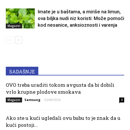
Imate je u baštama, a miriše na limun,
ova biljka nudi niz koristi: Može pomoći
kod nesanice, anksioznosti i varenja
Magazin
SADAŠNJE
OVO treba uraditi tokom avgusta da bi dobili
vrlo krupne plodove smokava
Samsung
-
05/08/2026
Magazin
0
Ako ste u kući ugledali ovu bubu to je znak da u
kući postoji...