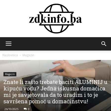
ZDK
Naslovnica
Magazin
INFO
Magazin
Znate li zašto trebate baciti ALUMINIJ u
kipuću vodu? Jedna iskusna domaćica
mi je savjetovala da to uradim i to je
savršena pomoć u domaćinstvu!
26/10/2025
0