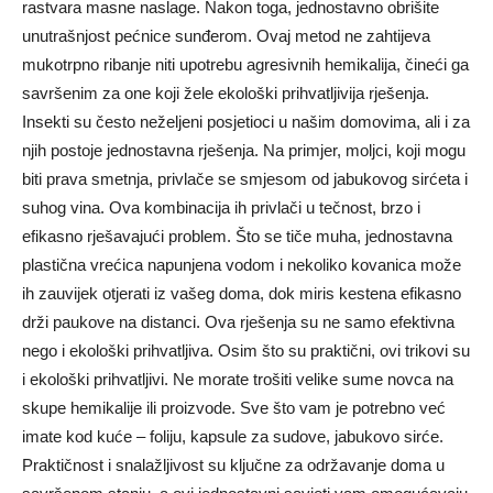
rastvara masne naslage. Nakon toga, jednostavno obrišite
unutrašnjost pećnice sunđerom. Ovaj metod ne zahtijeva
mukotrpno ribanje niti upotrebu agresivnih hemikalija, čineći ga
savršenim za one koji žele ekološki prihvatljivija rješenja.
Insekti su često neželjeni posjetioci u našim domovima, ali i za
njih postoje jednostavna rješenja. Na primjer, moljci, koji mogu
biti prava smetnja, privlače se smjesom od jabukovog sirćeta i
suhog vina. Ova kombinacija ih privlači u tečnost, brzo i
efikasno rješavajući problem. Što se tiče muha, jednostavna
plastična vrećica napunjena vodom i nekoliko kovanica može
ih zauvijek otjerati iz vašeg doma, dok miris kestena efikasno
drži paukove na distanci. Ova rješenja su ne samo efektivna
nego i ekološki prihvatljiva. Osim što su praktični, ovi trikovi su
i ekološki prihvatljivi. Ne morate trošiti velike sume novca na
skupe hemikalije ili proizvode. Sve što vam je potrebno već
imate kod kuće – foliju, kapsule za sudove, jabukovo sirće.
Praktičnost i snalažljivost su ključne za održavanje doma u