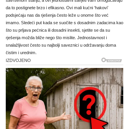
savršenom stanju, a ovi jednostavni savjeti vam omogućavaju
da to postignete brzo i efikasno. Ovi mali kućni ‘hakovi’
podsjećaju nas da rješenja često leže u onome što već
imamo. Sledeći put kada se suočite s dosadnim zadacima kao
što su prljava pećnica ili dosadni insekti, sjetite se da su
rješenja možda bliže nego što mislite. Jednostavnost i
snalažljivost često su najbolji saveznici u održavanju doma
čistim i urednim.