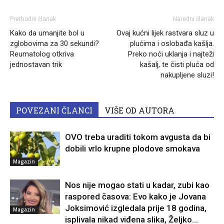
Prethodni članak
Naredni članak
Kako da umanjite bol u
Ovaj kućni lijek rastvara sluz u
zglobovima za 30 sekundi?
plućima i oslobađa kašlja.
Reumatolog otkriva
Preko noći uklanja i najteži
jednostavan trik
kašalj, te čisti pluća od
nakupljene sluzi!
POVEZANI ČLANCI
VIŠE OD AUTORA
OVO treba uraditi tokom avgusta da bi
dobili vrlo krupne plodove smokava
Magazin
Nos nije mogao stati u kadar, zubi kao
raspored časova: Evo kako je Jovana
Joksimović izgledala prije 18 godina,
Magazin
isplivala nikad viđena slika, Željko...