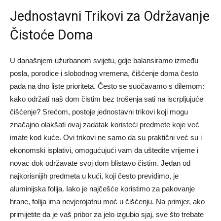
Jednostavni Trikovi za Održavanje
Čistoće Doma
U današnjem užurbanom svijetu, gdje balansiramo između
posla, porodice i slobodnog vremena, čišćenje doma često
pada na dno liste prioriteta. Često se suočavamo s dilemom:
kako održati naš dom čistim bez trošenja sati na iscrpljujuće
čišćenje? Srećom, postoje jednostavni trikovi koji mogu
značajno olakšati ovaj zadatak koristeći predmete koje već
imate kod kuće. Ovi trikovi ne samo da su praktični već su i
ekonomski isplativi, omogućujući vam da uštedite vrijeme i
novac dok održavate svoj dom blistavo čistim. Jedan od
najkorisnijih predmeta u kući, koji često previdimo, je
aluminijska folija. Iako je najčešće koristimo za pakovanje
hrane, folija ima nevjerojatnu moć u čišćenju. Na primjer, ako
primijetite da je vaš pribor za jelo izgubio sjaj, sve što trebate