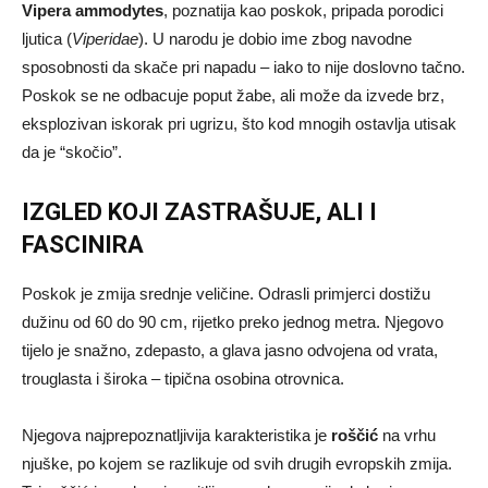
Vipera ammodytes
, poznatija kao poskok, pripada porodici
ljutica (
Viperidae
). U narodu je dobio ime zbog navodne
sposobnosti da skače pri napadu – iako to nije doslovno tačno.
Poskok se ne odbacuje poput žabe, ali može da izvede brz,
eksplozivan iskorak pri ugrizu, što kod mnogih ostavlja utisak
da je “skočio”.
IZGLED KOJI ZASTRAŠUJE, ALI I
FASCINIRA
Poskok je zmija srednje veličine. Odrasli primjerci dostižu
dužinu od 60 do 90 cm, rijetko preko jednog metra. Njegovo
tijelo je snažno, zdepasto, a glava jasno odvojena od vrata,
trouglasta i široka – tipična osobina otrovnica.
Njegova najprepoznatljivija karakteristika je
roščić
na vrhu
njuške, po kojem se razlikuje od svih drugih evropskih zmija.