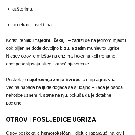
gušterima,
ponekad i insektima.
Koristi tehniku
“sjedni i čekaj”
– zadrži se na jednom mjestu
dok plijen ne dođe dovoljno blizu, a zatim munjevito ugrize.
Njegov otrov je mješavina enzima i toksina koji trenutno
onesposobljavaju plijen i započinju varenje.
Poskok je
najotrovnija zmija Evrope
, ali nije agresivna.
Većina napada na ljude događa se slučajno – kada je osoba
nehotice uznemiri, stane na nju, pokuša da je dotakne ili
podigne.
OTROV I POSLJEDICE UGRIZA
Otrov poskoka je
hemotoksičan
– djeluje razarajući na krv i