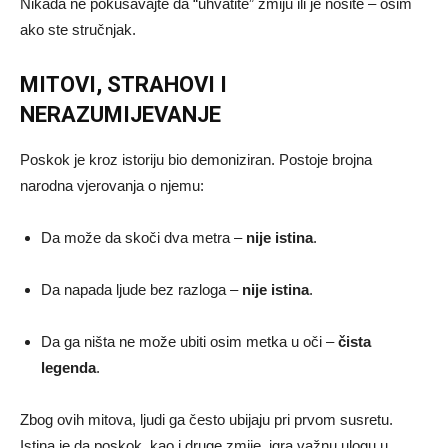
Nikada ne pokušavajte da “uhvatite” zmiju ili je nosite – osim
ako ste stručnjak.
MITOVI, STRAHOVI I
NERAZUMIJEVANJE
Poskok je kroz istoriju bio demoniziran. Postoje brojna
narodna vjerovanja o njemu:
Da može da skoči dva metra –
nije istina
.
Da napada ljude bez razloga –
nije istina
.
Da ga ništa ne može ubiti osim metka u oči –
čista
legenda
.
Zbog ovih mitova, ljudi ga često ubijaju pri prvom susretu.
Istina je da poskok, kao i druge zmije, igra važnu ulogu u