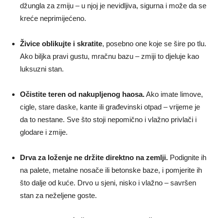
džungla za zmiju – u njoj je nevidljiva, sigurna i može da se
kreće neprimijećeno.
Živice oblikujte i skratite
, posebno one koje se šire po tlu.
Ako biljka pravi gustu, mračnu bazu – zmiji to djeluje kao
luksuzni stan.
Očistite teren od nakupljenog haosa.
Ako imate limove,
cigle, stare daske, kante ili građevinski otpad – vrijeme je
da to nestane. Sve što stoji nepomično i vlažno privlači i
glodare i zmije.
Drva za loženje ne držite direktno na zemlji.
Podignite ih
na palete, metalne nosače ili betonske baze, i pomjerite ih
što dalje od kuće. Drvo u sjeni, nisko i vlažno – savršen
stan za neželjene goste.