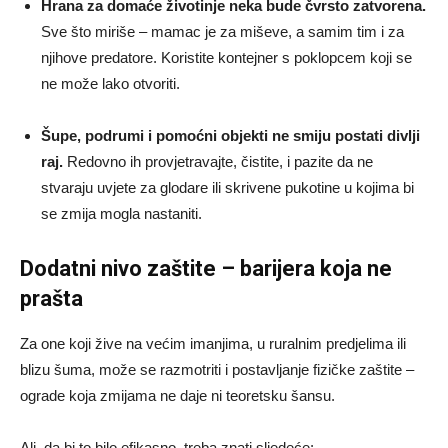
Hrana za domaće životinje neka bude čvrsto zatvorena.
Sve što miriše – mamac je za miševe, a samim tim i za
njihove predatore. Koristite kontejner s poklopcem koji se
ne može lako otvoriti.
Šupe, podrumi i pomoćni objekti ne smiju postati divlji
raj.
Redovno ih provjetravajte, čistite, i pazite da ne
stvaraju uvjete za glodare ili skrivene pukotine u kojima bi
se zmija mogla nastaniti.
Dodatni nivo zaštite – barijera koja ne
prašta
Za one koji žive na većim imanjima, u ruralnim predjelima ili
blizu šuma, može se razmotriti i postavljanje fizičke zaštite –
ograde koja zmijama ne daje ni teoretsku šansu.
Ali, da bi to bilo efikasno, treba znati sljedeće: