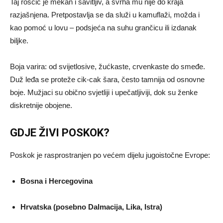
Taj roščić je mekan i savitljiv, a svrha mu nije do kraja
razjašnjena. Pretpostavlja se da služi u kamuflaži, možda i
kao pomoć u lovu – podsjeća na suhu grančicu ili izdanak
biljke.
Boja varira: od svijetlosive, žućkaste, crvenkaste do smeđe.
Duž leđa se proteže cik-cak šara, često tamnija od osnovne
boje. Mužjaci su obično svjetliji i upečatljiviji, dok su ženke
diskretnije obojene.
GDJE ŽIVI POSKOK?
Poskok je rasprostranjen po većem dijelu jugoistočne Evrope:
Bosna i Hercegovina
Hrvatska (posebno Dalmacija, Lika, Istra)