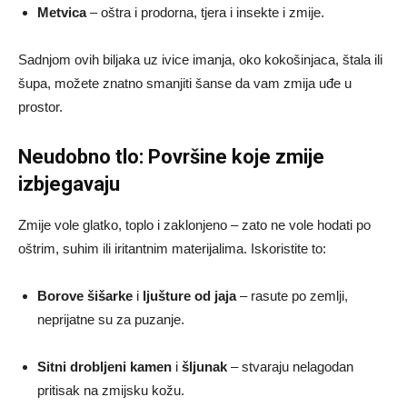
Metvica
– oštra i prodorna, tjera i insekte i zmije.
Sadnjom ovih biljaka uz ivice imanja, oko kokošinjaca, štala ili
šupa, možete znatno smanjiti šanse da vam zmija uđe u
prostor.
Neudobno tlo: Površine koje zmije
izbjegavaju
Zmije vole glatko, toplo i zaklonjeno – zato ne vole hodati po
oštrim, suhim ili iritantnim materijalima. Iskoristite to:
Borove šišarke
i
ljušture od jaja
– rasute po zemlji,
neprijatne su za puzanje.
Sitni drobljeni kamen
i
šljunak
– stvaraju nelagodan
pritisak na zmijsku kožu.