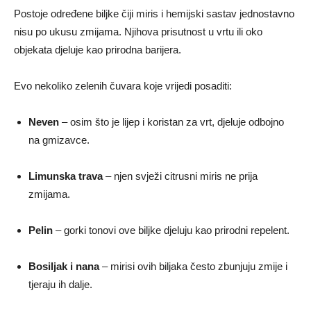
Postoje određene biljke čiji miris i hemijski sastav jednostavno
nisu po ukusu zmijama. Njihova prisutnost u vrtu ili oko
objekata djeluje kao prirodna barijera.
Evo nekoliko zelenih čuvara koje vrijedi posaditi:
Neven
– osim što je lijep i koristan za vrt, djeluje odbojno
na gmizavce.
Limunska trava
– njen svježi citrusni miris ne prija
zmijama.
Pelin
– gorki tonovi ove biljke djeluju kao prirodni repelent.
Bosiljak i nana
– mirisi ovih biljaka često zbunjuju zmije i
tjeraju ih dalje.