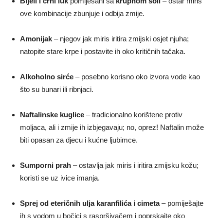
Bijeli i crni luk
pomiješani sa
krupnom soli
– oštar miris
ove kombinacije zbunjuje i odbija zmije.
Amonijak
– njegov jak miris iritira zmijski osjet njuha;
natopite stare krpe i postavite ih oko kritičnih tačaka.
Alkoholno sirće
– posebno korisno oko izvora vode kao
što su bunari ili ribnjaci.
Naftalinske kuglice
– tradicionalno korištene protiv
moljaca, ali i zmije ih izbjegavaju; no, oprez! Naftalin može
biti opasan za djecu i kućne ljubimce.
Sumporni prah
– ostavlja jak miris i iritira zmijsku kožu;
koristi se uz ivice imanja.
Sprej od eteričnih ulja karanfilića i cimeta
– pomiješajte
ih s vodom u bočici s raspršivačem i poprskajte oko