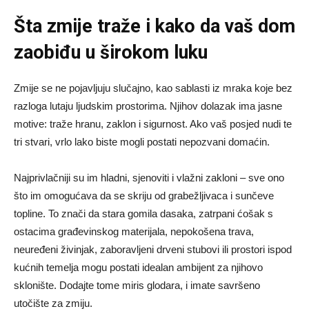
Šta zmije traže i kako da vaš dom
zaobiđu u širokom luku
Zmije se ne pojavljuju slučajno, kao sablasti iz mraka koje bez
razloga lutaju ljudskim prostorima. Njihov dolazak ima jasne
motive: traže hranu, zaklon i sigurnost. Ako vaš posjed nudi te
tri stvari, vrlo lako biste mogli postati nepozvani domaćin.
Najprivlačniji su im hladni, sjenoviti i vlažni zakloni – sve ono
što im omogućava da se skriju od grabežljivaca i sunčeve
topline. To znači da stara gomila dasaka, zatrpani ćošak s
ostacima građevinskog materijala, nepokošena trava,
neuređeni živinjak, zaboravljeni drveni stubovi ili prostori ispod
kućnih temelja mogu postati idealan ambijent za njihovo
sklonište. Dodajte tome miris glodara, i imate savršeno
utočište za zmiju.