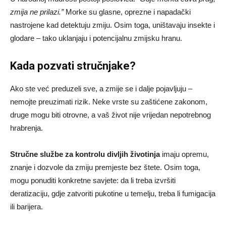
zmija ne prilazi.”
Morke su glasne, oprezne i napadački
nastrojene kad detektuju zmiju. Osim toga, uništavaju insekte i
glodare – tako uklanjaju i potencijalnu zmijsku hranu.
Kada pozvati stručnjake?
Ako ste već preduzeli sve, a zmije se i dalje pojavljuju –
nemojte preuzimati rizik. Neke vrste su zaštićene zakonom,
druge mogu biti otrovne, a vaš život nije vrijedan nepotrebnog
hrabrenja.
Stručne službe za kontrolu divljih životinja
imaju opremu,
znanje i dozvole da zmiju premjeste bez štete. Osim toga,
mogu ponuditi konkretne savjete: da li treba izvršiti
deratizaciju, gdje zatvoriti pukotine u temelju, treba li fumigacija
ili barijera.