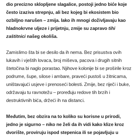
dio precizno sklopljene slagalice, postoji jedno biće koje
često izaziva strepnju, ali bez kojeg bi ekosistem bio
ozbiljno narušen – zmija. Iako ih mnogi doživljavaju kao
hladnokrvne uljeze i prijetnju, zmije su zapravo
tihi
zaštitnici
našeg okoliša.
Zamislimo šta bi se desilo da ih nema. Bez prisustva ovih
lukavih i vještih lovaca, broj miševa, pacova i drugih sitnih
štetočina bi naglo porastao. Njihove kolonije bi se proširile kroz
podrume, šupe, silose i ambare, praveći pustoš u žitnicama,
uništavajući usjeve i prenoseći bolesti. Zmije, bez riječi i buke,
održavaju tu ravnotežu – proređuju redove tih brzih i
destruktivnih bića, držeći ih na distanci.
Međutim, bez obzira na to koliko su korisne u prirodi,
jedno je sigurno – niko ne želi da ih vidi kako klize kroz
dvorište, proviruju ispod stepenica ili se pojavljuju u