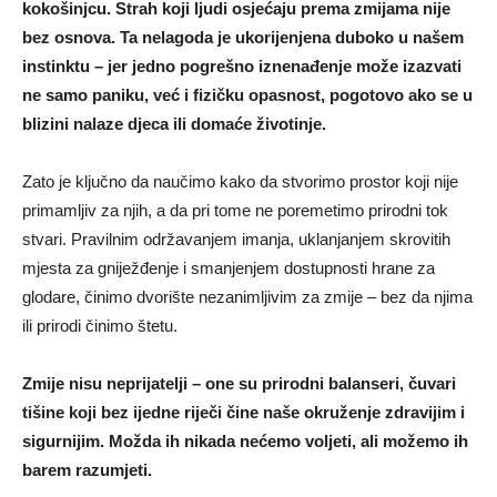
kokošinjcu. Strah koji ljudi osjećaju prema zmijama nije
bez osnova. Ta nelagoda je ukorijenjena duboko u našem
instinktu – jer jedno pogrešno iznenađenje može izazvati
ne samo paniku, već i fizičku opasnost, pogotovo ako se u
blizini nalaze djeca ili domaće životinje.
Zato je ključno da naučimo kako da stvorimo prostor koji nije
primamljiv za njih, a da pri tome ne poremetimo prirodni tok
stvari. Pravilnim održavanjem imanja, uklanjanjem skrovitih
mjesta za gniježđenje i smanjenjem dostupnosti hrane za
glodare, činimo dvorište nezanimljivim za zmije – bez da njima
ili prirodi činimo štetu.
Zmije nisu neprijatelji – one su prirodni balanseri, čuvari
tišine koji bez ijedne riječi čine naše okruženje zdravijim i
sigurnijim. Možda ih nikada nećemo voljeti, ali možemo ih
barem razumjeti.