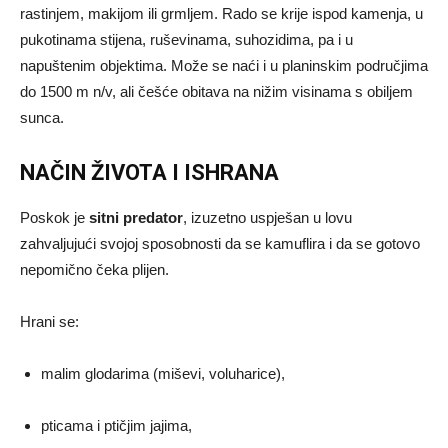
rastinjem, makijom ili grmljem. Rado se krije ispod kamenja, u
pukotinama stijena, ruševinama, suhozidima, pa i u
napuštenim objektima. Može se naći i u planinskim područjima
do 1500 m n/v, ali češće obitava na nižim visinama s obiljem
sunca.
NAČIN ŽIVOTA I ISHRANA
Poskok je
sitni predator
, izuzetno uspješan u lovu
zahvaljujući svojoj sposobnosti da se kamuflira i da se gotovo
nepomično čeka plijen.
Hrani se:
malim glodarima (miševi, voluharice),
pticama i ptičjim jajima,