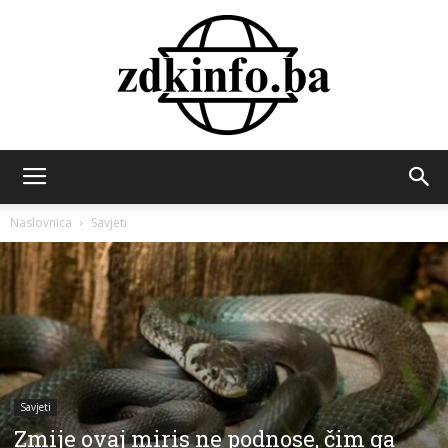
ZDK
Naslovnica
Savjeti
INFO
Savjeti
Zmije ovaj miris ne podnose, čim ga