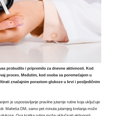
 vas probudilo i pripremilo za dnevne aktivnosti. Kod
e ovaj proces. Međutim, kod osoba sa poremećajem u
tirati značajnim porastom glukoze u krvi i posljedičnim
njem je uspostavljanje pravilne jutarnje rutine koja uključuje
a dr. Maheša DM, samo pet minuta jutarnjeg kretanja može
lukoze. Ova kratka rutina može uključivati aktivnosti