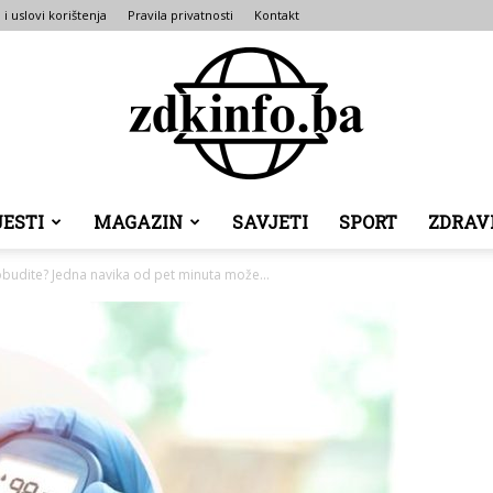
 i uslovi korištenja
Pravila privatnosti
Kontakt
JESTI
MAGAZIN
SAVJETI
SPORT
ZDRAV
ZDK
obudite? Jedna navika od pet minuta može...
INFO