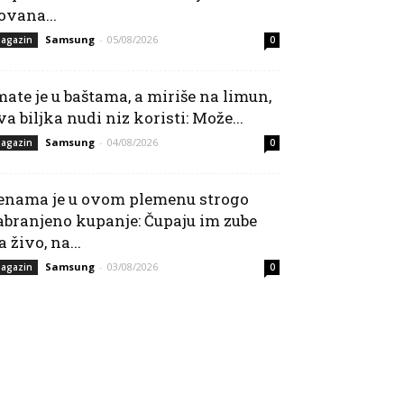
ovana...
Samsung
-
05/08/2026
agazin
0
mate je u baštama, a miriše na limun,
va biljka nudi niz koristi: Može...
Samsung
-
04/08/2026
agazin
0
enama je u ovom plemenu strogo
abranjeno kupanje: Čupaju im zube
a živo, na...
Samsung
-
03/08/2026
agazin
0