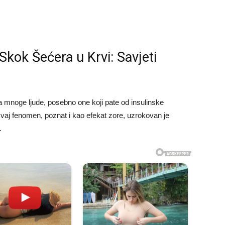
 Skok Šećera u Krvi: Savjeti
za mnoge ljude, posebno one koji pate od insulinske
. Ovaj fenomen, poznat i kao efekat zore, uzrokovan je
.