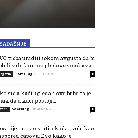
SADAŠNJE
VO treba uraditi tokom avgusta da bi
obili vrlo krupne plodove smokava
Samsung
-
05/08/2026
agazin
0
ko ste u kući ugledali ovu bubu to je
nak da u kući postoji...
Samsung
-
05/08/2026
avjeti
0
os nije mogao stati u kadar, zubi kao
aspored časova: Evo kako je