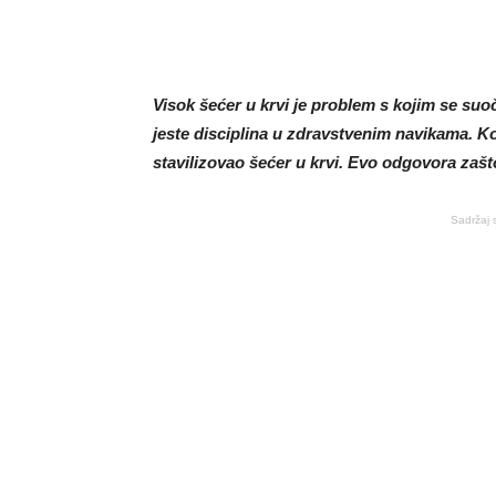
Visok šećer u krvi je problem s kojim se suo
jeste disciplina u zdravstvenim navikama. Kor
stavilizovao šećer u krvi. Evo odgovora zašto
Sadržaj 