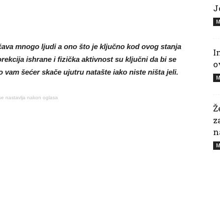
J
M
čava mnogo ljudi a ono što je ključno kod ovog stanja
I
ekcija ishrane i fizička aktivnost su ključni da bi se
o
 vam šećer skače ujutru natašte iako niste ništa jeli.
M
se nastavlja nakon oglasa
Ž
z
n
M