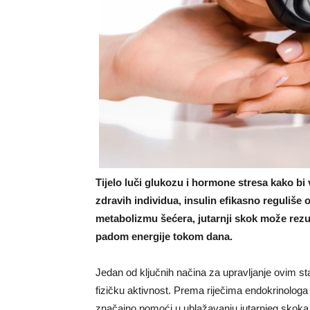
Tijelo luči glukozu i hormone stresa kako bi
zdravih individua, insulin efikasno reguliš
metabolizmu šećera, jutarnji skok može rezul
padom energije tokom dana.
Jedan od ključnih načina za upravljanje ovim sta
fizičku aktivnost. Prema riječima endokrinolog
značajno pomoći u ublažavanju jutarnjeg skoka g