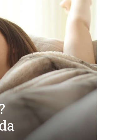
?
 da