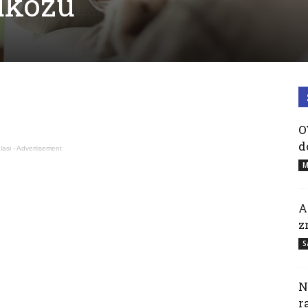
lukozu
O
d
lasi - Advertisement
M
A
z
S
N
r