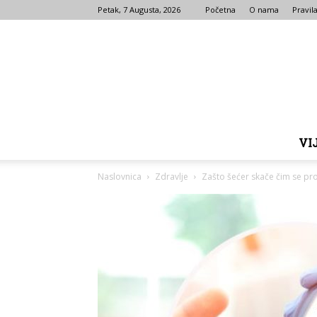
Petak, 7 Augusta, 2026
Početna
O nama
Pravila
VI
Naslovnica
Zdravlje
Zašto šećer skače čim se pr