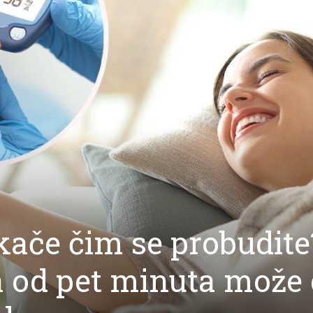
kače čim se probudite
 od pet minuta može