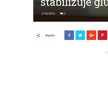
stabilizuje g
21/02/2026
0
Dijeliti
Og