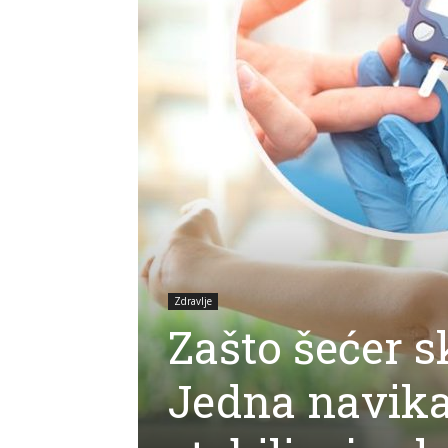
Zdravlje
Zašto šećer s
Jedna navika