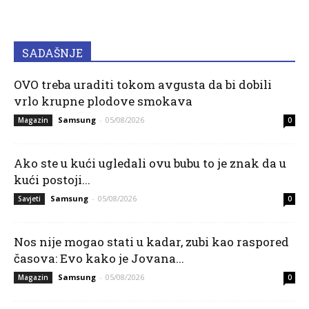
SADAŠNJE
OVO treba uraditi tokom avgusta da bi dobili
vrlo krupne plodove smokava
Samsung
-
05/08/2026
Magazin
0
Ako ste u kući ugledali ovu bubu to je znak da u
kući postoji...
Samsung
-
05/08/2026
Savjeti
0
Nos nije mogao stati u kadar, zubi kao raspored
časova: Evo kako je Jovana...
Samsung
-
05/08/2026
Magazin
0