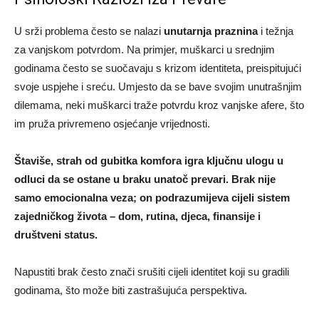
U srži problema često se nalazi
unutarnja praznina
i težnja
za vanjskom potvrdom. Na primjer, muškarci u srednjim
godinama često se suočavaju s krizom identiteta, preispitujući
svoje uspjehe i sreću. Umjesto da se bave svojim unutrašnjim
dilemama, neki muškarci traže potvrdu kroz vanjske afere, što
im pruža privremeno osjećanje vrijednosti.
Štaviše, strah od gubitka komfora igra ključnu ulogu u
odluci da se ostane u braku unatoč prevari. Brak nije
samo emocionalna veza; on podrazumijeva cijeli sistem
zajedničkog života – dom, rutina, djeca, finansije i
društveni status.
Napustiti brak često znači srušiti cijeli identitet koji su gradili
godinama, što može biti zastrašujuća perspektiva.