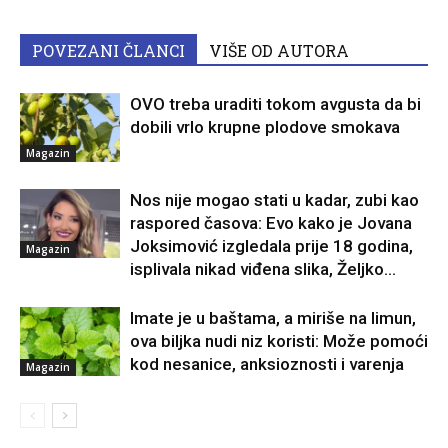
POVEZANI ČLANCI
VIŠE OD AUTORA
OVO treba uraditi tokom avgusta da bi
dobili vrlo krupne plodove smokava
Magazin
Nos nije mogao stati u kadar, zubi kao
raspored časova: Evo kako je Jovana
Joksimović izgledala prije 18 godina,
Magazin
isplivala nikad viđena slika, Željko...
Imate je u baštama, a miriše na limun,
ova biljka nudi niz koristi: Može pomoći
kod nesanice, anksioznosti i varenja
Magazin