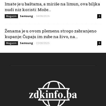
Imate je u baštama, a miriše na limun, ova biljka
nudi niz koristi: Može...
Samsung
-
04/08/2026
Magazin
0
Ženama je u ovom plemenu strogo zabranjeno
kupanje: Čupaju im zube na živo, na...
Samsung
-
03/08/2026
Magazin
0