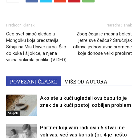
Prethodni članak
Naredni članak
Ceo svet sinoć gledao u
Zbog čega je masna bolest
Mongolku koja predstavlja
jetre sve češća? Stručnjak
Srbiju na Mis Univerzuma: Šlic
otkriva jednostavne promene
do kuka i šljokice, a njena
koje donose veliki preokret
visina šokirala publiku (VIDEO)
POVEZANI ČLANCI
VIŠE OD AUTORA
Ako ste u kući ugledali ovu bubu to je
znak da u kući postoji ozbiljan problem
Savjeti
Partner koji vam radi ovih 6 stvari ne
voli vas, već vas koristi (br. 4 je nešto