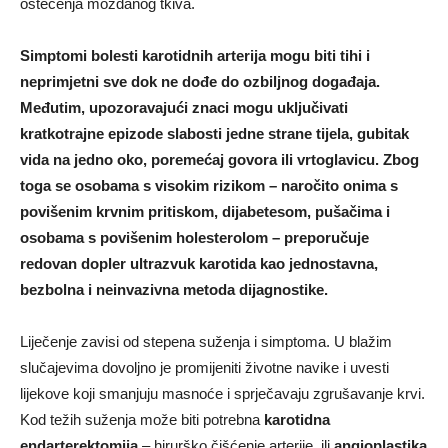
oštećenja moždanog tkiva.
Simptomi bolesti karotidnih arterija mogu biti tihi i
neprimjetni sve dok ne dođe do ozbiljnog događaja.
Međutim, upozoravajući znaci mogu uključivati
kratkotrajne epizode slabosti jedne strane tijela, gubitak
vida na jedno oko, poremećaj govora ili vrtoglavicu. Zbog
toga se osobama s visokim rizikom – naročito onima s
povišenim krvnim pritiskom, dijabetesom, pušačima i
osobama s povišenim holesterolom – preporučuje
redovan dopler ultrazvuk karotida kao jednostavna,
bezbolna i neinvazivna metoda dijagnostike.
Liječenje zavisi od stepena suženja i simptoma. U blažim
slučajevima dovoljno je promijeniti životne navike i uvesti
lijekove koji smanjuju masnoće i sprječavaju zgrušavanje krvi.
Kod težih suženja može biti potrebna
karotidna
endarterektomija
– hirurško čišćenje arterije, ili
angioplastika