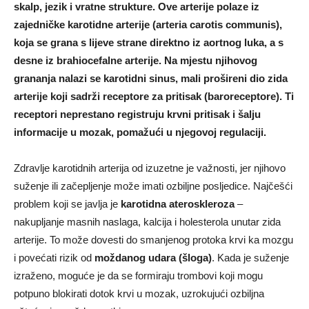
skalp, jezik i vratne strukture. Ove arterije polaze iz
zajedničke karotidne arterije (arteria carotis communis),
koja se grana s lijeve strane direktno iz aortnog luka, a s
desne iz brahiocefalne arterije. Na mjestu njihovog
grananja nalazi se karotidni sinus, mali prošireni dio zida
arterije koji sadrži receptore za pritisak (baroreceptore). Ti
receptori neprestano registruju krvni pritisak i šalju
informacije u mozak, pomažući u njegovoj regulaciji.
Zdravlje karotidnih arterija od izuzetne je važnosti, jer njihovo
suženje ili začepljenje može imati ozbiljne posljedice. Najčešći
problem koji se javlja je
karotidna ateroskleroza
–
nakupljanje masnih naslaga, kalcija i holesterola unutar zida
arterije. To može dovesti do smanjenog protoka krvi ka mozgu
i povećati rizik od
moždanog udara (šloga)
. Kada je suženje
izraženo, moguće je da se formiraju trombovi koji mogu
potpuno blokirati dotok krvi u mozak, uzrokujući ozbiljna