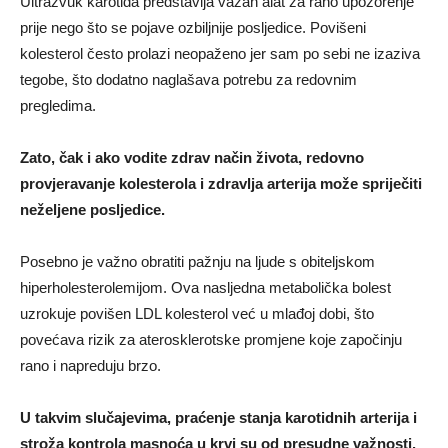
Ultrazvuk karotida predstavlja važan alat za rano upozorenje
prije nego što se pojave ozbiljnije posljedice. Povišeni
kolesterol često prolazi neopaženo jer sam po sebi ne izaziva
tegobe, što dodatno naglašava potrebu za redovnim
pregledima.
Zato, čak i ako vodite zdrav način života, redovno
provjeravanje kolesterola i zdravlja arterija može spriječiti
neželjene posljedice.
Posebno je važno obratiti pažnju na ljude s obiteljskom
hiperholesterolemijom. Ova nasljedna metabolička bolest
uzrokuje povišen LDL kolesterol već u mlađoj dobi, što
povećava rizik za aterosklerotske promjene koje započinju
rano i napreduju brzo.
U takvim slučajevima, praćenje stanja karotidnih arterija i
stroža kontrola masnoća u krvi su od presudne važnosti.