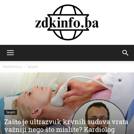
ZDK
Naslovnica
Savjeti
INFO
Savjeti
Zašto je ultrazvuk krvnih sudova vrata
važniji nego što mislite? Kardiolog