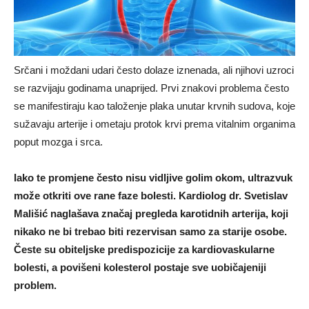
Srčani i moždani udari često dolaze iznenada, ali njihovi uzroci
se razvijaju godinama unaprijed. Prvi znakovi problema često
se manifestiraju kao taloženje plaka unutar krvnih sudova, koje
sužavaju arterije i ometaju protok krvi prema vitalnim organima
poput mozga i srca.
Iako te promjene često nisu vidljive golim okom, ultrazvuk
može otkriti ove rane faze bolesti. Kardiolog dr. Svetislav
Mališić naglašava značaj pregleda karotidnih arterija, koji
nikako ne bi trebao biti rezervisan samo za starije osobe.
Česte su obiteljske predispozicije za kardiovaskularne
bolesti, a povišeni kolesterol postaje sve uobičajeniji
problem.