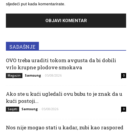
sljedeći put kada komentarirate.
SADAŠNJE
OVO treba uraditi tokom avgusta da bi dobili
vrlo krupne plodove smokava
Samsung
-
05/08/2026
Magazin
0
Ako ste u kući ugledali ovu bubu to je znak da u
kući postoji...
Samsung
-
05/08/2026
Savjeti
0
Nos nije mogao stati u kadar, zubi kao raspored