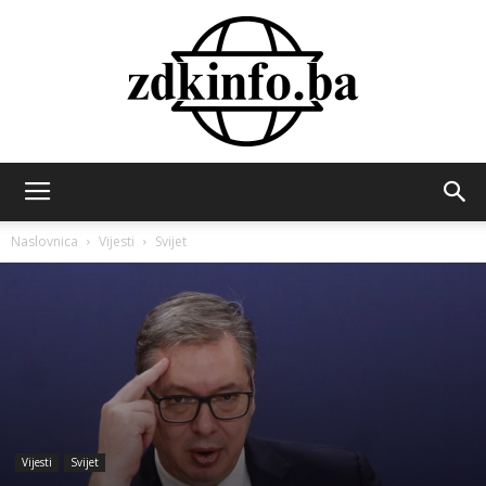
ZDK
Naslovnica
Vijesti
Svijet
INFO
Vijesti
Svijet