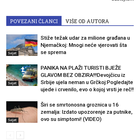
POVEZANI ČLANCI
VIŠE OD AUTORA
Stiže težak udar za milione građana u
Njemačkoj: Mnogi neće vjerovati šta
se sprema
Svijet
PANIKA NA PLAŽI TURISTI BJEŽE
GLAVOM BEZ OBZIRA!!!Devojčicu iz
Srbije ujela neman u Grčkoj:Pogledajte
Svijet
ujede i crvenilo, evo o kojoj vrsti je reč!!
Širi se smrtonosna groznica u 16
zemalja: Izdato upozorenje za putnike,
ovo su simptomi! (VIDEO)
Svijet