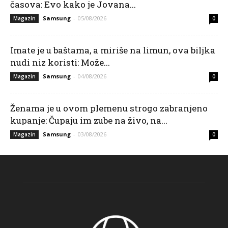
časova: Evo kako je Jovana...
Samsung
-
05/08/2026
Magazin
0
Imate je u baštama, a miriše na limun, ova biljka
nudi niz koristi: Može...
Samsung
-
04/08/2026
Magazin
0
Ženama je u ovom plemenu strogo zabranjeno
kupanje: Čupaju im zube na živo, na...
Samsung
-
03/08/2026
Magazin
0